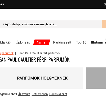
lás
S
Niche
Márkák
Újdonság
Parfümszett
Top 10
Illatmint
fi parfümök
Jean Paul Gaultier férfi parfümök
EAN PAUL GAULTIER FÉRFI PARFÜMÖK
egfrissebbtől
Ár szerint
Betűrendben
Eladás szerint