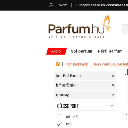
Fiókom
30 napos
csere és visszavásár
Akció
Női parfüm
Férfi parfüm
Férfi parfümök
Jean Paul Gaultier fér
J
×
Jean Paul Gaultier
×
férfi parfümök
×
újdonság
SZŰRÉS
CÉLCSOPORT
L
női
(+4)
férfi