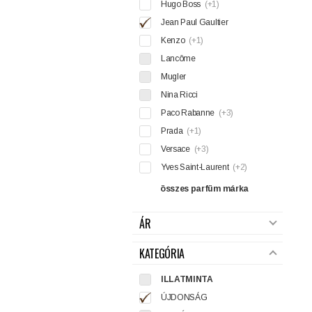
Hugo Boss
(+1)
Jean Paul Gaultier
Kenzo
(+1)
Lancôme
Mugler
Nina Ricci
Paco Rabanne
(+3)
Prada
(+1)
Versace
(+3)
Yves Saint-Laurent
(+2)
összes parfüm márka
ÁR
KATEGÓRIA
ILLATMINTA
ÚJDONSÁG