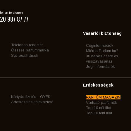
eljen telefonon
20 987 87 77
Vásárlói biztonság
Telefonos rendelés
Céginformációk
Összes parfummárka
Miért a Parfum.hu?
Süti beállítások
30 napos csere és
visszavásárlás
Jogi információk
Érdekességek
Kártyás fizetés - GYFK
PARFÜM MAGAZIN
Adatkezelési tájékoztató
Várható parfümök
Top 10 női illat
Top 10 férfi illat