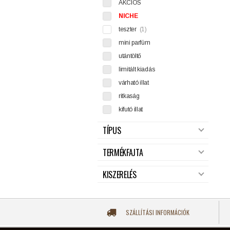
AKCIÓS
NICHE
teszter
(1)
mini parfüm
utántöltő
limitált kiadás
várható illat
ritkaság
kifutó illat
TÍPUS
TERMÉKFAJTA
KISZERELÉS
SZÁLLÍTÁSI INFORMÁCIÓK