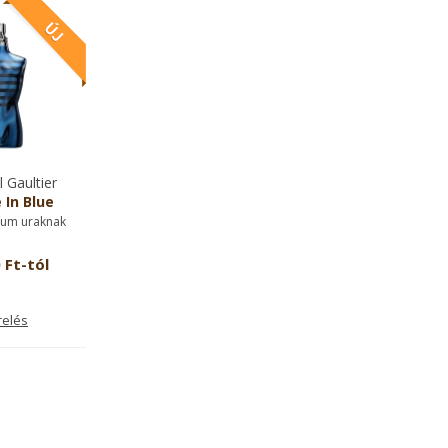
 Gaultier
 In Blue
fum uraknak
 Ft-tól
relés