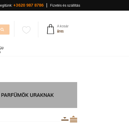
+3620 987 8786
egítünk:
Fizetés és szállítás
A kosár
üres
ÚJ
a