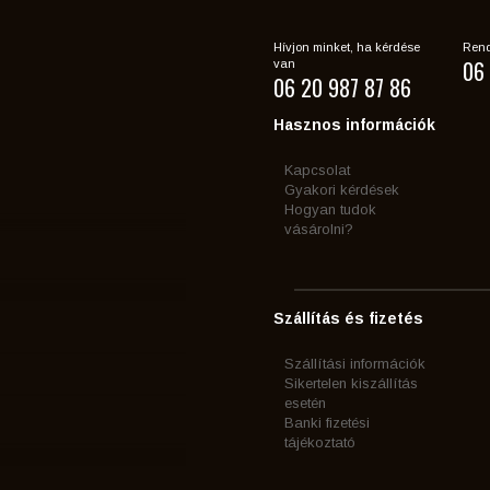
Hívjon minket, ha kérdése
Rend
06 
van
06 20 987 87 86
Hasznos információk
Kapcsolat
Gyakori kérdések
Hogyan tudok
vásárolni?
Szállítás és fizetés
Szállítási információk
Sikertelen kiszállítás
esetén
Banki fizetési
tájékoztató