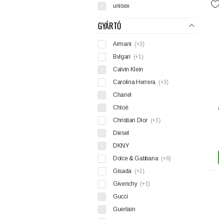
unisex
GYÁRTÓ
Armani
(+3)
Bvlgari
(+1)
Calvin Klein
Carolina Herrera
(+3)
Chanel
Chloé
Christian Dior
(+1)
Diesel
DKNY
Dolce & Gabbana
(+6)
Gisada
(+1)
Givenchy
(+1)
Gucci
Guerlain