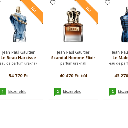
Jean Paul Gaultier
Jean Paul Gaultier
Jean Paul
Le Beau Narcisse
Scandal Homme Elixir
Le Male
eau de parfum uraknak
parfum uraknak
eau de par
54 770 Ft
40 470 Ft-tól
43 270
1
2
2
kiszerelés
kiszerelés
kisze