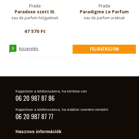
Prada
Prada
Paradoxe szett III.
Paradigme Le Parfum
eau de parfum hölgyeknek
eau de parfum uraknak
47 570 Ft
1
kiszerelés
FELIRATKOZOM
Koppintson a telefonszámra, ha kérdése van
06 20 987 87 86
Koppintson a telefonszámra, ha mobilon szeretne rendelni
06 20 987 87 77
Hasznos információk