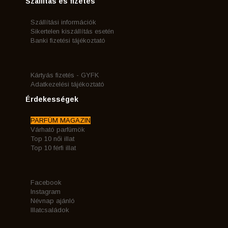
Szállítás és fizetés
Szállítási információk
Sikertelen kiszállítás esetén
Banki fizetési tájékoztató
Kártyás fizetés - GYFK
Adatkezelési tájékoztató
Érdekességek
PARFÜM MAGAZIN
Várható parfümök
Top 10 női illat
Top 10 férfi illat
Facebook
Instagram
Névnap ajánló
Illatcsaládok