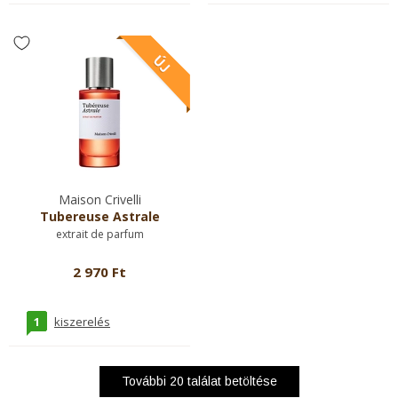
Maison Crivelli
Tubereuse Astrale
extrait de parfum
2 970 Ft
1
kiszerelés
További
20
találat betöltése