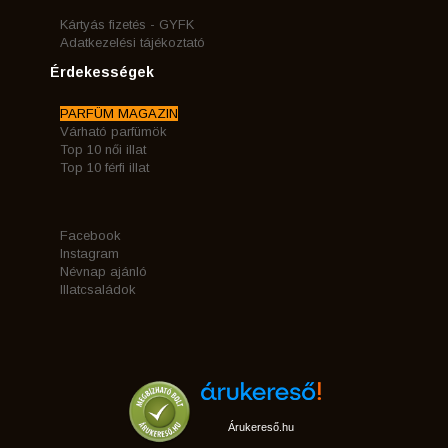
Kártyás fizetés - GYFK
Adatkezelési tájékoztató
Érdekességek
PARFÜM MAGAZIN
Várható parfümök
Top 10 női illat
Top 10 férfi illat
Facebook
Instagram
Névnap ajánló
Illatcsaládok
Árukereső.hu