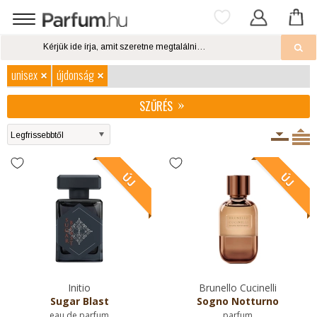
unisex
újdonság
SZŰRÉS
Initio
Brunello Cucinelli
Sugar Blast
Sogno Notturno
eau de parfum
parfum