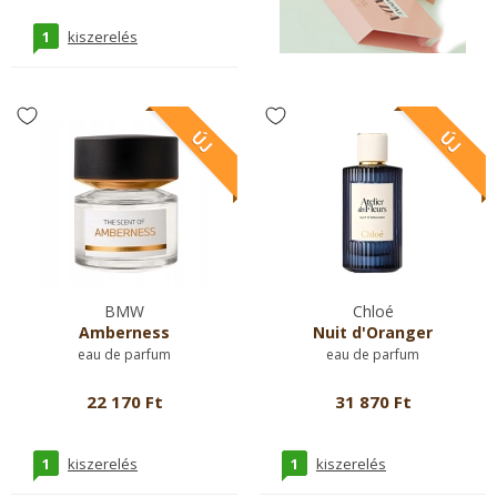
1
kiszerelés
BMW
Chloé
Amberness
Nuit d'Oranger
eau de parfum
eau de parfum
22 170 Ft
31 870 Ft
1
1
kiszerelés
kiszerelés