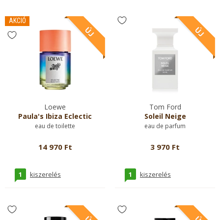
AKCIÓ
Loewe
Tom Ford
Paula's Ibiza Eclectic
Soleil Neige
eau de toilette
eau de parfum
14 970 Ft
3 970 Ft
1
1
kiszerelés
kiszerelés