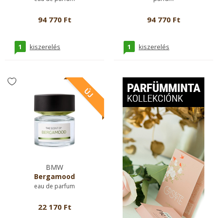
94 770 Ft
94 770 Ft
1
1
kiszerelés
kiszerelés
BMW
Bergamood
eau de parfum
22 170 Ft