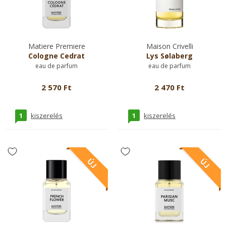
Matiere Premiere
Maison Crivelli
Cologne Cedrat
Lys Sølaberg
eau de parfum
eau de parfum
2 570 Ft
2 470 Ft
1
1
kiszerelés
kiszerelés