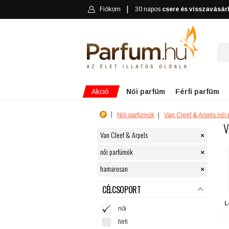
Fiókom
30 napos
csere és visszavásár
Akció
Női parfüm
Férfi parfüm
Női parfümök
Van Cleef & Arpels női
V
×
Van Cleef & Arpels
×
női parfümök
×
hamarosan
SZŰRÉS
CÉLCSOPORT
L
női
férfi