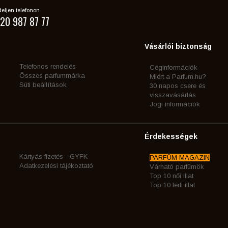
eljen telefonon
20 987 87 77
Vásárlói biztonság
Telefonos rendelés
Céginformációk
Összes parfummárka
Miért a Parfum.hu?
Süti beállítások
30 napos csere és
visszavásárlás
Jogi információk
Érdekességek
Kártyás fizetés - GYFK
PARFÜM MAGAZIN
Adatkezelési tájékoztató
Várható parfümök
Top 10 női illat
Top 10 férfi illat