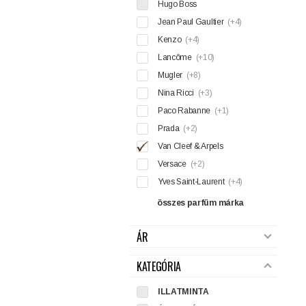
Hugo Boss
Jean Paul Gaultier
(+4)
Kenzo
(+4)
Lancôme
(+10)
Mugler
(+8)
Nina Ricci
(+3)
Paco Rabanne
(+1)
Prada
(+2)
Van Cleef & Arpels
Versace
(+2)
Yves Saint-Laurent
(+4)
összes parfüm márka
ÁR
KATEGÓRIA
ILLATMINTA