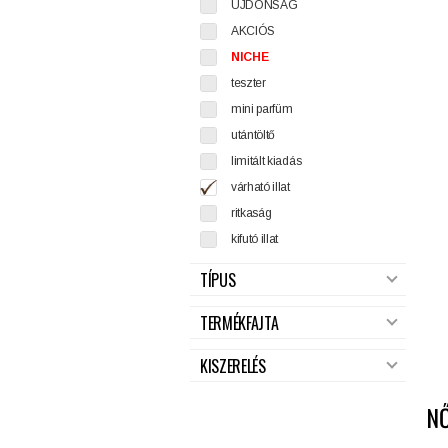
ÚJDONSÁG
AKCIÓS
NICHE
teszter
mini parfüm
utántöltő
limitált kiadás
várható illat
ritkaság
kifutó illat
TÍPUS
TERMÉKFAJTA
KISZERELÉS
NŐ