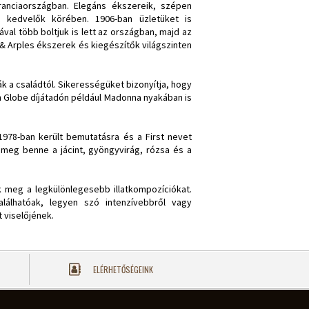
Franciaországban. Elegáns ékszereik, szépen
t kedvelők körében. 1906-ban üzletüket is
al több boltjuk is lett az országban, majd az
 & Arples ékszerek és kiegészítők világszinten
ták a családtól. Sikerességüket bizonyítja, hogy
n Globe díjátadón például Madonna nyakában is
1978-ban került bemutatásra és a First nevet
 meg benne a jácint, gyöngyvirág, rózsa és a
k meg a legkülönlegesebb illatkompozíciókat.
alálhatóak, legyen szó intenzívebbről vagy
 viselőjének.
ELÉRHETŐSÉGEINK