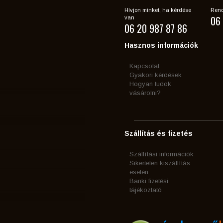
Hívjon minket, ha kérdése
Rend
06 
van
06 20 987 87 86
Hasznos információk
Kapcsolat
Gyakori kérdések
Hogyan tudok
vásárolni?
Szállítás és fizetés
Szállítási információk
Sikertelen kiszállítás
esetén
Banki fizetési
tájékoztató