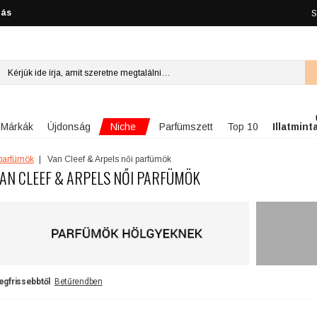
lás
S
Niche
Márkák
Újdonság
Parfümszett
Top 10
Illatmint
 parfümök
Van Cleef & Arpels női parfümök
AN CLEEF & ARPELS NŐI PARFÜMÖK
egfrissebbtől
Betűrendben