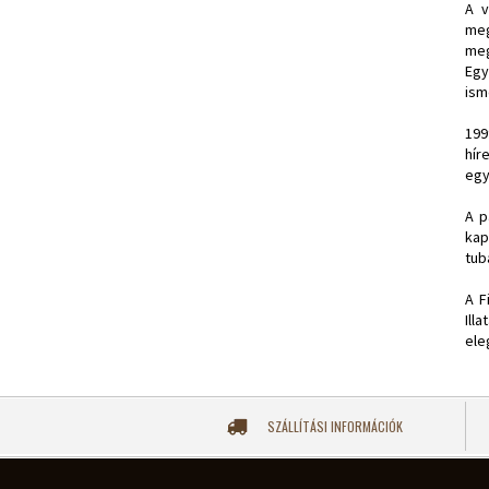
A v
meg
meg
Egy
ism
199
hír
egy
A p
kap
tub
A F
Ill
ele
SZÁLLÍTÁSI INFORMÁCIÓK