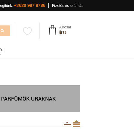
+3620 987 8786
egítünk:
Fizetés és szállítás
A kosár
üres
ÚJ
a