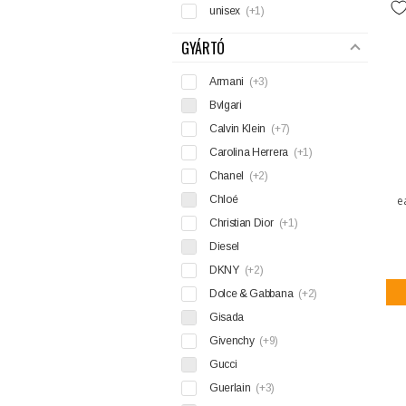
unisex
(+1)
GYÁRTÓ
Armani
(+3)
Bvlgari
Calvin Klein
(+7)
Carolina Herrera
(+1)
Chanel
(+2)
Chloé
e
Christian Dior
(+1)
Diesel
DKNY
(+2)
Dolce & Gabbana
(+2)
Gisada
Givenchy
(+9)
Gucci
Guerlain
(+3)