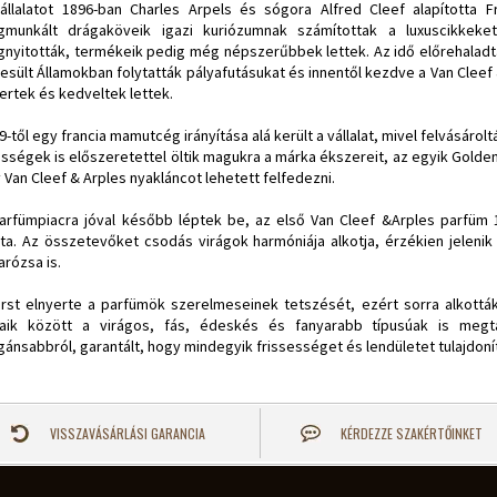
állalatot 1896-ban Charles Arpels és sógora Alfred Cleef alapította 
munkált drágaköveik igazi kuriózumnak számítottak a luxuscikkeke
nyitották, termékeik pedig még népszerűbbek lettek. Az idő előrehaladtáv
esült Államokban folytatták pályafutásukat és innentől kezdve a Van Cleef
ertek és kedveltek lettek.
9-től egy francia mamutcég irányítása alá került a vállalat, mivel felvásárol
ességek is előszeretettel öltik magukra a márka ékszereit, az egyik Golde
 Van Cleef & Arples nyakláncot lehetett felfedezni.
arfümpiacra jóval később léptek be, az első Van Cleef &Arples parfüm 
ta. Az összetevőket csodás virágok harmóniája alkotja, érzékien jelenik
arózsa is.
irst elnyerte a parfümök szerelmeseinek tetszését, ezért sorra alkottá
ataik között a virágos, fás, édeskés és fanyarabb típusúak is megt
gánsabbról, garantált, hogy mindegyik frissességet és lendületet tulajdonít
VISSZAVÁSÁRLÁSI GARANCIA
KÉRDEZZE SZAKÉRTŐINKET