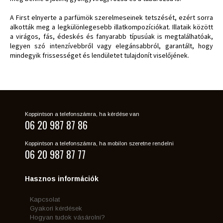
A First elnyerte a parfümök szerelmeseinek tetszését, ezért sorra
alkották meg a legkülönlegesebb illatkompozíciókat. Illataik között
a virágos, fás, édeskés és fanyarabb típusúak is megtalálhatóak,
legyen szó intenzívebbről vagy elegánsabbról, garantált, hogy
mindegyik frissességet és lendületet tulajdonít viselőjének.
Koppintson a telefonszámra, ha kérdése van
06 20 987 87 86
Koppintson a telefonszámra, ha mobilon szeretne rendelni
06 20 987 87 77
Hasznos információk
Kapcsolat
Gyakori kérdések
Hogyan tudok vásárolni?