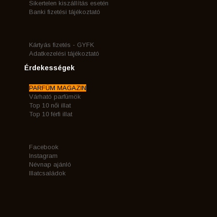
Sikertelen kiszállítás esetén
Banki fizetési tájékoztató
Kártyás fizetés - GYFK
Adatkezelési tájékoztató
Érdekességek
PARFÜM MAGAZIN
Várható parfümök
Top 10 női illat
Top 10 férfi illat
Facebook
Instagram
Névnap ajánló
Illatcsaládok