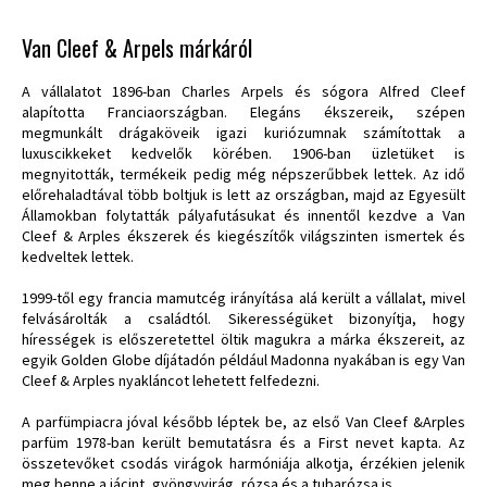
Van Cleef & Arpels márkáról
A vállalatot 1896-ban Charles Arpels és sógora Alfred Cleef
alapította Franciaországban. Elegáns ékszereik, szépen
megmunkált drágaköveik igazi kuriózumnak számítottak a
luxuscikkeket kedvelők körében. 1906-ban üzletüket is
megnyitották, termékeik pedig még népszerűbbek lettek. Az idő
előrehaladtával több boltjuk is lett az országban, majd az Egyesült
Államokban folytatták pályafutásukat és innentől kezdve a Van
Cleef & Arples ékszerek és kiegészítők világszinten ismertek és
kedveltek lettek.
1999-től egy francia mamutcég irányítása alá került a vállalat, mivel
felvásárolták a családtól. Sikerességüket bizonyítja, hogy
hírességek is előszeretettel öltik magukra a márka ékszereit, az
egyik Golden Globe díjátadón például Madonna nyakában is egy Van
Cleef & Arples nyakláncot lehetett felfedezni.
A parfümpiacra jóval később léptek be, az első Van Cleef &Arples
parfüm 1978-ban került bemutatásra és a First nevet kapta. Az
összetevőket csodás virágok harmóniája alkotja, érzékien jelenik
meg benne a jácint, gyöngyvirág, rózsa és a tubarózsa is.