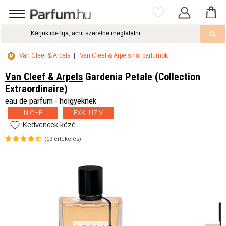
Van Cleef & Arpels
Van Cleef & Arpels női parfümök
Van Cleef & Arpels
Gardenia Petale (Collection
Extraordinaire)
eau de parfum - hölgyeknek
NICHE
EXKLUZÍV
Kedvencek közé
(
13
értékelés)