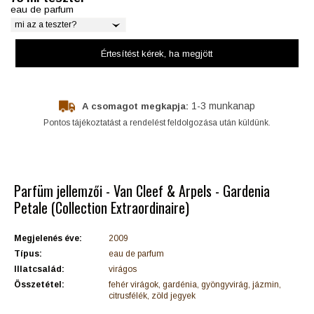
eau de parfum
mi az a teszter?
Értesítést kérek
, ha megjött
1-3 munkanap
A csomagot megkapja:
Pontos tájékoztatást a rendelést feldolgozása után küldünk.
Parfüm jellemzői - Van Cleef & Arpels - Gardenia
Petale (Collection Extraordinaire)
Megjelenés éve:
2009
Típus:
eau de parfum
Illatcsalád:
virágos
Összetétel:
fehér virágok, gardénia, gyöngyvirág, jázmin,
citrusfélék, zöld jegyek