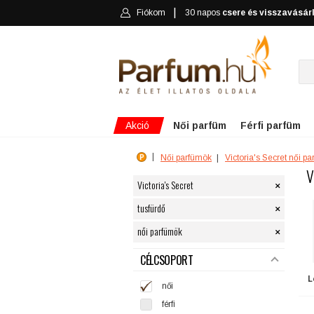
Fiókom
30 napos
csere és visszavásár
Akció
Női parfüm
Férfi parfüm
Női parfümök
Victoria's Secret női p
V
×
Victoria's Secret
×
tusfürdő
×
női parfümök
SZŰRÉS
CÉLCSOPORT
L
női
férfi