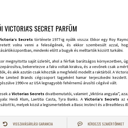
I VICTORIA'S SECRET PARFÜM
Victoria’s Secrets
története 1977-ig nyúlik vissza: Ekkor egy Roy Raym
retett volna venni a feleségének, és ekkor szembesült azzal, hog
ásárlóközpontban, mindenki előtt a bugyik és melltartók között turkálni.
or megnyitotta saját üzletét, ahol a férfiak barátságos környezetben, úgy
zepárosítva, bekeretezve a falra voltak kirakva, és a vevőnek csak a mért
dók, és akik azután csak kihozták a megfelelő modellt a raktárból. A Victo
he Limited Brands cégcsoport tagjeként hamar terjeszkedni kezdett. I
gészülve 1990-re az USA legnagyobb fehérnemű árusító cégévé vált.
esek a
Victorias Secrets
divatbemutatói, valamint „Viktória angyalai”, az
yala: Heidi Klum, Laetitia Casta, Tyra Banks. A
Victoria’s Secrets
az e
sátott ki, melyek közül a legismertebbek a Basic Instinct és a Breathless ill
VISSZAVÁSÁRLÁSI GARANCIA
KÉRDEZZE SZAKÉRTŐINKET