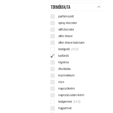
TERMÉKFAJTA
parfümszett
spray dezodor
stift dezodor
after shave
after shave balzsam
testápoló
(+12)
tusfürdő
higiénia
dísztáska
kozmetikum
rúzs
napozókrém
napozás utáni krém
testpermet
(+13)
hajpermet