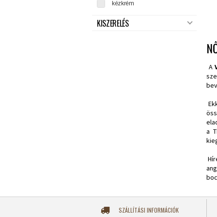
kézkrém
KISZERELÉS
NŐ
A
sze
bev
Ekk
öss
ela
a T
kie
Hír
ang
boc
SZÁLLÍTÁSI INFORMÁCIÓK