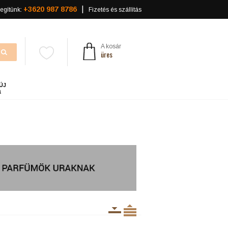
+3620 987 8786
egítünk:
Fizetés és szállítás
A kosár
üres
ÚJ
a