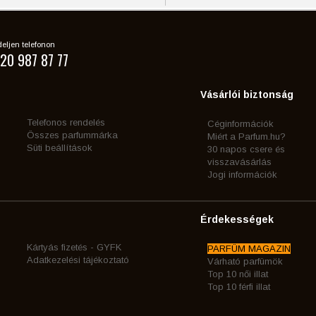
eljen telefonon
20 987 87 77
Vásárlói biztonság
Telefonos rendelés
Céginformációk
Összes parfummárka
Miért a Parfum.hu?
Süti beállítások
30 napos csere és
visszavásárlás
Jogi információk
Érdekességek
Kártyás fizetés - GYFK
PARFÜM MAGAZIN
Adatkezelési tájékoztató
Várható parfümök
Top 10 női illat
Top 10 férfi illat