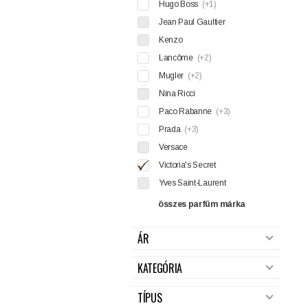
Hugo Boss
(+1)
Jean Paul Gaultier
Kenzo
Lancôme
(+2)
Mugler
(+2)
Nina Ricci
Paco Rabanne
(+3)
Prada
(+3)
Versace
Victoria's Secret
Yves Saint-Laurent
összes parfüm márka
ÁR
KATEGÓRIA
TÍPUS