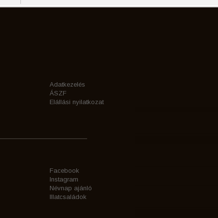
Adatkezelés
ÁSZF
Elállási nyilatkozat
Facebook
Instagram
Névnap ajánló
Illatcsaládok