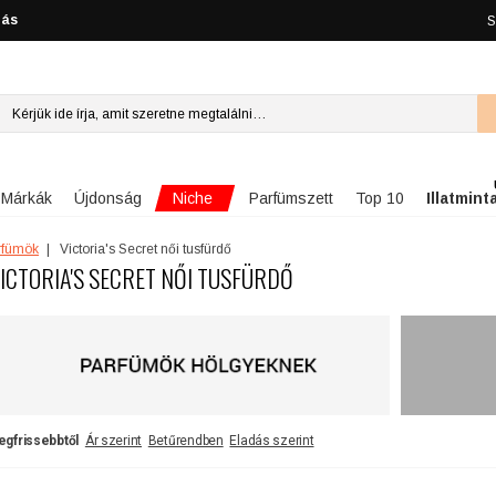
lás
S
Niche
Márkák
Újdonság
Parfümszett
Top 10
Illatmint
arfümök
Victoria's Secret női tusfürdő
ICTORIA'S SECRET NŐI TUSFÜRDŐ
egfrissebbtől
Ár szerint
Betűrendben
Eladás szerint