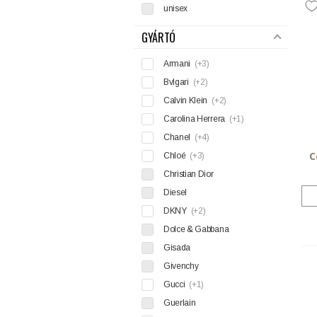
unisex
GYÁRTÓ
Armani
(+3)
Bvlgari
(+2)
Calvin Klein
(+2)
Carolina Herrera
(+1)
Chanel
(+4)
C
Chloé
(+3)
Christian Dior
Diesel
DKNY
(+2)
Dolce & Gabbana
Gisada
Givenchy
Gucci
(+1)
Guerlain