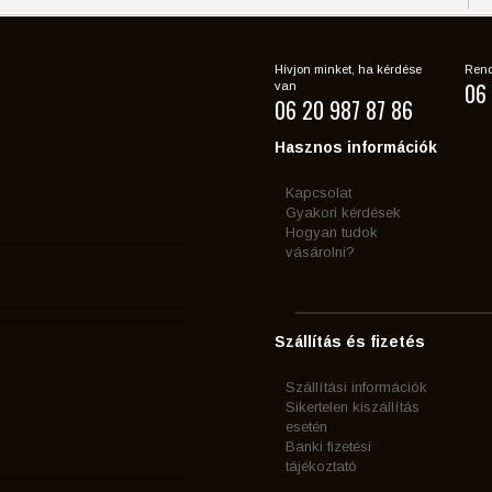
Hívjon minket, ha kérdése
Rend
06 
van
06 20 987 87 86
Hasznos információk
Kapcsolat
Gyakori kérdések
Hogyan tudok
vásárolni?
Szállítás és fizetés
Szállítási információk
Sikertelen kiszállítás
esetén
Banki fizetési
tájékoztató