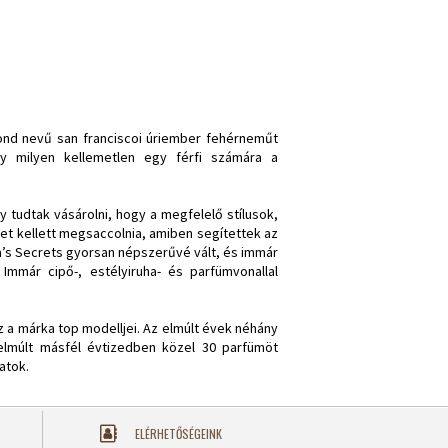
ond nevű san franciscoi úriember fehérneműt
y milyen kellemetlen egy férfi számára a
 tudtak vásárolni, hogy a megfelelő stílusok,
et kellett megsaccolnia, amiben segítettek az
ria’s Secrets gyorsan népszerűvé vált, és immár
mmár cipő-, estélyiruha- és parfümvonallal
az a márka top modelljei. Az elmúlt évek néhány
lmúlt másfél évtizedben közel 30 parfümöt
atok.
ELÉRHETŐSÉGEINK