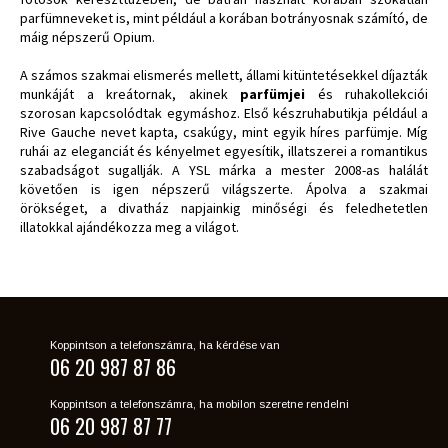
parfümneveket is, mint például a korában botrányosnak számító, de
máig népszerű Opium.
A számos szakmai elismerés mellett, állami kitüntetésekkel díjazták
munkáját a kreátornak, akinek
parfümjei
és ruhakollekciói
szorosan kapcsolódtak egymáshoz. Első készruhabutikja például a
Rive Gauche nevet kapta, csakúgy, mint egyik híres parfümje. Míg
ruhái az eleganciát és kényelmet egyesítik, illatszerei a romantikus
szabadságot sugallják. A YSL márka a mester 2008-as halálát
követően is igen népszerű világszerte. Ápolva a szakmai
örökséget, a divatház napjainkig minőségi és feledhetetlen
illatokkal ajándékozza meg a világot.
Koppintson a telefonszámra, ha kérdése van
06 20 987 87 86
Koppintson a telefonszámra, ha mobilon szeretne rendelni
06 20 987 87 77