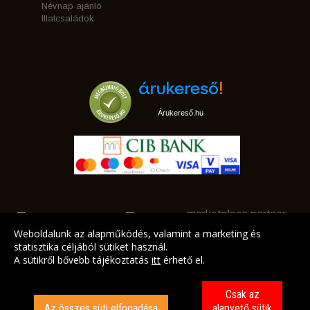
Névnap ajánló
Illatcsaládok
Árukereső.hu
marketplace partner
Weboldalunk az alapműködés, valamint a marketing és
statisztika céljából sütiket használ.
A sütikről bővebb tájékoztatás
itt
érhető el.
A LEGJOBB AJÁNLATAINK AZ ÖN CÍMÉRE!
Csak az
Az összes süti elfogadása
alapvető sütik