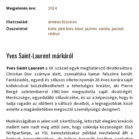
Megjelenés éve:
2014
Illatcsalád:
ámbrás-fűszeres
Összetétel:
körte, pink bors, kávé, jázmin, vanília, pacsuli,
cédrus
Yves Saint-Laurent márkáról
Yves Saint Laurent
a XX. század egyik meghatározó divatkreátora.
Christian Dior szárnyai alatt, zsenialitása hamar felszínre került.
Fantáziadús, egyedi és stílusos ötletei nyomán 26 éves korára saját
kollekcióval büszkélkedhetett a tehetséges kreátor, aki Pierre
Bergé üzletemberrel 1961-ben megnyitotta saját divatcégét.
Merészsége, egyedülálló stílusérzéke, és az a képessége, hogy ki
tudja ragadni az időtlent a változó divatból, a legnagyobbak közé
emelte a magánéletében megosztó személyiségű designert.
Munkásságában is jelen volt a kettősség, letisztult elegáns kreációi
mellett nem riadt meg attól sem, hogy sokkolja közönségét. Első
férfiparfümje, az YSL bemutatásakor például meztelenül állt a
fotósok kereszttüzében, de bátran használt korában szokatlan