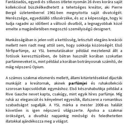
Fantáziadús, egyedi és stílusos ötletei nyomán 26 éves korára saját
kollekcióval büszkélkedhetett a tehetséges kreátor, aki Pierre
Bergé üzletemberrel 1961-ben megnyitotta saját divatcégét.
Merészsége, egyedülálló stílusérzéke, és az a képessége, hogy ki
tudja ragadni az időtlent a változó divatból, a legnagyobbak közé
emelte a magánéletében megosztó személyiségű designert.
Munkásságában is jelen volt a kettősség, letisztult elegáns kreációi
mellett nem riadt meg attól sem, hogy sokkolja közönségét. Első
férfiparfümje, az YSL bemutatásakor például meztelenül állt a
fotósok kereszttüzében, de bátran használt korában szokatlan
parfümneveket is, mint például a korában botrányosnak számító, de
máig népszerű Opium.
A számos szakmai elismerés mellett, állami kitüntetésekkel díjazták
munkáját a kreátornak, akinek
parfümjei
és ruhakollekciói
szorosan kapcsolódtak egymáshoz. Első készruhabutikja például a
Rive Gauche nevet kapta, csakúgy, mint egyik híres parfümje. Míg
ruhái az eleganciát és kényelmet egyesítik, illatszerei a romantikus
szabadságot sugallják. A YSL márka a mester 2008-as halálát
követően is igen népszerű világszerte. Ápolva a szakmai
örökséget, a divatház napjainkig minőségi és feledhetetlen
illatokkal ajándékozza meg a világot.