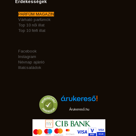
Érdekességek
PARFÜM MAGAZIN
Várható parfümök
Top 10 női illat
Top 10 férfi illat
Facebook
Instagram
Névnap ajánló
Illatcsaládok
Árukereső.hu