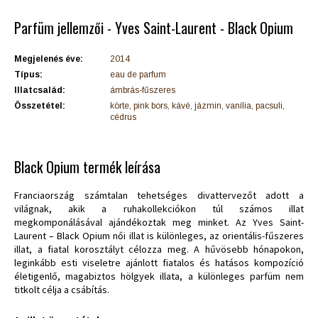
Parfüm jellemzői - Yves Saint-Laurent - Black Opium
Megjelenés éve:
2014
Típus:
eau de parfum
Illatcsalád:
ámbrás-fűszeres
Összetétel:
körte, pink bors, kávé, jázmin, vanília, pacsuli,
cédrus
Black Opium termék leírása
Franciaország számtalan tehetséges divattervezőt adott a
világnak, akik a ruhakollekciókon túl számos illat
megkomponálásával ajándékoztak meg minket. Az Yves Saint-
Laurent – Black Opium női illat is különleges, az orientális-fűszeres
illat, a fiatal korosztályt célozza meg. A hűvösebb hónapokon,
leginkább esti viseletre ajánlott fiatalos és hatásos kompozíció
életigenlő, magabiztos hölgyek illata, a különleges parfüm nem
titkolt célja a csábítás.