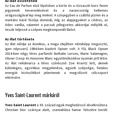
Az illat összetétele
Az Eau de Parfum első lépésben a körte és a rózsaszín bors finom
jegyeinek keveredésével és a narancsvirág kellemes
virágosságával lep meg minket. A szívjegyben a csábító jázmin és a
markáns kávé fúziója dominál, míg az alapjegyeket a cédrus, az
édes vanília, valamint a pacsuli jellegzetes akkordjai mélyítik el,
teszik teljessé a szépen megkomponált illatot.
Az illat története
Az illat elődje az ikonikus, a maga idejében némiképp megosztó,
igen népszerű 1984-ben kiadott Opium volt. A YSL Black Opium
2014-ben négy híres parfümőr Nathalie Lorson, Marie Salamagne,
Olivier Cresp és Honorine Blanc együttműködése nyomán jött létre.
Az illat reklámarca a híres színésznő Zoe Kravitz lett, akinek
különleges, egzotikus megjelenése, egyedi szépsége, fiatalos
energiái biztosítékot jelentenek a megcélzott célcsoport
elérésére.
Yves Saint-Laurent márkáról
Yves Saint Laurent
a XX. század egyik meghatározó divatkreátora.
Christian Dior szárnyai alatt, zsenialitása hamar felszínre került.