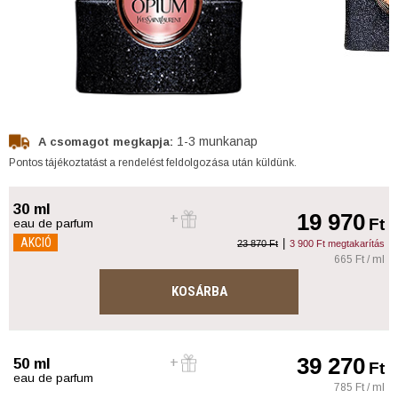
1-3 munkanap
A csomagot megkapja:
Pontos tájékoztatást a rendelést feldolgozása után küldünk.
30 ml
19 970
Ft
eau de parfum
AKCIÓ
|
23 870 Ft
3 900 Ft megtakarítás
665 Ft / ml
KOSÁRBA
39 270
50 ml
Ft
eau de parfum
785 Ft / ml