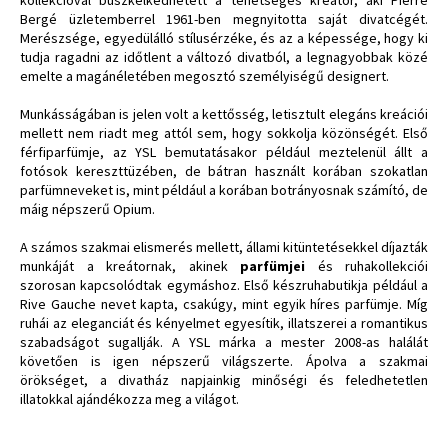
Bergé üzletemberrel 1961-ben megnyitotta saját divatcégét.
Merészsége, egyedülálló stílusérzéke, és az a képessége, hogy ki
tudja ragadni az időtlent a változó divatból, a legnagyobbak közé
emelte a magánéletében megosztó személyiségű designert.
Munkásságában is jelen volt a kettősség, letisztult elegáns kreációi
mellett nem riadt meg attól sem, hogy sokkolja közönségét. Első
férfiparfümje, az YSL bemutatásakor például meztelenül állt a
fotósok kereszttüzében, de bátran használt korában szokatlan
parfümneveket is, mint például a korában botrányosnak számító, de
máig népszerű Opium.
A számos szakmai elismerés mellett, állami kitüntetésekkel díjazták
munkáját a kreátornak, akinek
parfümjei
és ruhakollekciói
szorosan kapcsolódtak egymáshoz. Első készruhabutikja például a
Rive Gauche nevet kapta, csakúgy, mint egyik híres parfümje. Míg
ruhái az eleganciát és kényelmet egyesítik, illatszerei a romantikus
szabadságot sugallják. A YSL márka a mester 2008-as halálát
követően is igen népszerű világszerte. Ápolva a szakmai
örökséget, a divatház napjainkig minőségi és feledhetetlen
illatokkal ajándékozza meg a világot.