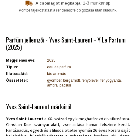
1-3 munkanap
A csomagot megkapja:
Pontos tájékoztatást a rendelést feldolgozása után küldünk.
Parfüm jellemzői - Yves Saint-Laurent - Y Le Parfum
(2025)
Megjelenés éve:
2025
Típus:
eau de parfum
Illatcsalád:
fás-aromás
Összetétel:
gyömbér, bergamott, fenyőlevél, fenyőgyanta,
ámbra, pacsuli
Yves Saint-Laurent márkáról
Yves Saint Laurent
a XX. század egyik meghatározó divatkreátora.
Christian Dior szárnyai alatt, zsenialitása hamar felszínre került.
Fantáziadús, egyedi és stílusos ötletei nyomán 26 éves korára saját
kollekcióval büszkélkedhetett a tehetséges kreátor, aki Pierre