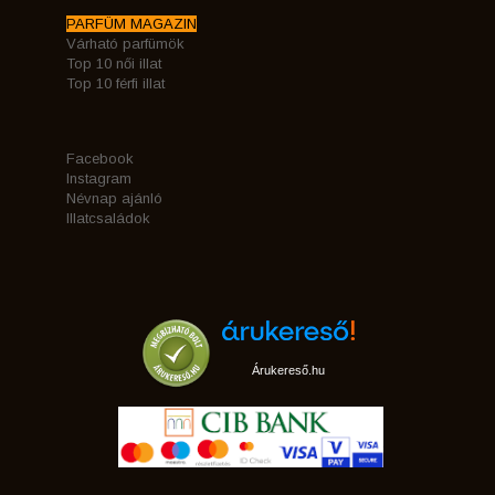
PARFÜM MAGAZIN
Várható parfümök
Top 10 női illat
Top 10 férfi illat
Facebook
Instagram
Névnap ajánló
Illatcsaládok
Árukereső.hu