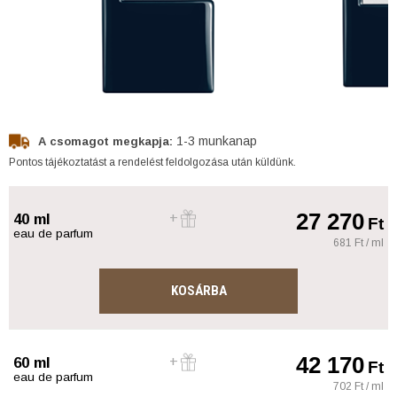
1-3 munkanap
A csomagot megkapja:
Pontos tájékoztatást a rendelést feldolgozása után küldünk.
27 270
40 ml
Ft
eau de parfum
681 Ft / ml
KOSÁRBA
42 170
60 ml
Ft
eau de parfum
702 Ft / ml