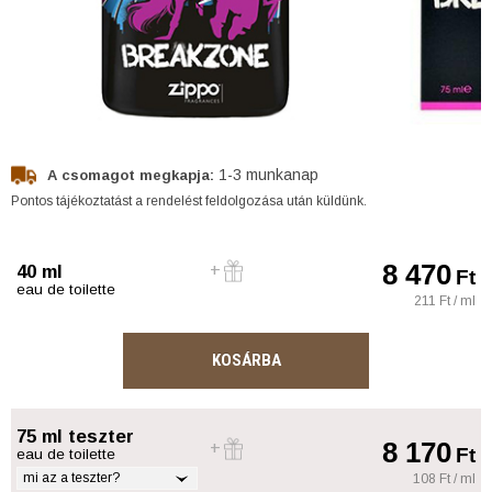
1-3 munkanap
A csomagot megkapja:
Pontos tájékoztatást a rendelést feldolgozása után küldünk.
8 470
40 ml
Ft
eau de toilette
211 Ft / ml
KOSÁRBA
75 ml teszter
8 170
Ft
eau de toilette
mi az a teszter?
108 Ft / ml