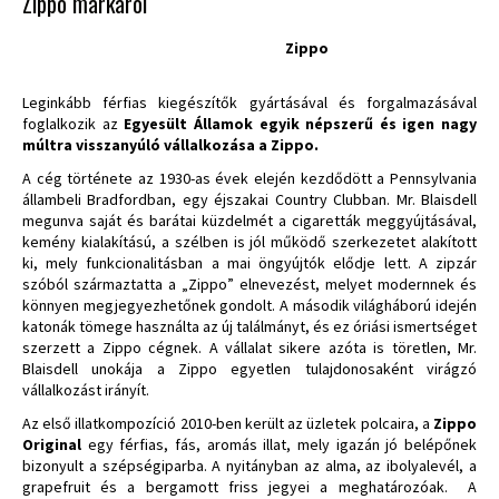
Zippo márkáról
Zippo
Leginkább férfias kiegészítők gyártásával és forgalmazásával
foglalkozik az
Egyesült Államok egyik népszerű és igen nagy
múltra visszanyúló vállalkozása a Zippo.
A cég története az 1930-as évek elején kezdődött a Pennsylvania
állambeli Bradfordban, egy éjszakai Country Clubban. Mr. Blaisdell
megunva saját és barátai küzdelmét a cigaretták meggyújtásával,
kemény kialakítású, a szélben is jól működő szerkezetet alakított
ki, mely funkcionalitásban a mai öngyújtók elődje lett. A zipzár
szóból származtatta a „Zippo” elnevezést, melyet modernnek és
könnyen megjegyezhetőnek gondolt. A második világháború idején
katonák tömege használta az új találmányt, és ez óriási ismertséget
szerzett a Zippo cégnek. A vállalat sikere azóta is töretlen, Mr.
Blaisdell unokája a Zippo egyetlen tulajdonosaként virágzó
vállalkozást irányít.
Az első illatkompozíció 2010-ben került az üzletek polcaira, a
Zippo
Original
egy férfias, fás, aromás illat, mely igazán jó belépőnek
bizonyult a szépségiparba. A nyitányban az alma, az ibolyalevél, a
grapefruit és a bergamott friss jegyei a meghatározóak. A