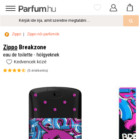
Zippo
Zippo női parfümök
Zippo
Breakzone
eau de toilette - hölgyeknek
Kedvencek közé
(
5
értékelés)