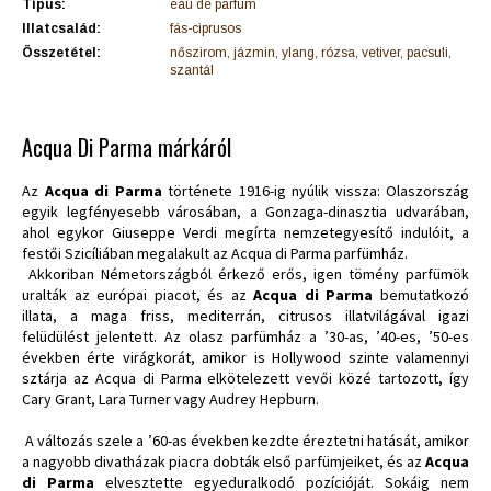
Típus:
eau de parfum
Illatcsalád:
fás-ciprusos
Összetétel:
nőszirom, jázmin, ylang, rózsa, vetiver, pacsuli,
szantál
Acqua Di Parma márkáról
Az
Acqua di Parma
története 1916-ig nyúlik vissza: Olaszország
egyik legfényesebb városában, a Gonzaga-dinasztia udvarában,
ahol egykor Giuseppe Verdi megírta nemzetegyesítő indulóit, a
festői Szicíliában megalakult az Acqua di Parma parfümház.
Akkoriban Németországból érkező erős, igen tömény parfümök
uralták az európai piacot, és az
Acqua di Parma
bemutatkozó
illata, a maga friss, mediterrán, citrusos illatvilágával igazi
felüdülést jelentett. Az olasz parfümház a ’30-as, ’40-es, ’50-es
években érte virágkorát, amikor is Hollywood szinte valamennyi
sztárja az Acqua di Parma elkötelezett vevői közé tartozott, így
Cary Grant, Lara Turner vagy Audrey Hepburn.
A változás szele a ’60-as években kezdte éreztetni hatását, amikor
a nagyobb divatházak piacra dobták első parfümjeiket, és az
Acqua
di Parma
elvesztette egyeduralkodó pozícióját. Sokáig nem