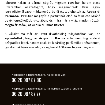
lehetett hallani a pármai cégről, mígnem 1993-ban három olasz
üzletember összefogott, hogy megmentsék Itália egyik
legtradicionálisabb márkanevét, és új életet leheltek az
Acqua di
Parmaba
. 1998-ban megnyílt a parfümház első saját üzlete Milánó
egyik legelőkelőbb utcájában, és mára már a világ minden részén
megtalálhatóak, az Acqua di Parma üzletei.
A vállalat ma már az LVMH divatholding tulajdonában van, de
kijelentették, hogy az
Acqua di Parma
soha nem fog a divat
színpadára lépni, hanem csak és kizárólag parfümöket készítenek,
így akarnak hűek maradni, a cég közel 100 éves hagyományaihoz.
Koppintson a telefonszámra, ha kérdése van
06 20 987 87 86
Koppintson a telefonszámra, ha mobilon szeretne rendelni
06 20 987 87 77