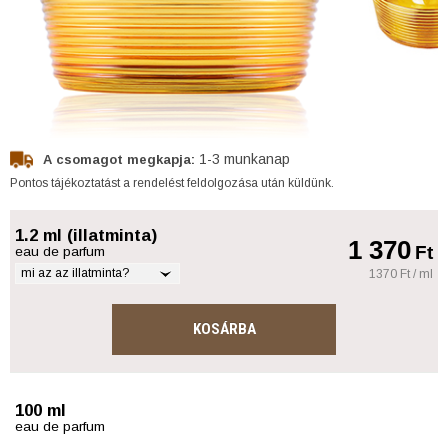
1-3 munkanap
A csomagot megkapja:
Pontos tájékoztatást a rendelést feldolgozása után küldünk.
1.2 ml (illatminta)
1 370
Ft
eau de parfum
mi az az illatminta?
1370 Ft / ml
KOSÁRBA
100 ml
eau de parfum