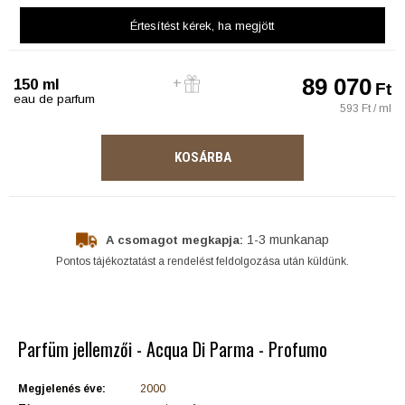
Értesítést kérek
, ha megjött
89 070
150 ml
Ft
eau de parfum
593 Ft / ml
KOSÁRBA
1-3 munkanap
A csomagot megkapja:
Pontos tájékoztatást a rendelést feldolgozása után küldünk.
Parfüm jellemzői - Acqua Di Parma - Profumo
Megjelenés éve:
2000