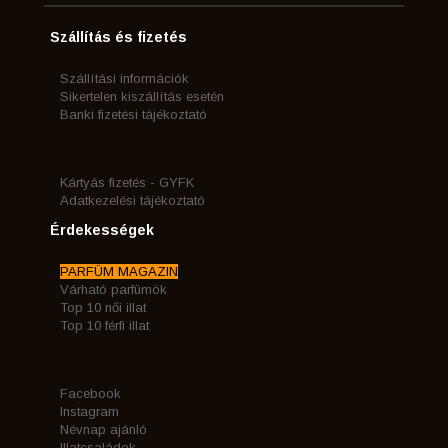
Szállítás és fizetés
Szállítási információk
Sikertelen kiszállítás esetén
Banki fizetési tájékoztató
Kártyás fizetés - GYFK
Adatkezelési tájékoztató
Érdekességek
PARFÜM MAGAZIN
Várható parfümök
Top 10 női illat
Top 10 férfi illat
Facebook
Instagram
Névnap ajánló
Illatcsaládok