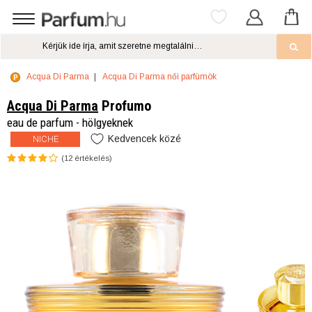
Acqua Di Parma
Acqua Di Parma női parfümök
Acqua Di Parma
Profumo
eau de parfum - hölgyeknek
Kedvencek közé
NICHE
(
12
értékelés)