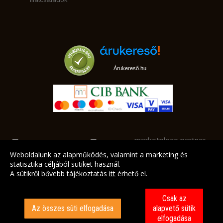
Árukereső.hu
marketplace partner
Weboldalunk az alapműködés, valamint a marketing és
statisztika céljából sütiket használ.
A sütikről bővebb tájékoztatás
itt
érhető el.
A LEGJOBB AJÁNLATAINK AZ ÖN CÍMÉRE!
Csak az
Az összes süti elfogadása
alapvető sütik
elfogadása