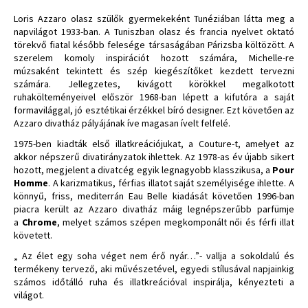
Loris Azzaro olasz szülők gyermekeként Tunéziában látta meg a
napvilágot 1933-ban. A Tuniszban olasz és francia nyelvet oktató
törekvő fiatal később felesége társaságában Párizsba költözött. A
szerelem komoly inspirációt hozott számára, Michelle-re
múzsaként tekintett és szép kiegészítőket kezdett tervezni
számára. Jellegzetes, kivágott körökkel megalkotott
ruhakölteményeivel először 1968-ban lépett a kifutóra a saját
formavilággal, jó esztétikai érzékkel bíró designer. Ezt követően az
Azzaro divatház pályájának íve magasan ívelt felfelé.
1975-ben kiadták első illatkreációjukat, a Couture-t, amelyet az
akkor népszerű divatirányzatok ihlettek. Az 1978-as év újabb sikert
hozott, megjelent a divatcég egyik legnagyobb klasszikusa, a
Pour
Homme
. A karizmatikus, férfias illatot saját személyisége ihlette. A
könnyű, friss, mediterrán Eau Belle kiadását követően 1996-ban
piacra került az Azzaro divatház máig legnépszerűbb parfümje
a
Chrome
, melyet számos szépen megkomponált női és férfi illat
követett.
„ Az élet egy soha véget nem érő nyár…”- vallja a sokoldalú és
termékeny tervező, aki művészetével, egyedi stílusával napjainkig
számos időtálló ruha és illatkreációval inspirálja, kényezteti a
világot.