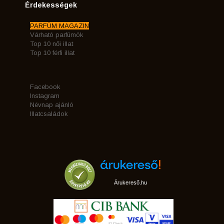
Érdekességek
PARFÜM MAGAZIN
Várható parfümök
Top 10 női illat
Top 10 férfi illat
Facebook
Instagram
Névnap ajánló
Illatcsaládok
Árukereső.hu