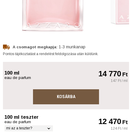
1-3 munkanap
A csomagot megkapja:
Pontos tájékoztatást a rendelést feldolgozása után küldünk.
14 770
100 ml
Ft
eau de parfum
147 Ft / ml
KOSÁRBA
100 ml teszter
12 470
Ft
eau de parfum
mi az a teszter?
124 Ft / ml