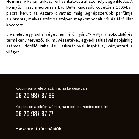
Homme
. A karizmatikus, férfias illatot saját személyisége ihlette. A
könnyű, friss, mediterrán Eau Belle kiadását követően 1996-ban
piacra került az Azzaro divatház máig legnépszerűbb parfümje
a
Chrome
, melyet számos szépen megkomponált női és férfi illat
követett.
„ Az élet egy soha véget nem érő nyár…”- vallja a sokoldalú és
termékeny tervező, aki művészetével, egyedi stílusával napjainkig
számos időtálló ruha és illatkreációval inspirálja, kényezteti a
világot.
Koppintson a telefonszámra, ha kérdése van
06 20 987 87 86
Koppintson a telefonszámra, ha mobilon szeretne rendelni
06 20 987 87 77
Hasznos információk