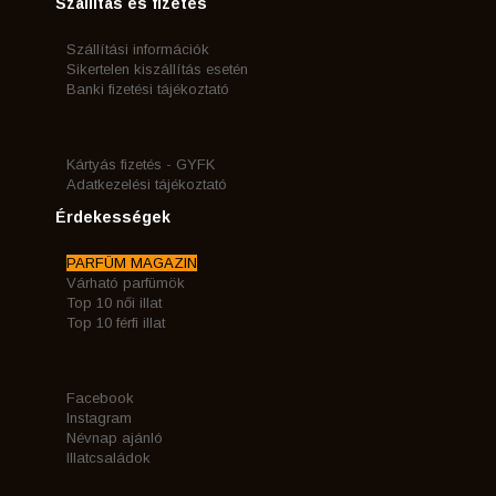
Szállítás és fizetés
Szállítási információk
Sikertelen kiszállítás esetén
Banki fizetési tájékoztató
Kártyás fizetés - GYFK
Adatkezelési tájékoztató
Érdekességek
PARFÜM MAGAZIN
Várható parfümök
Top 10 női illat
Top 10 férfi illat
Facebook
Instagram
Névnap ajánló
Illatcsaládok