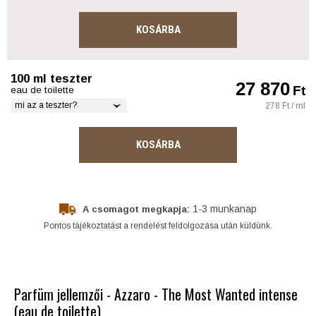
KOSÁRBA
100 ml teszter
27 870
Ft
eau de toilette
mi az a teszter?
278 Ft / ml
KOSÁRBA
1-3 munkanap
A csomagot megkapja:
Pontos tájékoztatást a rendelést feldolgozása után küldünk.
Parfüm jellemzői - Azzaro - The Most Wanted intense
(eau de toilette)