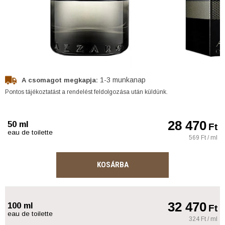
1-3 munkanap
A csomagot megkapja:
Pontos tájékoztatást a rendelést feldolgozása után küldünk.
28 470
50 ml
Ft
eau de toilette
569 Ft / ml
KOSÁRBA
32 470
100 ml
Ft
eau de toilette
324 Ft / ml