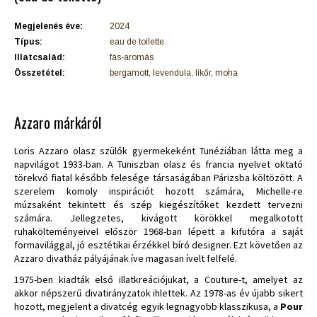
Megjelenés éve:
2024
Típus:
eau de toilette
Illatcsalád:
fás-aromás
Összetétel:
bergamott, levendula, likőr, moha
Azzaro márkáról
Loris Azzaro olasz szülők gyermekeként Tunéziában látta meg a
napvilágot 1933-ban. A Tuniszban olasz és francia nyelvet oktató
törekvő fiatal később felesége társaságában Párizsba költözött. A
szerelem komoly inspirációt hozott számára, Michelle-re
múzsaként tekintett és szép kiegészítőket kezdett tervezni
számára. Jellegzetes, kivágott körökkel megalkotott
ruhakölteményeivel először 1968-ban lépett a kifutóra a saját
formavilággal, jó esztétikai érzékkel bíró designer. Ezt követően az
Azzaro divatház pályájának íve magasan ívelt felfelé.
1975-ben kiadták első illatkreációjukat, a Couture-t, amelyet az
akkor népszerű divatirányzatok ihlettek. Az 1978-as év újabb sikert
hozott, megjelent a divatcég egyik legnagyobb klasszikusa, a
Pour