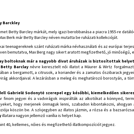
y Barckley
émet Betty Barcley márkát, mely igazi berobbanása a piacra 1955-re datálód
Max Berk már Betty Barcley néven mutatta be ruházati kollekcióját.
kai teenagereknek szánt ruházati márka névhasználati és az európai terje
néven bemutatva, Max Berg nagy sikert aratott megfizethető, jó minőségű, 
lay boltoknak már a nagyobb divat áruházak is biztosítottak helyet
s
Betty Barclay
névre keresztelt női illatot a Mäurer & Wirtz forgalmaz
ában a bergamott, a citrusok, a koriander és a zamatos őszibarack jegyei
virág akkordjaival. A lezárásban a meleg és meghatározó borostyán, a töm
ll Gabrielė Sodonytė szerepel egy későbbi, kiemelkedően sikere
finom jegyei és a vadvirágok inspirálták az alkotókat a könnyed, ter
 hölgyeket, hogy merjenek önmaguk lenni, szabadon kibontakozni, ahogyan
fúziója köszön be. A szívjegyben az illatos jázmin, a rózsa és a bazsarózs
y
illataira nagyon jellemző vanília is helyet kap.
nt 40, kellemes, nőies és megfizethető illatkompozíciót jegyez.