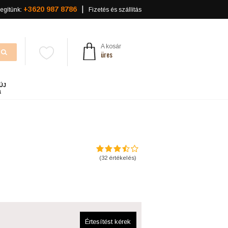
+3620 987 8786
egítünk:
Fizetés és szállítás
A kosár
üres
ÚJ
a
(
32
értékelés)
Értesítést kérek