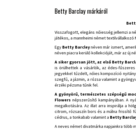
Betty Barclay márkáról
Bett
Visszafogott, elegáns nőiesség jellemzi a n
játékos, a mannheimi német textilvállalkozó 
Egy
Betty Barcley
néven már ismert, ameri
néven piacra kerülő kollekcióját, már az új 
A siker gyorsan jött, az első Betty Barc
is örülhettek a vásárlók, az édes-fűszere
jegyekkel tűzdelt, nőies kompozíció nyitány
szegfű, a jázmin, a rózsa valamint a gyöngy
érzéki pézsma tűnik fel.
A gyönyörű, természetes szépségű mode
Flowers
népszerűsítő kampányában. A nyár 
megalkotására. Az illat arra inspirálja a
citrom, rózsaszín bors és a málna frissítő 
cédrus, a tonkabab valamint a
Betty Barcla
A neves német divatmárka napjainkra több mi