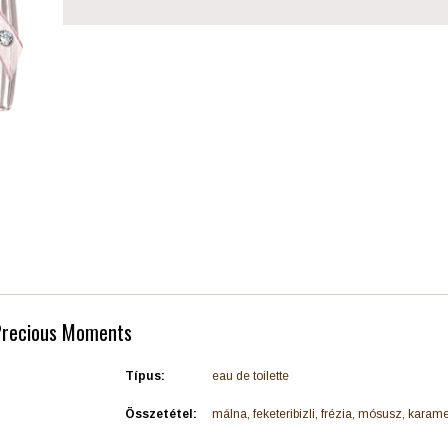
 Precious Moments
Típus:
eau de toilette
Összetétel:
málna, feketeribizli, frézia, mósusz, karamel