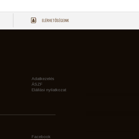
ELÉRHETŐSÉGEINK
Adatkezelés
ÁSZF
Elállási nyilatkozat
Facebook