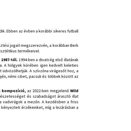
ik. Ebben az évben a korábbi sikeres futball
sztési jogait megszerezvén, a korábban Berk
esztétikus termékeivel.
 1987-től.
1994-ben a divatcég első illatának
ta. A hölgyek körében igen kedvelt keleties
t üdvözölhetjük. A szívzóna virágesőt hoz, a
jén, némi cibet, pacsuli és többek között az
s kompozíció,
az 2022-ben megjelenő
Wild
mészetességet és szabadságot árasztó illat
 a vadvirágok a mezőn. A kezdésben a friss
a kényezteti érzékeinket, míg a lezárásban a