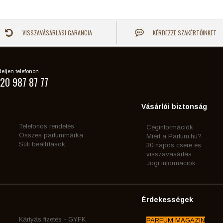
VISSZAVÁSÁRLÁSI GARANCIA
KÉRDEZZE SZAKÉRTŐINKET
eljen telefonon
20 987 87 77
Vásárlói biztonság
Telefonos rendelés
Céginformációk
Összes parfummárka
Miért a Parfum.hu?
Süti beállítások
30 napos csere és
visszavásárlás
Jogi információk
Érdekességek
Kártyás fizetés - GYFK
PARFÜM MAGAZIN