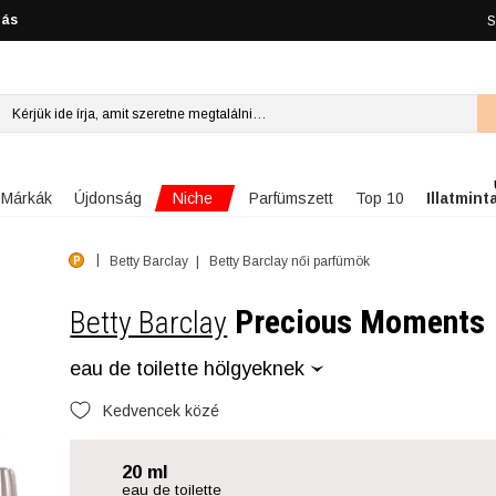
lás
S
Niche
Márkák
Újdonság
Parfümszett
Top 10
Illatmint
Betty Barclay
Betty Barclay női parfümök
Precious Moments
Betty Barclay
eau de toilette hölgyeknek
Kedvencek közé
20 ml
eau de toilette