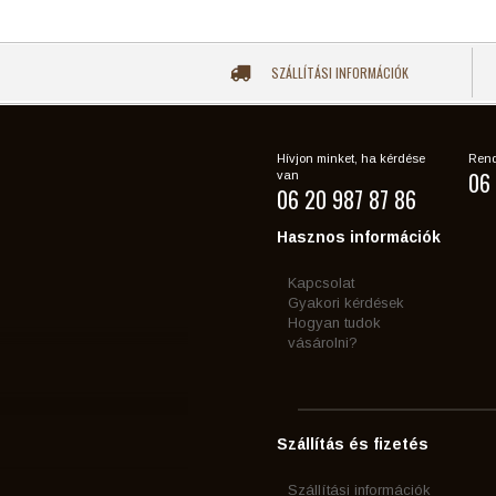
SZÁLLÍTÁSI INFORMÁCIÓK
Hívjon minket, ha kérdése
Rend
06 
van
06 20 987 87 86
Hasznos információk
Kapcsolat
Gyakori kérdések
Hogyan tudok
vásárolni?
Szállítás és fizetés
Szállítási információk