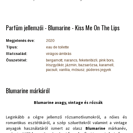
Parfüm jellemzői - Blumarine - Kiss Me On The Lips
Megjelenés éve:
2020
Típus:
eau de toilette
Illatcsalád:
virágos-ámbrás
Összetétel:
bergamott, narancs, feketeribizli, pink bors,
íriszgyökér, jázmin, bazsarózsa, karamell,
pacsuli, vanlíia, mósusz, púderes jegyek
Blumarine márkáról
Blumarine
avagy, vintage és rózsák
Leginkább a cégre jellemző rózsamotívumokról, a nőies és
romantikus esztétikáról, a szép sziluettekről valamint a vintage
anyagok használatáról ismert az olasz
Blumarine
márkanév,