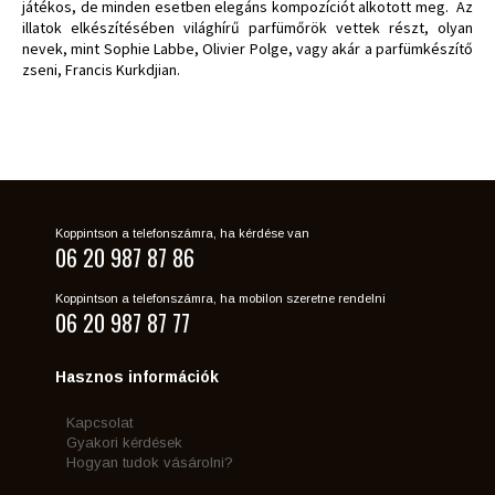
játékos, de minden esetben elegáns kompozíciót alkotott meg. Az
illatok elkészítésében világhírű parfümőrök vettek részt, olyan
nevek, mint Sophie Labbe, Olivier Polge, vagy akár a parfümkészítő
zseni, Francis Kurkdjian.
Koppintson a telefonszámra, ha kérdése van
06 20 987 87 86
Koppintson a telefonszámra, ha mobilon szeretne rendelni
06 20 987 87 77
Hasznos információk
Kapcsolat
Gyakori kérdések
Hogyan tudok vásárolni?