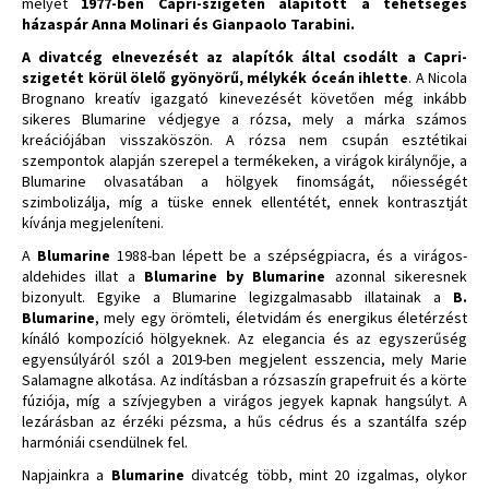
melyet
1977-ben Capri-szigetén alapított a tehetséges
házaspár Anna Molinari és Gianpaolo Tarabini.
A divatcég elnevezését az alapítók által csodált a Capri-
szigetét körül ölelő gyönyörű, mélykék óceán ihlette
. A Nicola
Brognano kreatív igazgató kinevezését követően még inkább
sikeres Blumarine védjegye a rózsa, mely a márka számos
kreációjában visszaköszön. A rózsa nem csupán esztétikai
szempontok alapján szerepel a termékeken, a virágok királynője, a
Blumarine olvasatában a hölgyek finomságát, nőiességét
szimbolizálja, míg a tüske ennek ellentétét, ennek kontrasztját
kívánja megjeleníteni.
A
Blumarine
1988-ban lépett be a szépségpiacra, és a virágos-
aldehides illat a
Blumarine by Blumarine
azonnal sikeresnek
bizonyult. Egyike a Blumarine legizgalmasabb illatainak a
B.
Blumarine
, mely egy örömteli, életvidám és energikus életérzést
kínáló kompozíció hölgyeknek. Az elegancia és az egyszerűség
egyensúlyáról szól a 2019-ben megjelent esszencia, mely Marie
Salamagne alkotása. Az indításban a rózsaszín grapefruit és a körte
fúziója, míg a szívjegyben a virágos jegyek kapnak hangsúlyt. A
lezárásban az érzéki pézsma, a hűs cédrus és a szantálfa szép
harmóniái csendülnek fel.
Napjainkra a
Blumarine
divatcég több, mint 20 izgalmas, olykor