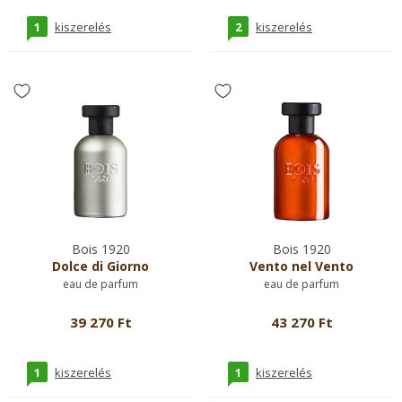
1
2
kiszerelés
kiszerelés
Bois 1920
Bois 1920
Dolce di Giorno
Vento nel Vento
eau de parfum
eau de parfum
39 270 Ft
43 270 Ft
1
1
kiszerelés
kiszerelés