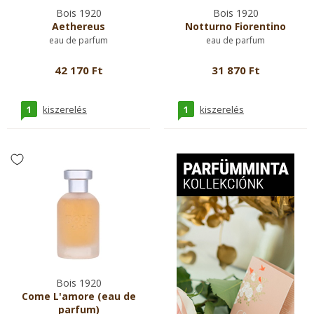
Bois 1920
Bois 1920
Aethereus
Notturno Fiorentino
eau de parfum
eau de parfum
42 170 Ft
31 870 Ft
1
1
kiszerelés
kiszerelés
Bois 1920
Come L'amore (eau de
parfum)