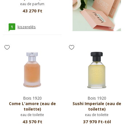
eau de parfum
43 270 Ft
1
kiszerelés
Bois 1920
Bois 1920
Come L'amore (eau de
Sushi Imperiale (eau de
toilette)
toilette)
eau de toilette
eau de toilette
43 570 Ft
37 970 Ft-tól