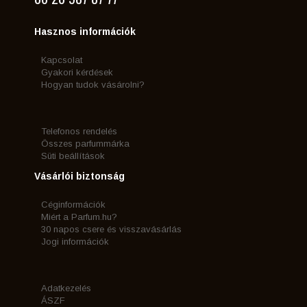
Hasznos információk
Kapcsolat
Gyakori kérdések
Hogyan tudok vásárolni?
Telefonos rendelés
Összes parfummárka
Süti beállítások
Vásárlói biztonság
Céginformációk
Miért a Parfum.hu?
30 napos csere és visszavásárlás
Jogi információk
Adatkezelés
ÁSZF