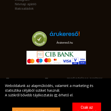
Névnap ajánló
Illatcsaládok
Árukereső.hu
marketplace partner
Weboldalunk az alapműködés, valamint a marketing és
statisztika céljából sütiket használ.
A sütikről bővebb tájékoztatás
itt
érhető el.
A LEGJOBB AJÁNLATAINK AZ ÖN CÍMÉRE!
Csak az