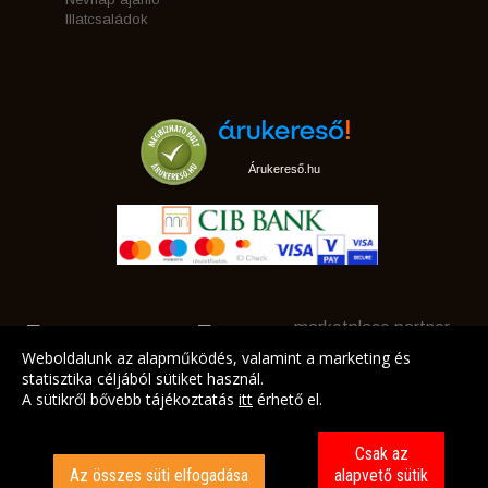
Illatcsaládok
Árukereső.hu
marketplace partner
Weboldalunk az alapműködés, valamint a marketing és
statisztika céljából sütiket használ.
A sütikről bővebb tájékoztatás
itt
érhető el.
A LEGJOBB AJÁNLATAINK AZ ÖN CÍMÉRE!
Csak az
Az összes süti elfogadása
alapvető sütik