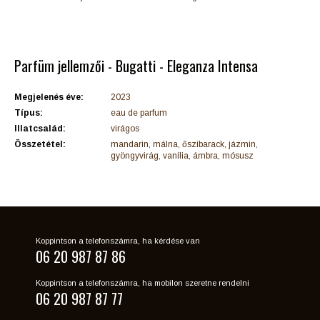
Parfüm jellemzői - Bugatti - Eleganza Intensa
Megjelenés éve:
2023
Típus:
eau de parfum
Illatcsalád:
virágos
Összetétel:
mandarin, málna, őszibarack, jázmin,
gyöngyvirág, vanília, ámbra, mósusz
Koppintson a telefonszámra, ha kérdése van
06 20 987 87 86
Koppintson a telefonszámra, ha mobilon szeretne rendelni
06 20 987 87 77