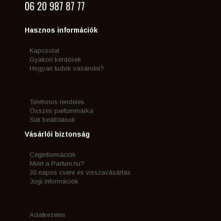
06 20 987 87 77
Hasznos információk
Kapcsolat
Gyakori kérdések
Hogyan tudok vásárolni?
Telefonos rendelés
Összes parfummárka
Süti beállítások
Vásárlói biztonság
Céginformációk
Miért a Parfum.hu?
30 napos csere és visszavásárlás
Jogi információk
Adatkezelés