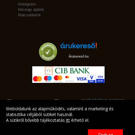
Instagram
Névnap ajánló
Illatcsaládok
Árukereső.hu
marketplace partner
Weboldalunk az alapműködés, valamint a marketing és
statisztika céljából sütiket használ.
A sütikről bővebb tájékoztatás
itt
érhető el.
A LEGJOBB AJÁNLATAINK AZ ÖN CÍMÉRE!