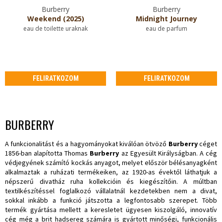
Burberry
Burberry
Weekend (2025)
Midnight Journey
eau de toilette uraknak
eau de parfum
FELIRATKOZOM
FELIRATKOZOM
BURBERRY
A funkcionalitást és a hagyományokat kiválóan ötvöző
Burberry
céget
1856-ban alapította Thomas
Burberry
az Egyesült Királyságban. A cég
védjegyének számító kockás anyagot, melyet először bélésanyagként
alkalmaztak a ruházati termékeiken, az 1920-as évektől láthatjuk a
népszerű divatház ruha kollekcióin és kiegészítőin. A múltban
textilkészítéssel foglalkozó vállalatnál kezdetekben nem a divat,
sokkal inkább a funkció játszotta a legfontosabb szerepet. Több
termék gyártása mellett a keresletet ügyesen kiszolgáló, innovatív
cég még a brit hadsereg számára is gyártott minőségi, funkcionális