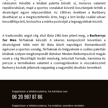
ruházatot. Később a kínálati paletta bővült: sí, motoros valamint
repülősruházat, majd a sportos vonalakat követő kosztümjeik tették a
divatcéget egyre népszerűbbé. Az 1950-es években a Burbbery
divatházat az a megtiszteltetés érte, hogy a brit királyi család udvari
beszállítója lett, biztosítva a márka pozícióját a legnagyobbak között.
A tradicionális angol cég első illata 1981-ben jelent meg, a
Burberrys
for Men
férfiaknak készült. A sikeres kompozíciót követően a
divatcégnek több mint 60 illata látott napvilágot. Romantikustól
egészen a sportos vonalig, férfiaknak és hölgyeknek is széles palettán
kínálnak szépen megkomponált illatokat. Minden illatkompozíció magán
viseli a cég filozófiáját: kiváló minőség, letisztult formák, harmónia és
persze a termékeken valamint a csomagolásokon is visszaköszönő
Burberry kockák jellemzik napjainkig a nagymúltú divatház termékeit.
Koppintson a telefonszámra, ha kérdése van
06 20 987 87 86
Koppintson a telefonszámra, ha mobilon szeretne rendelni