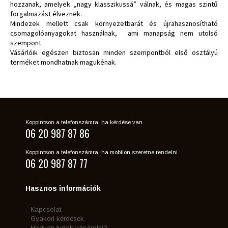
hozzanak, amelyek „nagy klasszikussá” válnak, és magas szintű
forgalmazást élveznek.
Mindezek mellett csak környezetbarát és újrahasznosítható
csomagolóanyagokat használnak, ami manapság nem utolsó
szempont.
Vásárlóik egészen biztosan minden szempontból első osztályú
terméket mondhatnak magukénak.
Koppintson a telefonszámra, ha kérdése van
06 20 987 87 86
Koppintson a telefonszámra, ha mobilon szeretne rendelni
06 20 987 87 77
Hasznos információk
Kapcsolat
Gyakori kérdések
Hogyan tudok vásárolni?