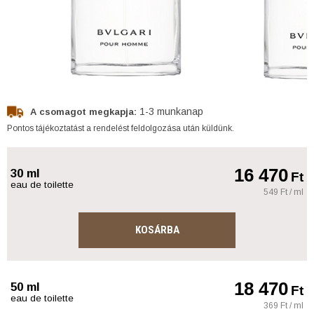
1-3 munkanap
A csomagot megkapja:
Pontos tájékoztatást a rendelést feldolgozása után küldünk.
16 470
30 ml
Ft
eau de toilette
549 Ft / ml
KOSÁRBA
18 470
50 ml
Ft
eau de toilette
369 Ft / ml