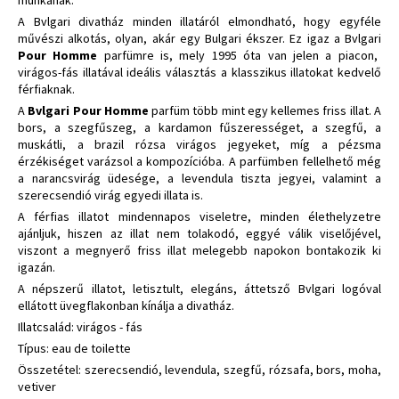
A Bvlgari divatház minden illatáról elmondható, hogy egyféle
művészi alkotás, olyan, akár egy Bulgari ékszer. Ez igaz a Bvlgari
Pour Homme
parfümre is, mely 1995 óta van jelen a piacon,
virágos-fás illatával ideális választás a klasszikus illatokat kedvelő
férfiaknak.
A
Bvlgari Pour Homme
parfüm több mint egy kellemes friss illat. A
bors, a szegfűszeg, a kardamon fűszerességet, a szegfű, a
muskátli, a brazil rózsa virágos jegyeket, míg a pézsma
érzékiséget varázsol a kompozícióba. A parfümben fellelhető még
a narancsvirág üdesége, a levendula tiszta jegyei, valamint a
szerecsendió virág egyedi illata is.
A férfias illatot mindennapos viseletre, minden élethelyzetre
ajánljuk, hiszen az illat nem tolakodó, eggyé válik viselőjével,
viszont a megnyerő friss illat melegebb napokon bontakozik ki
igazán.
A népszerű illatot, letisztult, elegáns, áttetsző Bvlgari logóval
ellátott üvegflakonban kínálja a divatház.
Illatcsalád: virágos - fás
Típus: eau de toilette
Összetétel: szerecsendió, levendula, szegfű, rózsafa, bors, moha,
vetiver