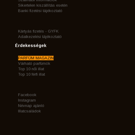
Sikertelen kiszállítás esetén
Banki fizetési tájékoztató
Kártyás fizetés - GYFK
Adatkezelési tájékoztató
Érdekességek
PARFÜM MAGAZIN
Várható parfümök
Top 10 női illat
Top 10 férfi illat
Facebook
Instagram
Névnap ajánló
Illatcsaládok