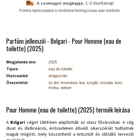
1-3 munkanap
A csomagot megkapja:
Pontos tájékoztatást a rendelést feldolgozása után küldünk.
Parfüm jellemzői - Bvlgari - Pour Homme (eau de
toilette) (2025)
Megjelenés éve:
2025
Típus:
eau de toilette
Illatcsalád:
virágos-fás
Összetétel:
sz.dió, levendula, tea, szegfű, rózsafa, bors,
moha, vetiver
Pour Homme (eau de toilette) (2025) termék leírása
A
Bvlgari
céget 1884-ben alapították az olasz fővárosban. A cég
divat és illatkreációi, évtizedeken átívelő sikerszériát tudhatnak
maguk mögött, mely köszönhető a letisztult és időtálló tervezői
munkának.