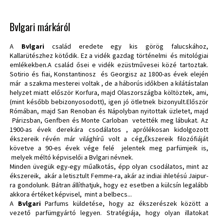
Bvlgari márkáról
A
Bvlgari
család eredete egy kis görög falucskához,
Kallarütészhez kötődik. Ez a vidék gazdag történelmi és mitológiai
emlékekben.A család ősei e vidék ezüstművesei közé tartoztak.
Sotirio és fiai, Konstantinosz és Georgisz az 1800-as évek elején
már a szakma mesterei voltak , de a háborús időkben a kilátástalan
helyzet miatt először Korfura, majd Olaszországba költöztek, ami,
(mint később bebizonyosodott), igen jó ötletnek bizonyult.Először
Rómában, majd San Renoban és Nápolyban nyitottak üzletet, majd
Párizsban, Genfben és Monte Carloban vetették meg lábukat. Az
1900-as évek derekára csodálatos , aprólékosan kidolgozott
ékszereik révén már világhírű volt a cég,Ékszereik filozófiáját
követve a 90-es évek vége felé jelentek meg parfümjeik is,
melyek méltó képviselői a Bvlgari névnek.
Minden üvegük egy-egy műalkotás, épp olyan csodálatos, mint az
ékszereik, akár a letisztult Femme-ra, akár az indiai ihletésú Jaipur-
ra gondolunk. Bátran állíthatjuk, hogy ez esetben a külcsín legalább
akkora értéket képvisel, mint a belbecs...
A
Bvlgari
Parfums küldetése, hogy az ékszerészek között a
vezető parfümgyártó legyen. Stratégiája, hogy olyan illatokat