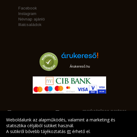
Facebook
Instagram
Névnap ajánló
Illatcsaládok
Árukereső.hu
marketplace partner
Weboldalunk az alapműködés, valamint a marketing és
statisztika céljából sütiket használ.
A sütikről bővebb tájékoztatás
itt
érhető el.