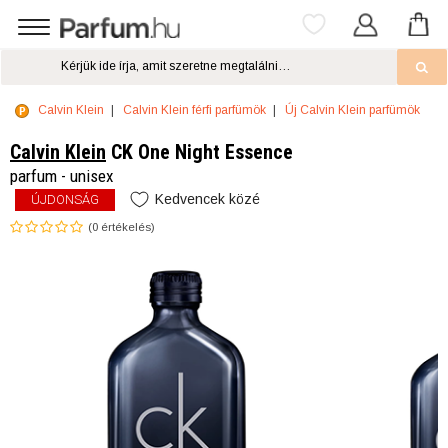
Calvin Klein
Calvin Klein férfi parfümök
Új Calvin Klein parfümök
Calvin Klein
CK One Night Essence
parfum - unisex
Kedvencek közé
ÚJDONSÁG
(
0
értékelés)