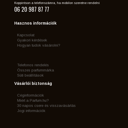
Koppintson a telefonszámra, ha mobilon szeretne rendelni
06 20 987 87 77
Hasznos információk
Kapcsolat
Gyakori kérdések
Hogyan tudok vásárolni?
Telefonos rendelés
Összes parfummárka
Süti beállítások
Vásárlói biztonság
Céginformációk
Miért a Parfum.hu?
30 napos csere és visszavásárlás
Jogi információk