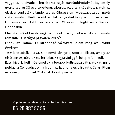
vagyona. A divatház létrehozta saját parfümbirodalmát is, amely
gyakorlatilag 30 éve töretlenül sikeres. Az általa készített illatok az
eladási toplisták állandó tagjai. Obsession (Megszállottság) nevű
illata, amely fülledt, erotikus illat jegyekkel teli parfüm, mára már
kultikussá vált.Újabb változatai az Obsession Night és a Secret
Obsession.
Eternity (Örökkévalóság) a másik nagy sikerű illata, amely
romantikus, virágos jegyeivel csábít.
Ennek az illatnak 17 különböző változata jelent meg az utóbbi
években.
1994-ben adták ki a CK One nevű könnyed, sportos illatot, amely az
első unisex, nőknek és férfiaknak egyaránt gyártott parfüm volt.
Ezen kívül ki kell még emeljük a további kultikussá vált illatokat, mint
például a Contradiction, a Truth, az Euphoria és a Beauty. Calvin Klein
napjainkig több mint 25 illatot dobott piacra.
Koppintson a telefonszámra, ha kérdése van
06 20 987 87 86