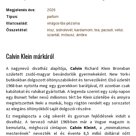
Megjelenés éve:
2026
Típus:
parfum
Illatcsalád:
virágos-fás-pézsma
Összetétel:
írisz, sisholevél, kardamom, tea, pacsuli, velúr,
szantál, mósusz, ámbra
Calvin Klein márkáról
A nagynevű divatház alapítója,
Calvin
Richard Klein Bronxban
született zsidó-magyar bevándorlók gyermekeként. New York-i
butikokban dolgozott öltönyszabóként és tervezőként. Első üzletét
1968-ban nyitotta meg egy gyerekkori barátjával, itt azonban csak
kabátokat és ruhákat gyártottak. A legenda szerint egy szép napon
egy Bonwit Teller nevű milliomos tért be Klein üzletébe és annyira
megtetszettek Neki a munkái, hogy rögtön rendelt egy sorozatot
az elegáns öltönyökből saját dolgozói részére.
Ez megalapozta a cég sikerét és gyorsan fejlődésnek indult a
divatház. A tervező ruháit 1969-ben már a Vogue magazin is
bemutatta, méghozzá címlapon.
Calvin Kleint
, a „minimalizmus
mesterének” nevezték el és évente 8,5 millió dollárral nőtt