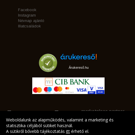
Facebook
Instagram
Névnap ajánló
Illatcsaládok
Árukereső.hu
marketplace partner
Weboldalunk az alapműködés, valamint a marketing és
statisztika céljából sütiket használ.
A sütikről bővebb tájékoztatás
itt
érhető el.