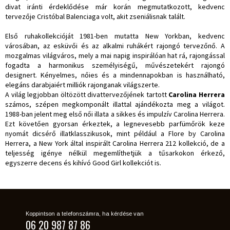
divat iránti érdeklődése már korán megmutatkozott, kedvenc
tervezője Cristóbal Balenciaga volt, akit zseniálisnak talált.
Első ruhakollekcióját 1981-ben mutatta New Yorkban, kedvenc
városában, az esküvői és az alkalmi ruhákért rajongó tervezőnő. A
mozgalmas világváros, mely a mai napig inspirálóan hat rá, rajongással
fogadta a harmonikus személyiségű, művészetekért rajongó
designert. Kényelmes, nőies és a mindennapokban is használható,
elegáns darabjaiért milliók rajonganak világszerte.
A világ legjobban öltözött divattervezőjének tartott
Carolina Herrera
számos, szépen megkomponált illattal ajándékozta meg a világot.
1988-ban jelent meg első női illata a sikkes és impulzív Carolina Herrera.
Ezt követően gyorsan érkeztek, a legnevesebb parfümőrök keze
nyomát dicsérő illatklasszikusok, mint például a Flore by Carolina
Herrera, a New York által inspirált Carolina Herrera 212 kollekció, de a
teljesség igénye nélkül megemlíthetjük a tűsarkokon érkező,
egyszerre decens és kihívó Good Girl kollekciót is.
Koppintson a telefonszámra, ha kérdése van
06 20 987 87 86