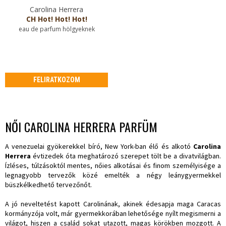
Carolina Herrera
CH Hot! Hot! Hot!
eau de parfum hölgyeknek
FELIRATKOZOM
NŐI CAROLINA HERRERA PARFÜM
A venezuelai gyökerekkel bíró, New York-ban élő és alkotó
Carolina
Herrera
évtizedek óta meghatározó szerepet tölt be a divatvilágban.
Ízléses, túlzásoktól mentes, nőies alkotásai és finom személyisége a
legnagyobb tervezők közé emelték a négy leánygyermekkel
büszkélkedhető tervezőnőt.
A jó neveltetést kapott Carolinának, akinek édesapja maga Caracas
kormányzója volt, már gyermekkorában lehetősége nyílt megismerni a
világot, hiszen a család sokat utazott, magas körökben mozgott. A