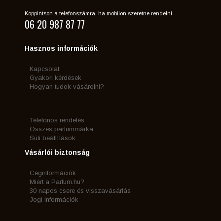
Koppintson a telefonszámra, ha mobilon szeretne rendelni
06 20 987 87 77
Hasznos információk
Kapcsolat
Gyakori kérdések
Hogyan tudok vásárolni?
Telefonos rendelés
Összes parfummárka
Süti beállítások
Vásárlói biztonság
Céginformációk
Miért a Parfum.hu?
30 napos csere és visszavásárlás
Jogi információk