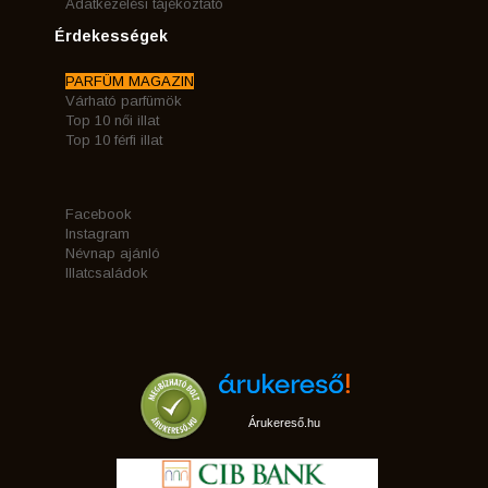
Adatkezelési tájékoztató
Érdekességek
PARFÜM MAGAZIN
Várható parfümök
Top 10 női illat
Top 10 férfi illat
Facebook
Instagram
Névnap ajánló
Illatcsaládok
Árukereső.hu