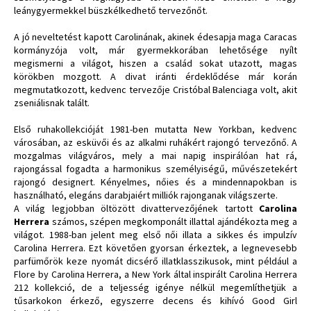
leánygyermekkel büszkélkedhető tervezőnőt.
A jó neveltetést kapott Carolinának, akinek édesapja maga Caracas
kormányzója volt, már gyermekkorában lehetősége nyílt
megismerni a világot, hiszen a család sokat utazott, magas
körökben mozgott. A divat iránti érdeklődése már korán
megmutatkozott, kedvenc tervezője Cristóbal Balenciaga volt, akit
zseniálisnak talált.
Első ruhakollekcióját 1981-ben mutatta New Yorkban, kedvenc
városában, az esküvői és az alkalmi ruhákért rajongó tervezőnő. A
mozgalmas világváros, mely a mai napig inspirálóan hat rá,
rajongással fogadta a harmonikus személyiségű, művészetekért
rajongó designert. Kényelmes, nőies és a mindennapokban is
használható, elegáns darabjaiért milliók rajonganak világszerte.
A világ legjobban öltözött divattervezőjének tartott
Carolina
Herrera
számos, szépen megkomponált illattal ajándékozta meg a
világot. 1988-ban jelent meg első női illata a sikkes és impulzív
Carolina Herrera. Ezt követően gyorsan érkeztek, a legnevesebb
parfümőrök keze nyomát dicsérő illatklasszikusok, mint például a
Flore by Carolina Herrera, a New York által inspirált Carolina Herrera
212 kollekció, de a teljesség igénye nélkül megemlíthetjük a
tűsarkokon érkező, egyszerre decens és kihívó Good Girl