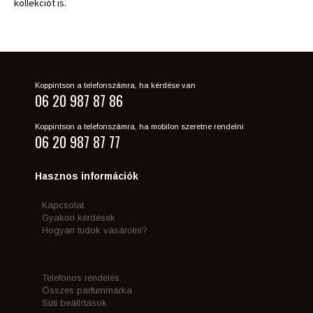
kollekciót is.
Koppintson a telefonszámra, ha kérdése van
06 20 987 87 86
Koppintson a telefonszámra, ha mobilon szeretne rendelni
06 20 987 87 77
Hasznos információk
Kapcsolat
Gyakori kérdések
Hogyan tudok vásárolni?
Telefonos rendelés
Összes parfummárka
Süti beállítások