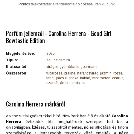
Pontos tájékoztatást a rendelést feldolgozása után küldünk.
Parfüm jellemzői - Carolina Herrera - Good Girl
Bowtastic Edition
Megjelenés éve:
2025
Típus:
eau de parfum
Illatcsalád:
virágos-gyümölcsös-gourmand
Összetétel:
tubarózsa, praliné, narancsvirág, jázmin, rózsa,
fahéj, pacsuli, tonka, kakaó, cashmeran, cédrus,
szantál, ámbra, mósusz
Carolina Herrera márkáról
A venezuelai gyökerekkel bíró, New York-ban élő és alkotó
Carolina
Herrera
évtizedek óta meghatározó szerepet tölt be a
divatvilágban. Ízléses, túlzásoktól mentes, nőies alkotásai és finom
személyisége a legnagyobb tervezők közé emelték a négy