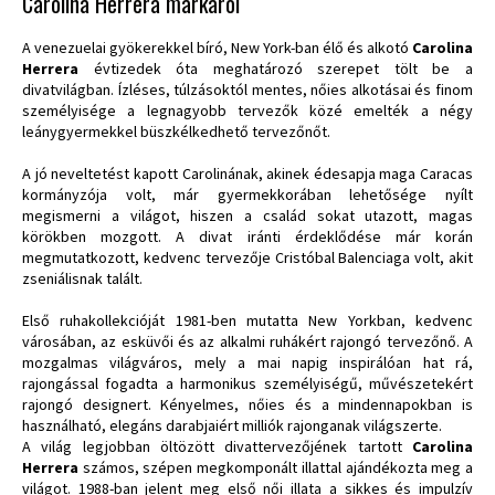
Carolina Herrera márkáról
A venezuelai gyökerekkel bíró, New York-ban élő és alkotó
Carolina
Herrera
évtizedek óta meghatározó szerepet tölt be a
divatvilágban. Ízléses, túlzásoktól mentes, nőies alkotásai és finom
személyisége a legnagyobb tervezők közé emelték a négy
leánygyermekkel büszkélkedhető tervezőnőt.
A jó neveltetést kapott Carolinának, akinek édesapja maga Caracas
kormányzója volt, már gyermekkorában lehetősége nyílt
megismerni a világot, hiszen a család sokat utazott, magas
körökben mozgott. A divat iránti érdeklődése már korán
megmutatkozott, kedvenc tervezője Cristóbal Balenciaga volt, akit
zseniálisnak talált.
Első ruhakollekcióját 1981-ben mutatta New Yorkban, kedvenc
városában, az esküvői és az alkalmi ruhákért rajongó tervezőnő. A
mozgalmas világváros, mely a mai napig inspirálóan hat rá,
rajongással fogadta a harmonikus személyiségű, művészetekért
rajongó designert. Kényelmes, nőies és a mindennapokban is
használható, elegáns darabjaiért milliók rajonganak világszerte.
A világ legjobban öltözött divattervezőjének tartott
Carolina
Herrera
számos, szépen megkomponált illattal ajándékozta meg a
világot. 1988-ban jelent meg első női illata a sikkes és impulzív