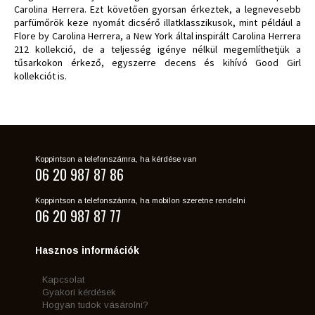
Carolina Herrera. Ezt követően gyorsan érkeztek, a legnevesebb
parfümőrök keze nyomát dicsérő illatklasszikusok, mint például a
Flore by Carolina Herrera, a New York által inspirált Carolina Herrera
212 kollekció, de a teljesség igénye nélkül megemlíthetjük a
tűsarkokon érkező, egyszerre decens és kihívó Good Girl
kollekciót is.
Koppintson a telefonszámra, ha kérdése van
06 20 987 87 86
Koppintson a telefonszámra, ha mobilon szeretne rendelni
06 20 987 87 77
Hasznos információk
Kapcsolat
Gyakori kérdések
Hogyan tudok vásárolni?