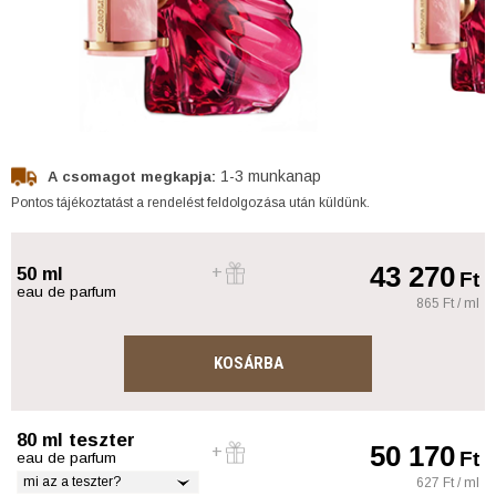
1-3 munkanap
A csomagot megkapja:
Pontos tájékoztatást a rendelést feldolgozása után küldünk.
43 270
50 ml
Ft
eau de parfum
865 Ft / ml
KOSÁRBA
80 ml teszter
50 170
Ft
eau de parfum
mi az a teszter?
627 Ft / ml