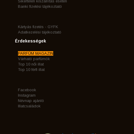
Sikertelen kiszállítás esetén
Banki fizetési tájékoztató
Kártyás fizetés - GYFK
Adatkezelési tájékoztató
Érdekességek
PARFÜM MAGAZIN
Várható parfümök
Top 10 női illat
Top 10 férfi illat
Facebook
Instagram
Névnap ajánló
Illatcsaládok