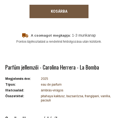
KOSÁRBA
1-3 munkanap
A csomagot megkapja:
Pontos tájékoztatást a rendelést feldolgozása után küldünk.
Parfüm jellemzői - Carolina Herrera - La Bomba
Megjelenés éve:
2025
Típus:
eau de parfum
Illatcsalád:
ámbrás-virágos
Összetétel:
pitahaya kaktusz, bazsarózsa, frangipani, vanília,
pacsuli