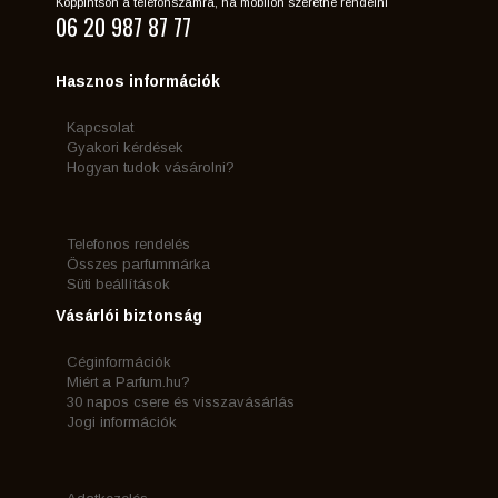
Koppintson a telefonszámra, ha mobilon szeretne rendelni
06 20 987 87 77
Hasznos információk
Kapcsolat
Gyakori kérdések
Hogyan tudok vásárolni?
Telefonos rendelés
Összes parfummárka
Süti beállítások
Vásárlói biztonság
Céginformációk
Miért a Parfum.hu?
30 napos csere és visszavásárlás
Jogi információk