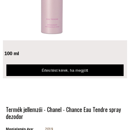
100 ml
Értesítést kérek
, ha megjött
Termék jellemzői - Chanel - Chance Eau Tendre spray
dezodor
Megjelenés éve:
2019