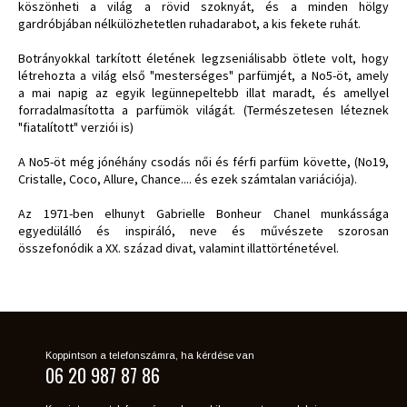
köszönheti a világ a rövid szoknyát, és a minden hölgy
gardróbjában nélkülözhetetlen ruhadarabot, a kis fekete ruhát.
Botrányokkal tarkított életének legzseniálisabb ötlete volt, hogy
létrehozta a világ első "mesterséges" parfümjét, a No5-öt, amely
a mai napig az egyik legünnepeltebb illat maradt, és amellyel
forradalmasította a parfümök világát. (Természetesen léteznek
"fiatalított" verziói is)
A No5-öt még jónéhány csodás női és férfi parfüm követte, (No19,
Cristalle, Coco, Allure, Chance.... és ezek számtalan variációja).
Az 1971-ben elhunyt Gabrielle Bonheur Chanel munkássága
egyedülálló és inspiráló, neve és művészete szorosan
összefonódik a XX. század divat, valamint illattörténetével.
Koppintson a telefonszámra, ha kérdése van
06 20 987 87 86