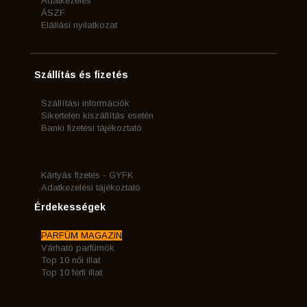
Adatkezelés
ÁSZF
Elállási nyilatkozat
Szállítás és fizetés
Szállítási információk
Sikertelen kiszállítás esetén
Banki fizetési tájékoztató
Kártyás fizetés - GYFK
Adatkezelési tájékoztató
Érdekességek
PARFÜM MAGAZIN
Várható parfümök
Top 10 női illat
Top 10 férfi illat