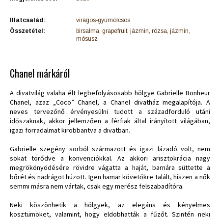
Illatcsalád:
virágos-gyümölcsös
Összetétel:
birsalma, grapefruit, jázmin, rózsa, jázmin,
mósusz
Chanel márkáról
A divatvilág valaha élt legbefolyásosabb hölgye Gabrielle Bonheur
Chanel, azaz „Coco” Chanel, a Chanel divatház megalapítója. A
neves tervezőnő érvényesülni tudott a századforduló utáni
időszaknak, akkor jellemzően a férfiak által irányított világában,
igazi forradalmat kirobbantva a divatban.
Gabrielle szegény sorból származott és igazi lázadó volt, nem
sokat törődve a konvenciókkal. Az akkori arisztokrácia nagy
megrökönyödésére rövidre vágatta a haját, barnára süttette a
bőrét és nadrágot húzott. Igen hamar követőkre talált, hiszen a nők
semmi másra nem vártak, csak egy merész felszabadítóra.
Neki köszönhetik a hölgyek, az elegáns és kényelmes
kosztümöket, valamint, hogy eldobhatták a fűzőt. Szintén neki