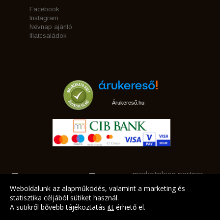
Facebook
Instagram
Névnap ajánló
Illatcsaládok
Árukereső.hu
marketplace partner
Weboldalunk az alapműködés, valamint a marketing és
statisztika céljából sütiket használ.
A sütikről bővebb tájékoztatás
itt
érhető el.
A LEGJOBB AJÁNLATAINK AZ ÖN CÍMÉRE!