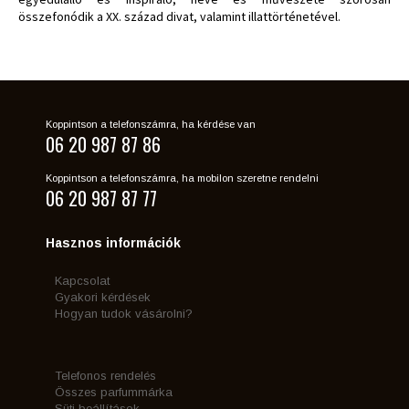
összefonódik a XX. század divat, valamint illattörténetével.
Koppintson a telefonszámra, ha kérdése van
06 20 987 87 86
Koppintson a telefonszámra, ha mobilon szeretne rendelni
06 20 987 87 77
Hasznos információk
Kapcsolat
Gyakori kérdések
Hogyan tudok vásárolni?
Telefonos rendelés
Összes parfummárka
Süti beállítások