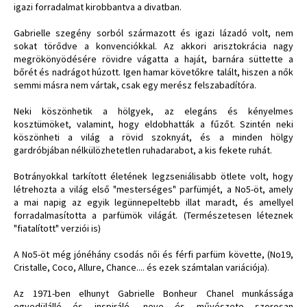
igazi forradalmat kirobbantva a divatban.
Gabrielle szegény sorból származott és igazi lázadó volt, nem
sokat törődve a konvenciókkal. Az akkori arisztokrácia nagy
megrökönyödésére rövidre vágatta a haját, barnára süttette a
bőrét és nadrágot húzott. Igen hamar követőkre talált, hiszen a nők
semmi másra nem vártak, csak egy merész felszabadítóra.
Neki köszönhetik a hölgyek, az elegáns és kényelmes
kosztümöket, valamint, hogy eldobhatták a fűzőt. Szintén neki
köszönheti a világ a rövid szoknyát, és a minden hölgy
gardróbjában nélkülözhetetlen ruhadarabot, a kis fekete ruhát.
Botrányokkal tarkított életének legzseniálisabb ötlete volt, hogy
létrehozta a világ első "mesterséges" parfümjét, a No5-öt, amely
a mai napig az egyik legünnepeltebb illat maradt, és amellyel
forradalmasította a parfümök világát. (Természetesen léteznek
"fiatalított" verziói is)
A No5-öt még jónéhány csodás női és férfi parfüm követte, (No19,
Cristalle, Coco, Allure, Chance.... és ezek számtalan variációja).
Az 1971-ben elhunyt Gabrielle Bonheur Chanel munkássága
egyedülálló és inspiráló, neve és művészete szorosan