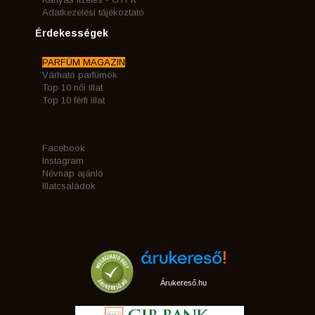
Adatkezelési tájékoztató
Érdekességek
PARFÜM MAGAZIN
Várható parfümök
Top 10 női illat
Top 10 férfi illat
Facebook
Instagram
Névnap ajánló
Illatcsaládok
Árukereső.hu