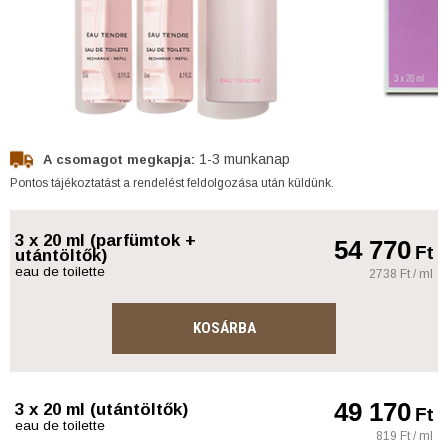
1-3 munkanap
A csomagot megkapja:
Pontos tájékoztatást a rendelést feldolgozása után küldünk.
3 x 20 ml (parfümtok +
54 770
Ft
utántöltők)
eau de toilette
2738 Ft / ml
KOSÁRBA
49 170
3 x 20 ml (utántöltők)
Ft
eau de toilette
819 Ft / ml