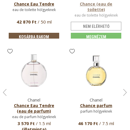
Chance Eau Tendre
Chance (eau de
toilette)
eau de toilette hölgyeknek
eau de toilette hölgyeknek
42 870 Ft
/ 50 ml
NEM ELÉRHETŐ
KOSÁRBA RAKOM
MEGNÉZEM
Chanel
Chanel
Chance Eau Tendre
Chance parfum
(eau de parfum)
parfum hölgyeknek
eau de parfum hölgyeknek
3 570 Ft
/ 1.5 ml
46 170 Ft
/ 7.5 ml
(illatminta)