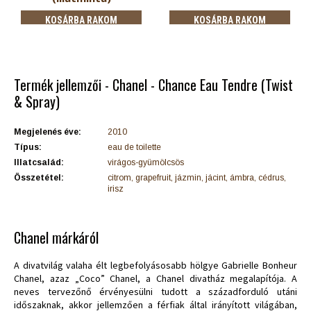
KOSÁRBA RAKOM
KOSÁRBA RAKOM
Termék jellemzői - Chanel - Chance Eau Tendre (Twist
& Spray)
Megjelenés éve:
2010
Típus:
eau de toilette
Illatcsalád:
virágos-gyümölcsös
Összetétel:
citrom, grapefruit, jázmin, jácint, ámbra, cédrus,
irisz
Chanel márkáról
A divatvilág valaha élt legbefolyásosabb hölgye Gabrielle Bonheur
Chanel, azaz „Coco” Chanel, a Chanel divatház megalapítója. A
neves tervezőnő érvényesülni tudott a századforduló utáni
időszaknak, akkor jellemzően a férfiak által irányított világában,