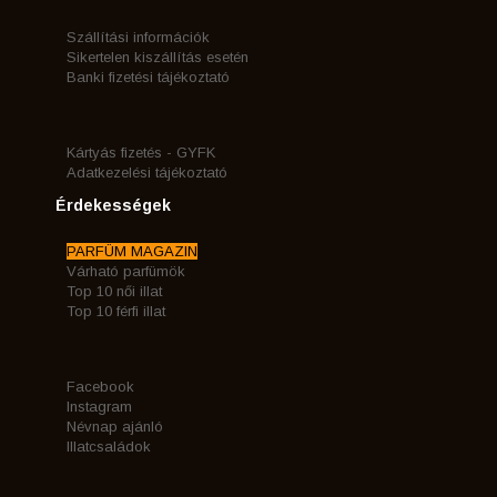
Szállítási információk
Sikertelen kiszállítás esetén
Banki fizetési tájékoztató
Kártyás fizetés - GYFK
Adatkezelési tájékoztató
Érdekességek
PARFÜM MAGAZIN
Várható parfümök
Top 10 női illat
Top 10 férfi illat
Facebook
Instagram
Névnap ajánló
Illatcsaládok