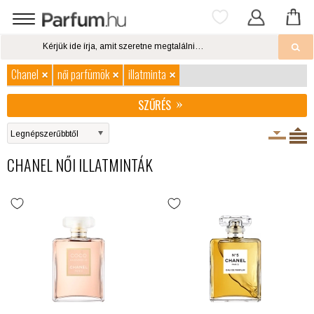
Chanel
női parfümök
illatminta
SZŰRÉS
CHANEL NŐI ILLATMINTÁK