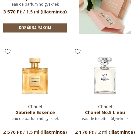
eau de parfum hölgyeknek
3 570 Ft
/ 1.5 ml
(illatminta)
KOSÁRBA RAKOM
Chanel
Chanel
Gabrielle Essence
Chanel No.5 L'eau
eau de parfum hölgyeknek
eau de toilette hölgyeknek
2 570 Ft
/ 1.5 ml
(illatminta)
2 170 Ft
/ 2 ml
(illatminta)