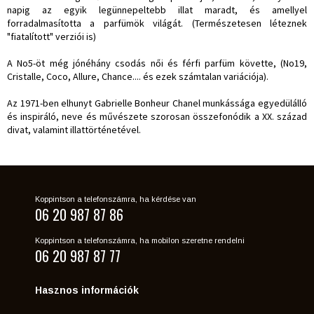
napig az egyik legünnepeltebb illat maradt, és amellyel
forradalmasította a parfümök világát. (Természetesen léteznek
"fiatalított" verziói is)
A No5-öt még jónéhány csodás női és férfi parfüm követte, (No19,
Cristalle, Coco, Allure, Chance.... és ezek számtalan variációja).
Az 1971-ben elhunyt Gabrielle Bonheur Chanel munkássága egyedülálló
és inspiráló, neve és művészete szorosan összefonódik a XX. század
divat, valamint illattörténetével.
Koppintson a telefonszámra, ha kérdése van
06 20 987 87 86
Koppintson a telefonszámra, ha mobilon szeretne rendelni
06 20 987 87 77
Hasznos információk