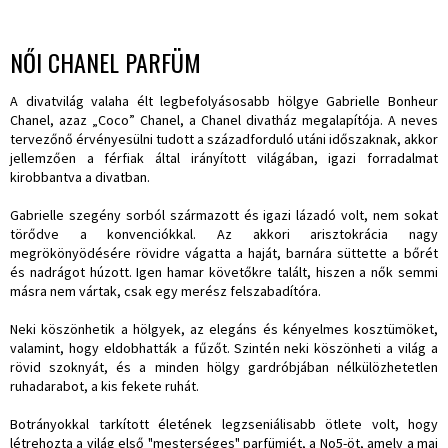
NŐI CHANEL PARFÜM
A divatvilág valaha élt legbefolyásosabb hölgye Gabrielle Bonheur
Chanel, azaz „Coco” Chanel, a Chanel divatház megalapítója. A neves
tervezőnő érvényesülni tudott a századforduló utáni időszaknak, akkor
jellemzően a férfiak által irányított világában, igazi forradalmat
kirobbantva a divatban.
Gabrielle szegény sorból származott és igazi lázadó volt, nem sokat
törődve a konvenciókkal. Az akkori arisztokrácia nagy
megrökönyödésére rövidre vágatta a haját, barnára süttette a bőrét
és nadrágot húzott. Igen hamar követőkre talált, hiszen a nők semmi
másra nem vártak, csak egy merész felszabadítóra.
Neki köszönhetik a hölgyek, az elegáns és kényelmes kosztümöket,
valamint, hogy eldobhatták a fűzőt. Szintén neki köszönheti a világ a
rövid szoknyát, és a minden hölgy gardróbjában nélkülözhetetlen
ruhadarabot, a kis fekete ruhát.
Botrányokkal tarkított életének legzseniálisabb ötlete volt, hogy
létrehozta a világ első "mesterséges" parfümjét, a No5-öt, amely a mai