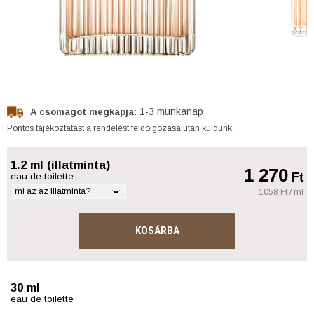
1-3 munkanap
A csomagot megkapja:
Pontos tájékoztatást a rendelést feldolgozása után küldünk.
1.2 ml (illatminta)
1 270
Ft
eau de toilette
mi az az illatminta?
1058 Ft / ml
KOSÁRBA
30 ml
eau de toilette