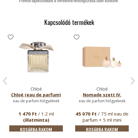
Pontos tájékoztatást a rendelést feldolgozása után küldünk.
Kapcsolódó termékek
Chloé
Chloé
Chloé (eau de parfum)
Nomade szett IV.
eau de parfum hölgyeknek
eau de parfum hölgyeknek
1 470 Ft
/ 1.2 ml
45 070 Ft
/ 75 ml eau de
(illatminta)
parfum + 5 ml mini
parfum…
KOSÁRBA RAKOM
KOSÁRBA RAKOM