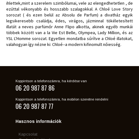
ihlettek,mint a szerelem szimbólumai, vele az elengedhetetlen , de
ezúttal vékonyabb és hosszabb szalagokkal. A Chloé Love Story
sorozat ( és ezen belül az Absolu de Parfum) a divatház egyik
legsikeresebb családja, édes, virágos, jázminnal tökéletesített
illatát a neves parfümőr Anne Flipo alkotta, akinek egyéb munkái
többek között van a la Vie Est Belle, Olympea, Lady Million, és az
YSL L'Homme sorozat. Egyetlen mondatba sűrítve a Chloé illatokat,
valahogyan így nézne ki: Chloé--a modern kifinomult nőiesség.
Koppintson a telefonszámra, ha kérdése van
06 20 987 87 86
Koppintson a telefonszámra, ha mobilon szeretne rendelni
06 20 987 87 77
Hasznos információk
Kapcsolat