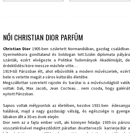
NŐI CHRISTIAN DIOR PARFÜM
Christian Dior
1905-ben született Normandiában, gazdag családban.
Gyermekkora gondtalanul és boldogan telt.Szülei diplomata pályára
szánták, ezért elvégezte a Politikai Tudományok Akadémiáját, de
érdeklődési köre messze másfele vitte…
1919-től Párizsban élt, ahol elbűvölték a modern művészetek, ezért
bele is vetette magát a város kulturális életébe.
Megszállottan szeretett rajzolni és barátai is a művészvilágból valók
voltak: Dali, Max Jacob, Jean Cocteau… nem csoda, hogy galériát
nyitott Párizsban.
Sajnos voltak mélypontok az életében, kezdve 1931-ben édesanyja
halálával, majd a nagy gazdasági válság, és egészsége is gyenge
lábakon állt a 30-es évek elején.
Dior nem az a fajta ember volt, aki könnyen feladja: 1935-ös párizsi
visszatérésével megkezdődött páratlan divattervezői karrierje.Bár a