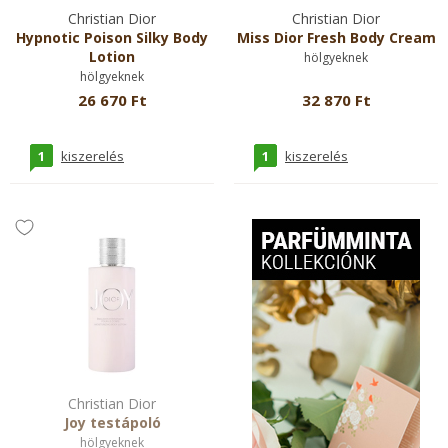
Christian Dior
Christian Dior
Hypnotic Poison Silky Body
Miss Dior Fresh Body Cream
Lotion
hölgyeknek
hölgyeknek
26 670 Ft
32 870 Ft
1
1
kiszerelés
kiszerelés
Christian Dior
Joy testápoló
hölgyeknek