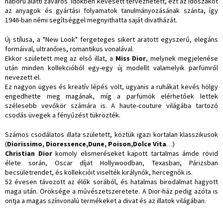
háború alatti zavaros időkben kevesett tervezhetett, ezt az időszakot
az anyagok és gyártási folyamatok tanulmányozásának szánta, így
1946-ban némi segítséggel megnyithatta saját divatházát.
Új stílusa, a "New Look" fergeteges sikert aratott egyszerű, elegáns
formáival, ultranőies, romantikus vonalával.
Ekkor született meg az első illat, a
Miss Dior
, melynek megjelenése
után minden kollekcióból egy-egy új modellt valamelyik parfümről
nevezett el.
Ez nagyon ügyes és kreatív lépés volt, ugyanis a ruhákat kevés hölgy
engedhette meg magának, míg a parfümök elérhetőek lettek
szélesebb vevőkör számára is. A haute-couture világába tartozó
csodás üvegek a fényűzést tükrözték.
Számos csodálatos illata született, köztük igazi kortalan klasszikusok
(
Diorissimo, Dioressence,Dune, Poison,Dolce Vita
…)
Christian Dior
komoly elismeréseket kapott tartalmas ámde rövid
élete során, Oscar díjat Hollywoodban, Texasban, Párizsban
becsületrendet, és kollekcióit viselték királynők, hercegnők is.
52 évesen távozott az élők sorából, és hatalmas birodalmat hagyott
maga után. Öröksége a művészetszeretete. A Dior-ház pedig azóta is
ontja a magas színvonalú termékeket a divat és az illatok világában.