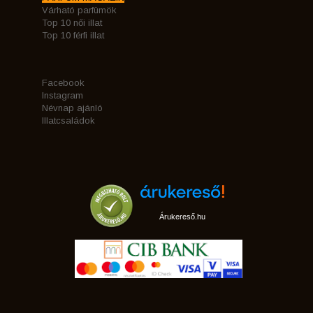
Várható parfümök
Top 10 női illat
Top 10 férfi illat
Facebook
Instagram
Névnap ajánló
Illatcsaládok
Árukereső.hu