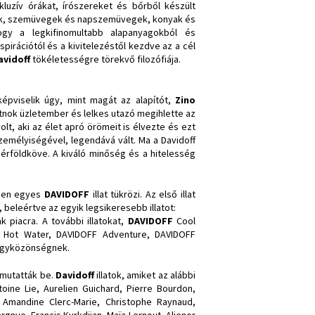
xkluzív órákat, írószereket és bőrből készült
ümök, szemüvegek és napszemüvegek, konyak és
ogy a legkifinomultabb alapanyagokból és
pirációtól és a kivitelezéstől kezdve az a cél
avidoff
tökéletességre törekvő filozófiája.
épviselik úgy, mint magát az alapítót,
Zino
 látnok üzletember és lelkes utazó megihlette az
lt, aki az élet apró örömeit is élvezte és ezt
személyiségével, legendává vált. Ma a Davidoff
mérföldköve. A kiváló minőség és a hitelesség
nden egyes
DAVIDOFF
illat tükrözi. Az első illat
beleértve az egyik legsikeresebb illatot:
k piacra. A további illatokat,
DAVIDOFF
Cool
Hot Water, DAVIDOFF Adventure, DAVIDOFF
agyközönségnek.
 mutatták be.
Davidoff
illatok, amiket az alábbi
oine Lie, Aurelien Guichard, Pierre Bourdon,
 Amandine Clerc-Marie, Christophe Raynaud,