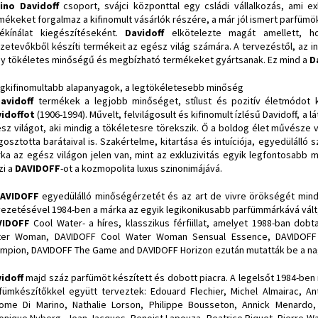
ino Davidoff
csoport, svájci központtal egy csládi vállalkozás, ami e
mékeket forgalmaz a kifinomult vásárlók részére, a már jól ismert parf
ékínálat kiegészítéseként.
Davidoff
elkötelezte magát amellett, h
zetevőkből készíti termékeit az egész világ számára. A tervezéstől, az ins
y tökéletes minőségű és megbízható termékeket gyártsanak. Ez mind a
D
egkifinomultabb alapanyagok, a legtökéletesebb minőség
Davidoff
termékek a legjobb minőséget, stílust és pozitív életmódot k
idoffot
(1906-1994). Művelt, felvilágosult és kifinomult ízlésű Davidoff, a
sz világot, aki mindig a tökéletesre törekszik. Ő a boldog élet művésze vo
osztotta barátaival is. Szakértelme, kitartása és intuíciója, egyedülálló 
ka az egész világon jelen van, mint az exkluzivitás egyik legfontosabb 
zi a
DAVIDOFF
-ot a kozmopolita luxus szinonimájává.
AVIDOFF
egyedülálló minőségérzetét és az art de vivre örökségét mi
ezetésével 1984-ben a márka az egyik legikonikusabb parfümmárkává vált, 
VIDOFF
Cool Water- a híres, klasszikus férfiillat, amelyet 1988-ban dobta
er Woman, DAVIDOFF Cool Water Woman Sensual Essence, DAVIDOFF 
mpion, DAVIDOFF The Game and DAVIDOFF Horizon ezután mutatták be a n
idoff
majd száz parfümöt készített és dobott piacra. A legelsőt 1984-ben
fümkészítőkkel együtt terveztek: Edouard Flechier, Michel Almairac, Ant
ome Di Marino, Nathalie Lorson, Philippe Bousseton, Annick Menardo,