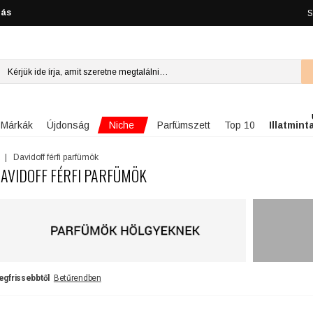
lás
S
Niche
Márkák
Újdonság
Parfümszett
Top 10
Illatmint
Davidoff férfi parfümök
AVIDOFF FÉRFI PARFÜMÖK
egfrissebbtől
Betűrendben