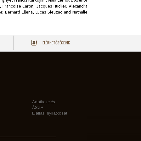
gnye, Francis Kurkdjian, Maïa Lernout, Alienor
i, Francoise Caron, Jacques Huclier, Alexandra
r, Bernard Ellena, Lucas Sieuzac and Nathalie
ELÉRHETŐSÉGEINK
Adatkezelés
ÁSZF
Elállási nyilatkozat