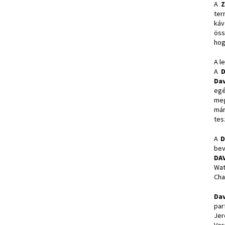
A
Z
ter
káv
öss
hog
A l
A
Dav
egé
meg
már
tes
A
D
bev
DA
Wat
Cha
Dav
par
Jer