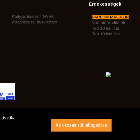
Érdekességek
Kártyás fizetés - GYFK
PARFÜM MAGAZIN
Adatkezelési tájékoztató
Várható parfümök
Top 10 női illat
Top 10 férfi illat
tisztika
Az összes süti elfogadása
INK AZ ÖN CÍMÉRE!