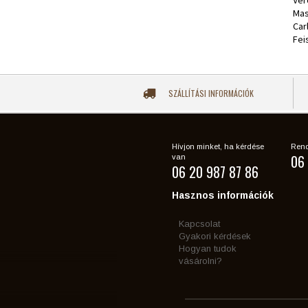
Ver
Mas
Car
Fei
SZÁLLÍTÁSI INFORMÁCIÓK
Hívjon minket, ha kérdése
Rend
06 
van
06 20 987 87 86
Hasznos információk
Kapcsolat
Gyakori kérdések
Hogyan tudok
vásárolni?