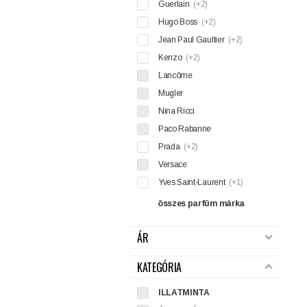
Guerlain
(+2)
Hugo Boss
(+2)
Jean Paul Gaultier
(+2)
Kenzo
(+2)
Lancôme
Mugler
Nina Ricci
Paco Rabanne
Prada
(+2)
Versace
Yves Saint-Laurent
(+1)
összes parfüm márka
ÁR
KATEGÓRIA
ILLATMINTA