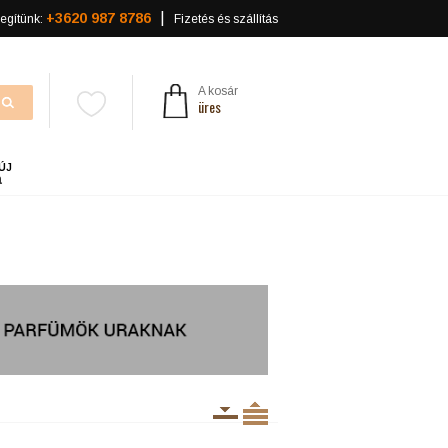
+3620 987 8786
egítünk:
Fizetés és szállítás
A kosár
üres
ÚJ
a