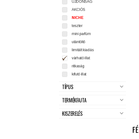
ÚJDONSÁG
AKCIÓS
NICHE
teszter
mini parfüm
utántöltő
limitált kiadás
várható illat
ritkaság
kifutó illat
TÍPUS
TERMÉKFAJTA
KISZERELÉS
FÉ