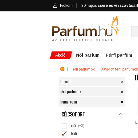
Fiókom
30 napos
csere és visszavásár
Akció
Női parfüm
Férfi parfüm
Férfi parfümök
Davidoff férfi parfümök
D
×
Davidoff
×
férfi parfümök
×
hamarosan
SZŰRÉS
CÉLCSOPORT
L
női
(+3)
férfi