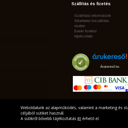
Szállítás és fizetés
Szállítási információk
Sikertelen kiszállítás
esetén
Banki fizetési
tájékoztató
Árukereső.hu
Weboldalunk az alapműködés, valamint a marketing és sta
céljából sütiket használ.
A sütikről bővebb tájékoztatás
itt
érhető el.
A LEGJOBB AJÁNLATA