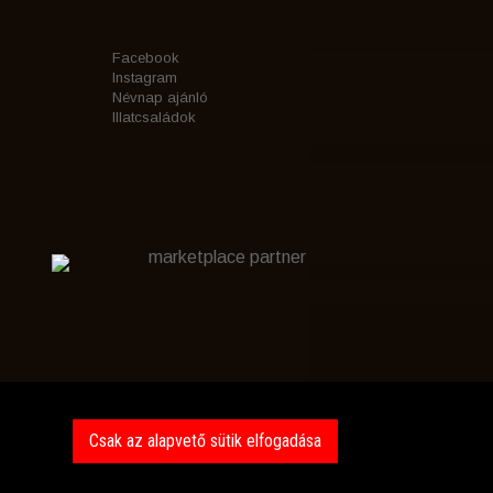
Facebook
Instagram
Névnap ajánló
Illatcsaládok
marketplace partner
Csak az alapvető sütik elfogadása