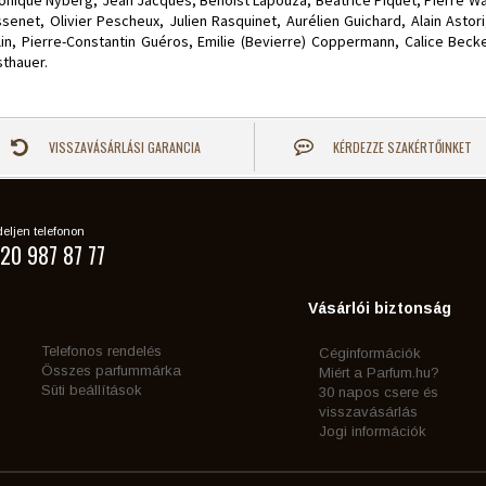
onique Nyberg, Jean Jacques, Benoist Lapouza, Beatrice Piquet, Pierre War
senet, Olivier Pescheux, Julien Rasquinet, Aurélien Guichard, Alain Astor
lin, Pierre-Constantin Guéros, Emilie (Bevierre) Coppermann, Calice Becke
sthauer.
VISSZAVÁSÁRLÁSI GARANCIA
KÉRDEZZE SZAKÉRTŐINKET
eljen telefonon
20 987 87 77
Vásárlói biztonság
Telefonos rendelés
Céginformációk
Összes parfummárka
Miért a Parfum.hu?
Süti beállítások
30 napos csere és
visszavásárlás
Jogi információk