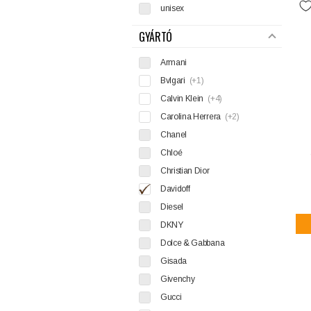
unisex
GYÁRTÓ
Armani
Bvlgari
(+1)
Calvin Klein
(+4)
Carolina Herrera
(+2)
Chanel
Chloé
Christian Dior
Davidoff
Diesel
DKNY
Dolce & Gabbana
Gisada
Givenchy
Gucci