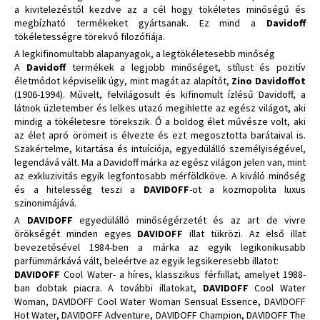
a kivitelezéstől kezdve az a cél hogy tökéletes minőségű és
megbízható termékeket gyártsanak. Ez mind a
Davidoff
tökéletességre törekvő filozófiája.
A legkifinomultabb alapanyagok, a legtökéletesebb minőség
A
Davidoff
termékek a legjobb minőséget, stílust és pozitív
életmódot képviselik úgy, mint magát az alapítót,
Zino Davidoffot
(1906-1994). Művelt, felvilágosult és kifinomult ízlésű Davidoff, a
látnok üzletember és lelkes utazó megihlette az egész világot, aki
mindig a tökéletesre törekszik. Ő a boldog élet művésze volt, aki
az élet apró örömeit is élvezte és ezt megosztotta barátaival is.
Szakértelme, kitartása és intuíciója, egyedülálló személyiségével,
legendává vált. Ma a Davidoff márka az egész világon jelen van, mint
az exkluzivitás egyik legfontosabb mérföldköve. A kiváló minőség
és a hitelesség teszi a
DAVIDOFF
-ot a kozmopolita luxus
szinonimájává.
A
DAVIDOFF
egyedülálló minőségérzetét és az art de vivre
örökségét minden egyes
DAVIDOFF
illat tükrözi. Az első illat
bevezetésével 1984-ben a márka az egyik legikonikusabb
parfümmárkává vált, beleértve az egyik legsikeresebb illatot:
DAVIDOFF
Cool Water- a híres, klasszikus férfiillat, amelyet 1988-
ban dobtak piacra. A további illatokat,
DAVIDOFF
Cool Water
Woman, DAVIDOFF Cool Water Woman Sensual Essence, DAVIDOFF
Hot Water, DAVIDOFF Adventure, DAVIDOFF Champion, DAVIDOFF The