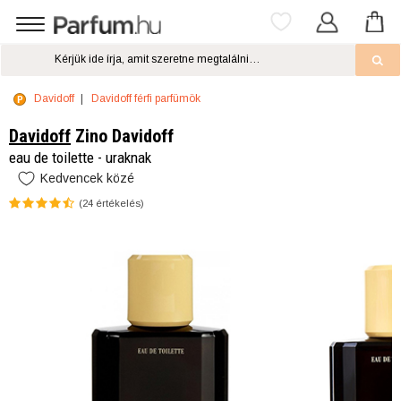
Davidoff
Davidoff férfi parfümök
Davidoff
Zino Davidoff
eau de toilette - uraknak
Kedvencek közé
(
24
értékelés)