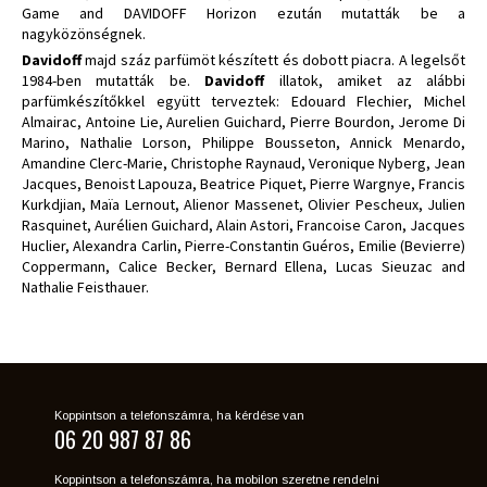
Game and DAVIDOFF Horizon ezután mutatták be a
nagyközönségnek.
Davidoff
majd száz parfümöt készített és dobott piacra. A legelsőt
1984-ben mutatták be.
Davidoff
illatok, amiket az alábbi
parfümkészítőkkel együtt terveztek: Edouard Flechier, Michel
Almairac, Antoine Lie, Aurelien Guichard, Pierre Bourdon, Jerome Di
Marino, Nathalie Lorson, Philippe Bousseton, Annick Menardo,
Amandine Clerc-Marie, Christophe Raynaud, Veronique Nyberg, Jean
Jacques, Benoist Lapouza, Beatrice Piquet, Pierre Wargnye, Francis
Kurkdjian, Maïa Lernout, Alienor Massenet, Olivier Pescheux, Julien
Rasquinet, Aurélien Guichard, Alain Astori, Francoise Caron, Jacques
Huclier, Alexandra Carlin, Pierre-Constantin Guéros, Emilie (Bevierre)
Coppermann, Calice Becker, Bernard Ellena, Lucas Sieuzac and
Nathalie Feisthauer.
Koppintson a telefonszámra, ha kérdése van
06 20 987 87 86
Koppintson a telefonszámra, ha mobilon szeretne rendelni