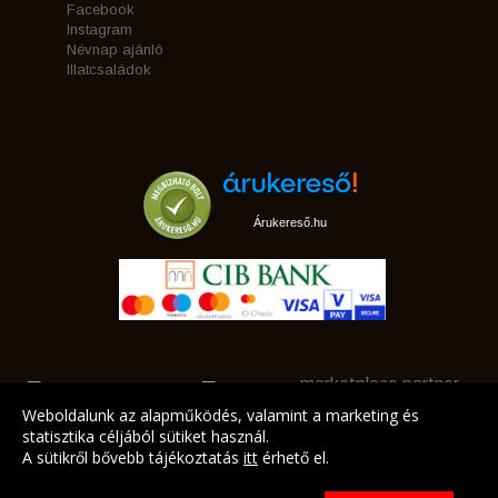
Facebook
Instagram
Névnap ajánló
Illatcsaládok
Árukereső.hu
marketplace partner
Weboldalunk az alapműködés, valamint a marketing és
statisztika céljából sütiket használ.
A sütikről bővebb tájékoztatás
itt
érhető el.
A LEGJOBB AJÁNLATAINK AZ ÖN CÍMÉRE!