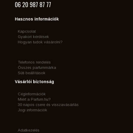
06 20 987 87 77
Hasznos információk
Kapcsolat
Gyakori kérdések
Hogyan tudok vásárolni?
Telefonos rendelés
Összes parfummárka
Süti beállítások
Vásárlói biztonság
Céginformációk
Miért a Parfum.hu?
30 napos csere és visszavásárlás
Jogi információk
Adatkezelés