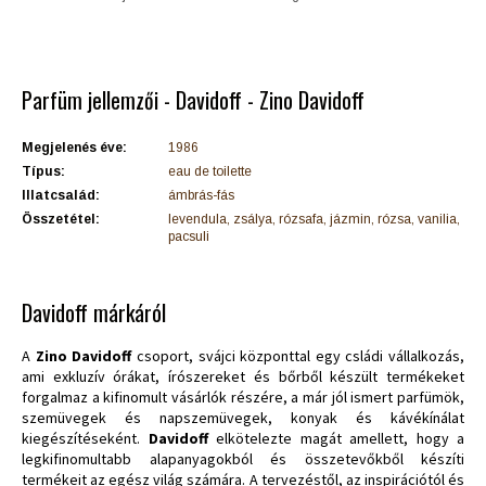
Parfüm jellemzői - Davidoff - Zino Davidoff
Megjelenés éve:
1986
Típus:
eau de toilette
Illatcsalád:
ámbrás-fás
Összetétel:
levendula, zsálya, rózsafa, jázmin, rózsa, vanilia,
pacsuli
Davidoff márkáról
A
Zino Davidoff
csoport, svájci központtal egy csládi vállalkozás,
ami exkluzív órákat, írószereket és bőrből készült termékeket
forgalmaz a kifinomult vásárlók részére, a már jól ismert parfümök,
szemüvegek és napszemüvegek, konyak és kávékínálat
kiegészítéseként.
Davidoff
elkötelezte magát amellett, hogy a
legkifinomultabb alapanyagokból és összetevőkből készíti
termékeit az egész világ számára. A tervezéstől, az inspirációtól és