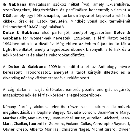
& Gabbana
(hivatalosan szóköz nélkül írva), amely luxusruhákra,
szemüvegekre, kiegészítőkre és parfümökre koncentrál; valamint a
D&G
, amely egy hétköznapibb, kortárs irányzatot képvisel a ruházati
cikkek, órák és illatok területén. Mindkét vonal sok termékénél
felismerhető "
D&G
" logó található.
Dolce & Gabbana
első parfümjét, amelyet egyszerűen
Dolce &
Gabbana
for Women-nek neveztek, 1992-ben, a férfi illatot pedig
1994-ben adta ki a divatház. Még ebben az évben útjára indították a
Light Blue illatot, amely a legnépszerűbbnek bizonyult a férfiak és a
nők körében is és eladási rekordokat döntött.
A
Dolce & Gabbana
2009-ben indította el az Anthology névre
keresztelt illat-sorozatot, amelyet a tarot kártyák ihlettek és a
divatvilág néhány közismert arcával reklámozott.
A cég illatai a saját értéküket ismerő, pozitív energiát sugárzó,
magabiztos nők és férfiak körében a legnépszerűbbek.
Néhány "orr" , akiknek jelentős része van a sikeres illatművek
megálmodásában: Daphne Bugey, Nathalie Lorson, Jean-Pierre Mary,
Martine Pallix, Max Gavarry, Jean-Michel Duriez, Aurelien Guichard, Jean-
Marc, Chaillan, Laurent Le Guernec, Violaine Collas, Christophe Raynaud,
Olivier Cresp, Alberto Morillas, Christine Nagel, Michel Girard, Olivier