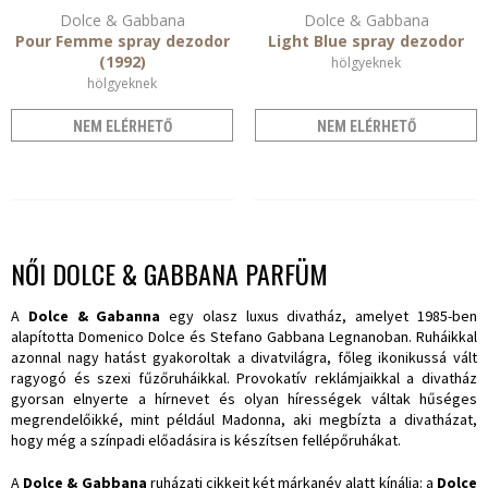
Dolce & Gabbana
Dolce & Gabbana
Pour Femme spray dezodor
Light Blue spray dezodor
(1992)
hölgyeknek
hölgyeknek
NEM ELÉRHETŐ
NEM ELÉRHETŐ
NŐI DOLCE & GABBANA PARFÜM
A
Dolce & Gabanna
egy olasz luxus divatház, amelyet 1985-ben
alapította Domenico Dolce és Stefano Gabbana Legnanoban. Ruháikkal
azonnal nagy hatást gyakoroltak a divatvilágra, főleg ikonikussá vált
ragyogó és szexi fűzőruháikkal. Provokatív reklámjaikkal a divatház
gyorsan elnyerte a hírnevet és olyan hírességek váltak hűséges
megrendelőikké, mint például Madonna, aki megbízta a divatházat,
hogy még a színpadi előadásira is készítsen fellépőruhákat.
A
Dolce & Gabbana
ruházati cikkeit két márkanév alatt kínálja: a
Dolce