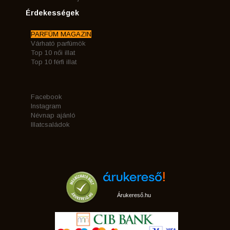
Érdekességek
PARFÜM MAGAZIN
Várható parfümök
Top 10 női illat
Top 10 férfi illat
Facebook
Instagram
Névnap ajánló
Illatcsaládok
Árukereső.hu