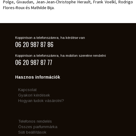
Polge, Givaudan, Jean-Jean-Christophe Herault, Frank Voelkl, Rodrigo
Flores-Roux és Mathilde Bija.
Koppintson a telefonszámra, ha kérdése van
06 20 987 87 86
Koppintson a telefonszámra, ha mobilon szeretne rendelni
06 20 987 87 77
Hasznos információk
Kapcsolat
Gyakori kérdések
Hogyan tudok vásárolni?
Telefonos rendelés
Összes parfummárka
Süti beállítások