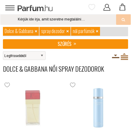
Dolce & Gabbana
spray dezodor
női parfümök
SZŰRÉS
DOLCE & GABBANA NŐI SPRAY DEZODOROK