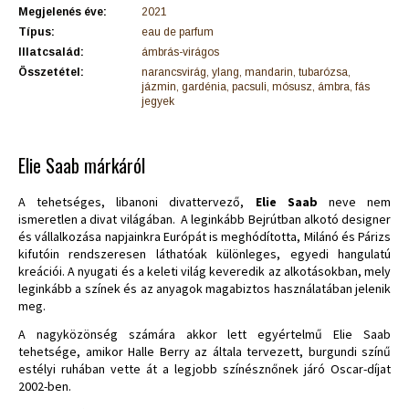
Megjelenés éve:
2021
Típus:
eau de parfum
Illatcsalád:
ámbrás-virágos
Összetétel:
narancsvirág, ylang, mandarin, tubarózsa,
jázmin, gardénia, pacsuli, mósusz, ámbra, fás
jegyek
Elie Saab márkáról
A tehetséges, libanoni divattervező,
Elie Saab
neve nem
ismeretlen a divat világában. A leginkább Bejrútban alkotó designer
és vállalkozása napjainkra Európát is meghódította, Milánó és Párizs
kifutóin rendszeresen láthatóak különleges, egyedi hangulatú
kreációi. A nyugati és a keleti világ keveredik az alkotásokban, mely
leginkább a színek és az anyagok magabiztos használatában jelenik
meg.
A nagyközönség számára akkor lett egyértelmű Elie Saab
tehetsége, amikor Halle Berry az általa tervezett, burgundi színű
estélyi ruhában vette át a legjobb színésznőnek járó Oscar-díjat
2002-ben.