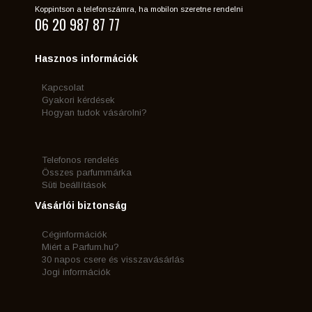
Koppintson a telefonszámra, ha mobilon szeretne rendelni
06 20 987 87 77
Hasznos információk
Kapcsolat
Gyakori kérdések
Hogyan tudok vásárolni?
Telefonos rendelés
Összes parfummárka
Süti beállítások
Vásárlói biztonság
Céginformációk
Miért a Parfum.hu?
30 napos csere és visszavásárlás
Jogi információk