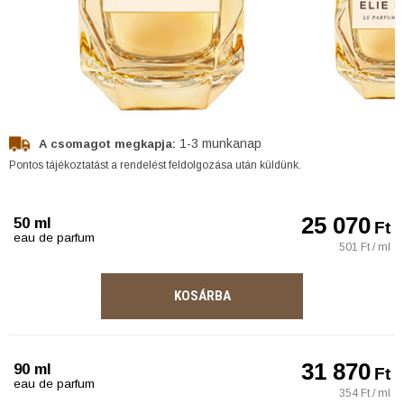
1-3 munkanap
A csomagot megkapja:
Pontos tájékoztatást a rendelést feldolgozása után küldünk.
25 070
50 ml
Ft
eau de parfum
501 Ft / ml
KOSÁRBA
31 870
90 ml
Ft
eau de parfum
354 Ft / ml