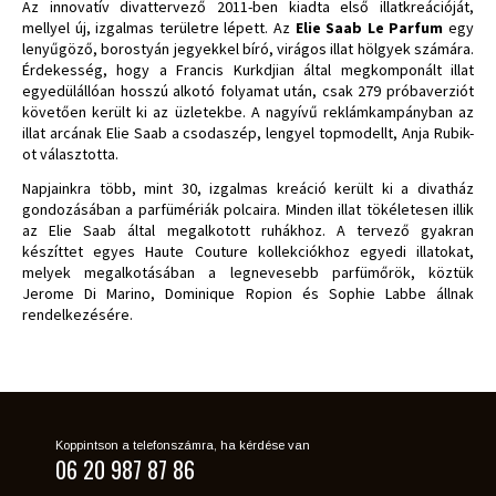
Az innovatív divattervező 2011-ben kiadta első illatkreációját,
mellyel új, izgalmas területre lépett. Az
Elie Saab Le Parfum
egy
lenyűgöző, borostyán jegyekkel bíró, virágos illat hölgyek számára.
Érdekesség, hogy a Francis Kurkdjian által megkomponált illat
egyedülállóan hosszú alkotó folyamat után, csak 279 próbaverziót
követően került ki az üzletekbe. A nagyívű reklámkampányban az
illat arcának Elie Saab a csodaszép, lengyel topmodellt, Anja Rubik-
ot választotta.
Napjainkra több, mint 30, izgalmas kreáció került ki a divatház
gondozásában a parfümériák polcaira. Minden illat tökéletesen illik
az Elie Saab által megalkotott ruhákhoz. A tervező gyakran
készíttet egyes Haute Couture kollekciókhoz egyedi illatokat,
melyek megalkotásában a legnevesebb parfümőrök, köztük
Jerome Di Marino, Dominique Ropion és Sophie Labbe állnak
rendelkezésére.
Koppintson a telefonszámra, ha kérdése van
06 20 987 87 86