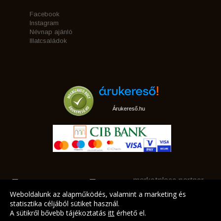
Facebook
Instagram
Névnap ajánló
Illatcsaládok
Árukereső.hu
marketplace partner
Weboldalunk az alapműködés, valamint a marketing és
statisztika céljából sütiket használ.
A sütikről bővebb tájékoztatás
itt
érhető el.