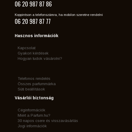
06 20 987 87 86
Koppintson a telefonszámra, ha mobilon szeretne rendelni
06 20 987 87 77
Hasznos információk
Kapcsolat
Gyakori kérdések
Hogyan tudok vásárolni?
Telefonos rendelés
Összes parfummárka
Süti beállítások
Vásárlói biztonság
Céginformációk
Miért a Parfum.hu?
30 napos csere és visszavásárlás
Jogi információk