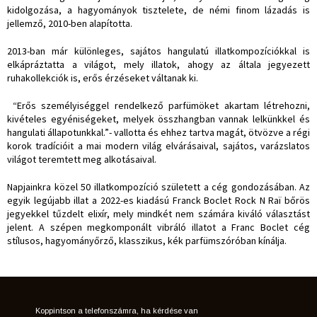
kidolgozása, a hagyományok tisztelete, de némi finom lázadás is
jellemző, 2010-ben alapította.
2013-ban már különleges, sajátos hangulatú illatkompozíciókkal is
elkápráztatta a világot, mely illatok, ahogy az általa jegyezett
ruhakollekciók is, erős érzéseket váltanak ki.
“Erős személyiséggel rendelkező parfümöket akartam létrehozni,
kivételes egyéniségeket, melyek összhangban vannak lelkünkkel és
hangulati állapotunkkal.”- vallotta és ehhez tartva magát, ötvözve a régi
korok tradícióit a mai modern világ elvárásaival, sajátos, varázslatos
világot teremtett meg alkotásaival.
Napjainkra közel 50 illatkompozíció született a cég gondozásában. Az
egyik legújabb illat a 2022-es kiadású Franck Boclet Rock N Raï bőrös
jegyekkel tűzdelt elixír, mely mindkét nem számára kiváló választást
jelent. A szépen megkomponált vibráló illatot a Franc Boclet cég
stílusos, hagyományőrző, klasszikus, kék parfümszóróban kínálja.
Koppintson a telefonszámra, ha kérdése van