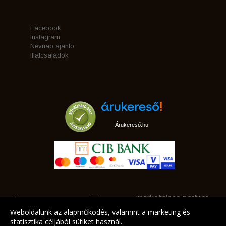
Facebook
Instagram
Névnap ajánló
Illatcsaládok
Árukereső.hu
marketplace partner
Weboldalunk az alapműködés, valamint a marketing és
statisztika céljából sütiket használ.