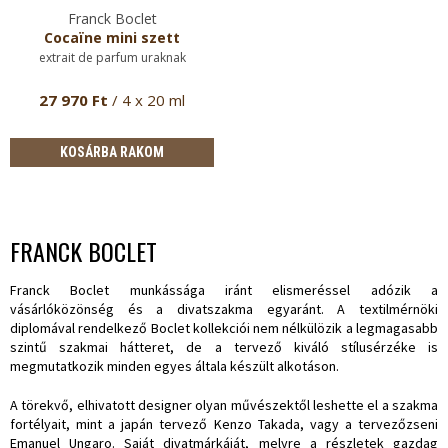
Franck Boclet
Cocaïne mini szett
extrait de parfum uraknak
27 970 Ft
/ 4 x 20 ml
KOSÁRBA RAKOM
FRANCK BOCLET
Franck Boclet munkássága iránt elismeréssel adózik a
vásárlóközönség és a divatszakma egyaránt. A textilmérnöki
diplomával rendelkező Boclet kollekciói nem nélkülözik a legmagasabb
szintű szakmai hátteret, de a tervező kiváló stílusérzéke is
megmutatkozik minden egyes általa készült alkotáson.
A törekvő, elhivatott designer olyan művészektől leshette el a szakma
fortélyait, mint a japán tervező Kenzo Takada, vagy a tervezőzseni
Emanuel Ungaro. Saját divatmárkáját, melyre a részletek gazdag