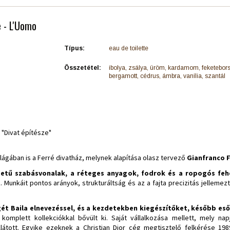
e - L'Uomo
Típus:
eau de toilette
Összetétel:
ibolya, zsálya, üröm, kardamom, feketebor
bergamott, cédrus, ámbra, vanília, szantál
a "Divat építésze"
lágában is a Ferré divatház, melynek alapítása olasz tervező
Gianfranco 
ezetű szabásvonalak, a réteges anyagok, fodrok és a ropogós feh
t
. Munkáit pontos arányok, strukturáltság és az a fajta precizitás jelleme
gét Baila elnevezéssel, és a kezdetekben kiegészítőket, később e
omplett kollekciókkal bővült ki. Saját vállalkozása mellett, mely nap
llátott. Egyike ezeknek a Christian Dior cég megtisztelő felkérése 1989