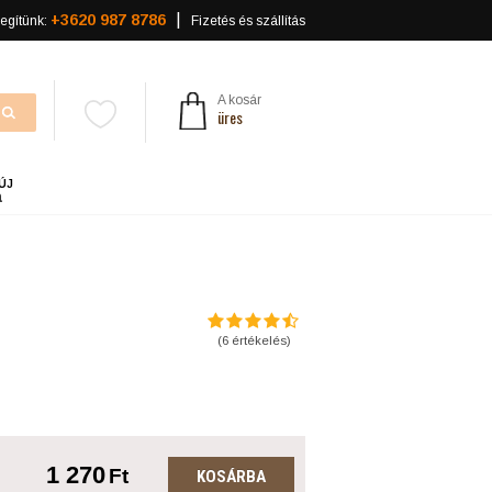
+3620 987 8786
egítünk:
Fizetés és szállítás
A kosár
üres
ÚJ
a
(
6
értékelés)
1 270
Ft
KOSÁRBA