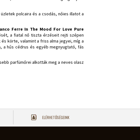
zletek polcaira és a csodás, nőies illatot a
anco Ferre In The Mood For Love Pure
t, a fiatal nő tiszta érzéseit rejti szépen
s körte, valamint a friss alma jegyei, míg a
sma, a hűs cédrus és egyéb megnyugtató, fás
íresebb parfümőrei alkották meg a neves olasz
ELÉRHETŐSÉGEINK