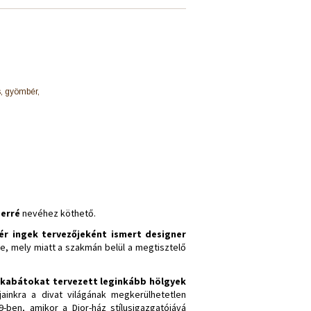
s, gyömbér,
Ferré
nevéhez köthető.
ér ingek tervezőjeként ismert designer
zte, mely miatt a szakmán belül a megtisztelő
sőkabátokat tervezett leginkább hölgyek
jainkra a divat világának megkerülhetetlen
-ben, amikor a Dior-ház stílusigazgatójává