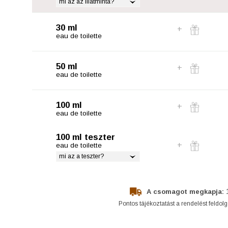
mi az az illatminta?
30 ml
eau de toilette
50 ml
eau de toilette
100 ml
eau de toilette
100 ml teszter
eau de toilette
mi az a teszter?
A csomagot megkapja:
Pontos tájékoztatást a rendelést feldol