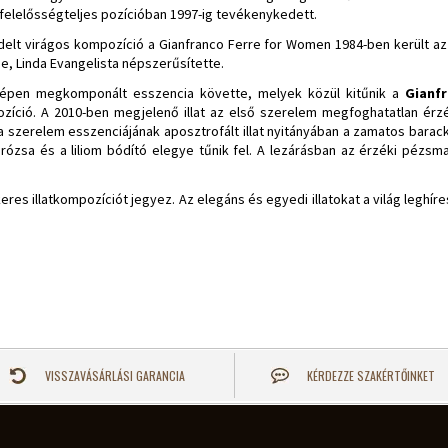
felelősségteljes pozícióban 1997-ig tevékenykedett.
zdelt virágos kompozíció a Gianfranco Ferre for Women 1984-ben került az ü
e, Linda Evangelista népszerűsítette.
szépen megkomponált esszencia követte, melyek közül kitűnik a
Gianfr
ció. A 2010-ben megjelenő illat az első szerelem megfoghatatlan érzésé
zerelem esszenciájának aposztrofált illat nyitányában a zamatos barack é
 rózsa és a liliom bódító elegye tűnik fel. A lezárásban az érzéki péz
keres illatkompozíciót jegyez. Az elegáns és egyedi illatokat a világ legh
VISSZAVÁSÁRLÁSI GARANCIA
KÉRDEZZE SZAKÉRTŐINKET