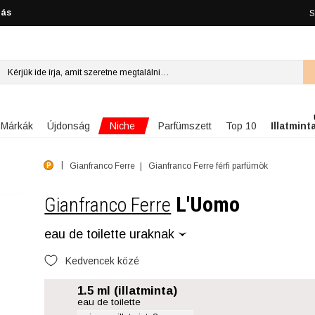
lás
S
Niche
Márkák
Újdonság
Parfümszett
Top 10
Illatmint
Gianfranco Ferre
Gianfranco Ferre férfi parfümök
L'Uomo
Gianfranco Ferre
eau de toilette uraknak
Kedvencek közé
1.5 ml (illatminta)
eau de toilette