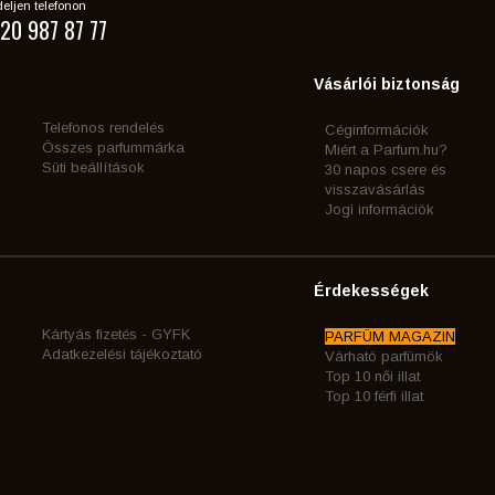
eljen telefonon
20 987 87 77
Vásárlói biztonság
Telefonos rendelés
Céginformációk
Összes parfummárka
Miért a Parfum.hu?
Süti beállítások
30 napos csere és
visszavásárlás
Jogi információk
Érdekességek
Kártyás fizetés - GYFK
PARFÜM MAGAZIN
Adatkezelési tájékoztató
Várható parfümök
Top 10 női illat
Top 10 férfi illat