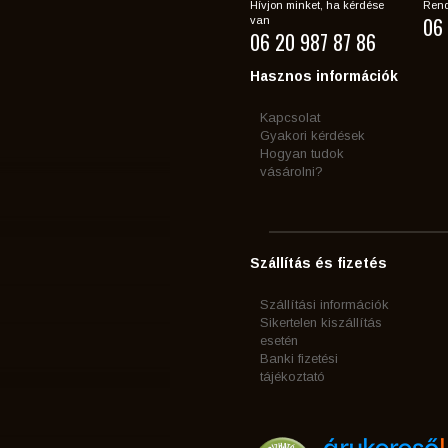
Hívjon minket, ha kérdése
Rend
06 
van
06 20 987 87 86
Hasznos információk
Kapcsolat
Gyakori kérdések
Hogyan tudok
vásárolni?
Szállítás és fizetés
Szállítási információk
Sikertelen kiszállítás
esetén
Banki fizetési
tájékoztató