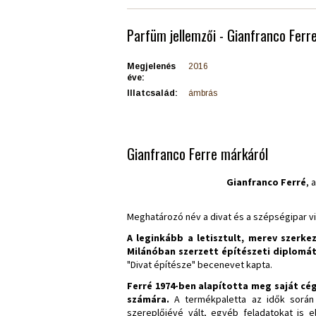
Parfüm jellemzői - Gianfranco Ferr
Megjelenés
2016
éve:
Illatcsalád:
ámbrás
Gianfranco Ferre márkáról
Gianfranco Ferré
, 
Meghatározó név a divat és a szépségipar vi
A leginkább a letisztult, merev szerk
Milánóban szerzett építészeti diplomá
"Divat építésze" becenevet kapta.
Ferré 1974-ben alapította meg saját cé
számára.
A termékpaletta az idők során k
szereplőjévé vált, egyéb feladatokat is e