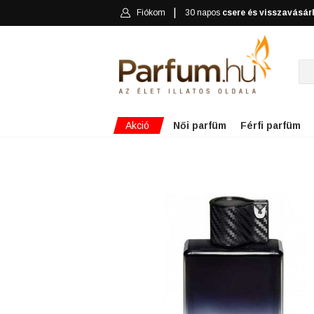
Fiókom
30 napos
csere és visszavásár
Akció
Női parfüm
Férfi parfüm