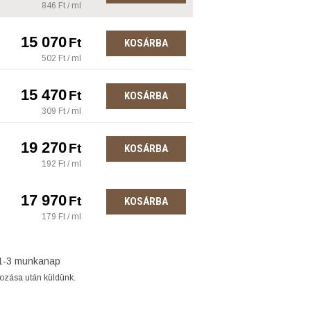
846 Ft / ml
15 070
Ft
KOSÁRBA
502 Ft / ml
15 470
Ft
KOSÁRBA
309 Ft / ml
19 270
Ft
KOSÁRBA
192 Ft / ml
17 970
Ft
KOSÁRBA
179 Ft / ml
1-3 munkanap
gozása után küldünk.