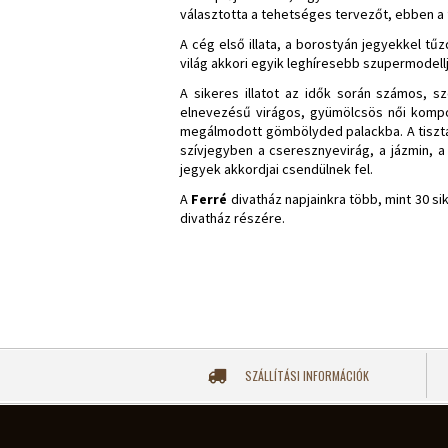
választotta a tehetséges tervezőt, ebben a 
A cég első illata, a borostyán jegyekkel tű
világ akkori egyik leghíresebb szupermodellj
A sikeres illatot az idők során számos, 
elnevezésű virágos, gyümölcsös női kompozí
megálmodott gömbölyded palackba. A tiszta s
szívjegyben a cseresznyevirág, a jázmin, a
jegyek akkordjai csendülnek fel.
A
Ferré
divatház napjainkra több, mint 30 si
divatház részére.
SZÁLLÍTÁSI INFORMÁCIÓK