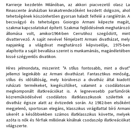
Karrierje kezdetén Milánóban, az akkori piacvezető olasz La
Rinascente áruházban kirakatrendezőként kezdett dolgozni, ahol
tehetségének köszönhetően gyorsan haladt felfelé a ranglétrán. A
becsvágyó és tehetséges Goiorgio Armani képezte magát,
szakmai kapcsolatokat épített. Szakmai fejlődésének meghatározó
állomása volt, amikor1964-ben Cerrutihoz szegődött, mint
divattervező. A saját nevével fémjelzett Armani divatházat, mely
napjainkig a világdivat meghatározó képviselője, 1975-ben
alapította a saját bevallása szerint is munkamániás, magánéletében
kissé szégyenlős divatikon.
Híres jelmondata, miszerint: "A stílus fontosabb, mint a divat"
jellemzi leginkább az Armani divatházat. Fantasztikus minőség,
stílus és időtállóság, mely körülveszi a divatház által kiadott
ruházati termékeket, kiegészítőket, valamint a csodálatosan
megkomponált illatkreációkat is. A legnevesebb parfümőrök
közreműködésével csodálatos illatklasszikusok születtek a
divatház égisze alatt az évtizedek során. Az 1982-ben elsőként
megjelenő, sportosan elegáns, klasszikus virágillattal bíró Armani
sikerét a későbbiekben számos illatklasszikus követte, melyek
azóta is nők és férfiak millióinak kínálnak csodaszép illatkreációkat
világszerte.