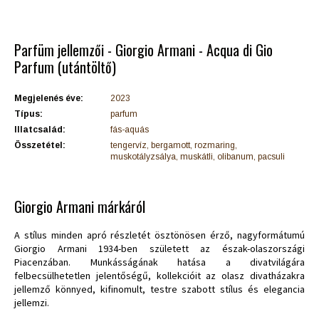
Parfüm jellemzői - Giorgio Armani - Acqua di Gio
Parfum (utántöltő)
Megjelenés éve:
2023
Típus:
parfum
Illatcsalád:
fás-aquás
Összetétel:
tengervíz, bergamott, rozmaring,
muskotályzsálya, muskátli, olibanum, pacsuli
Giorgio Armani márkáról
A stílus minden apró részletét ösztönösen érző, nagyformátumú
Giorgio Armani 1934-ben született az észak-olaszországi
Piacenzában. Munkásságának hatása a divatvilágára
felbecsülhetetlen jelentőségű, kollekcióit az olasz divatházakra
jellemző könnyed, kifinomult, testre szabott stílus és elegancia
jellemzi.