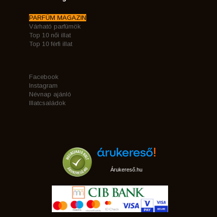
PARFÜM MAGAZIN
Várható parfümök
Top 10 női illat
Top 10 férfi illat
Facebook
Instagram
Névnap ajánló
Illatcsaládok
Árukereső.hu