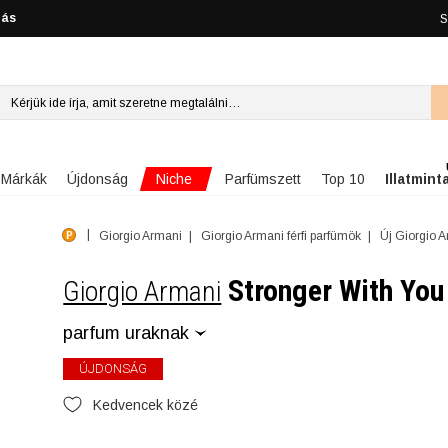
lás
S
Niche
Márkák
Újdonság
Parfümszett
Top 10
Illatmint
Giorgio Armani
Giorgio Armani férfi parfümök
Új Giorgio A
Stronger With Yo
Giorgio Armani
parfum uraknak
ÚJDONSÁG
Kedvencek közé