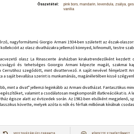
Összetétel:
pink bors, mandarin, levendula, zsálya, ge
vanília
 érző, nagyformátumú Giorgio Armani 1934-ben született az észak-olaszo
kollekcióit az olasz divatházakra jellemző könnyed, kifinomult, testre szabo
piacvezető olasz La Rinascente áruházban kirakatrendezőként kezdett
becsvágyó és tehetséges Goiorgio Armani képezte magát, szakmai kap
Cerrutihoz szegődött, mint divattervező. A saját nevével fémjelzett Arma
a a saját bevallása szerint is munkamániás, magánéletében kissé szégyenl
abb, mint a divat" jellemzi leginkább az Armani divatházat. Fantasztikus min
, kiegészítőket, valamint a csodálatosan megkomponált illatkreációkat is
atház égisze alatt az évtizedek során. Az 1982-ben elsőként megjelenő, spo
asszikus követte, melyek azóta is nők és férfiak millióinak kínálnak csodas
VISSZAVÁSÁRLÁSI GARANCIA
KÉRDEZZE SZAKÉRTŐINKET