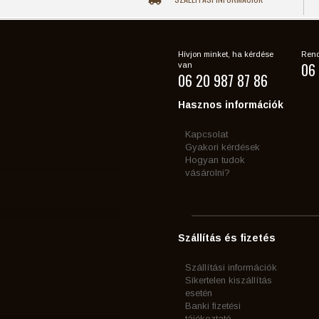
Hívjon minket, ha kérdése
Rend
06 
van
06 20 987 87 86
Hasznos információk
Kapcsolat
Gyakori kérdések
Hogyan tudok
vásárolni?
Szállítás és fizetés
Szállítási információk
Sikertelen kiszállítás
esetén
Banki fizetési
tájékoztató