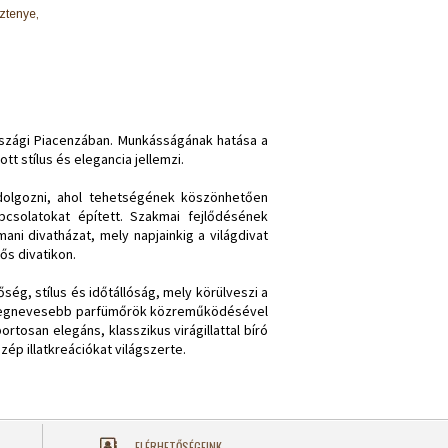
sztenye,
rszági Piacenzában. Munkásságának hatása a
tt stílus és elegancia jellemzi.
 dolgozni, ahol tehetségének köszönhetően
csolatokat épített. Szakmai fejlődésének
ni divatházat, mely napjainkig a világdivat
ős divatikon.
őség, stílus és időtállóság, mely körülveszi a
. A legnevesebb parfümőrök közreműködésével
rtosan elegáns, klasszikus virágillattal bíró
zép illatkreációkat világszerte.
ELÉRHETŐSÉGEINK