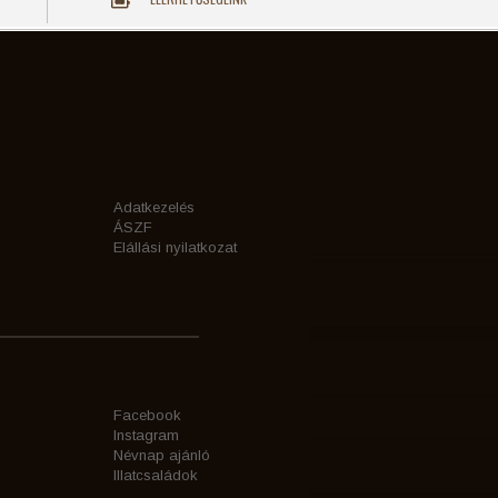
Adatkezelés
ÁSZF
Elállási nyilatkozat
Facebook
Instagram
Névnap ajánló
Illatcsaládok