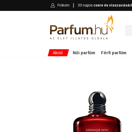
Fiókom
30 napos
csere és visszavásár
Akció
Női parfüm
Férfi parfüm