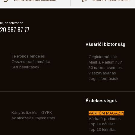
eljen telefonon
20 987 87 77
Vásárlói biztonság
Telefonos rendelés
Céginformációk
Összes parfummárka
Miért a Parfum.hu?
Süti beállítások
30 napos csere és
visszavásárlás
Jogi információk
Érdekességek
Kártyás fizetés - GYFK
PARFÜM MAGAZIN
Adatkezelési tájékoztató
Várható parfümök
Top 10 női illat
Top 10 férfi illat