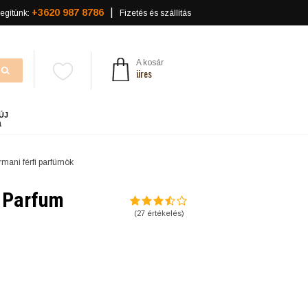
+3620 987 8786
egítünk:
Fizetés és szállítás
A kosár
üres
ÚJ
a
rmani férfi parfümök
u Parfum
(
27
értékelés)