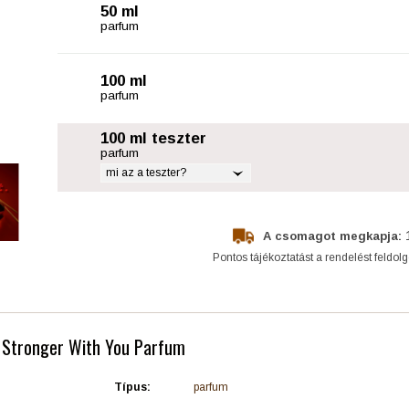
50 ml
parfum
100 ml
parfum
100 ml teszter
parfum
mi az a teszter?
A csomagot megkapja:
Pontos tájékoztatást a rendelést feldol
- Stronger With You Parfum
Típus:
parfum