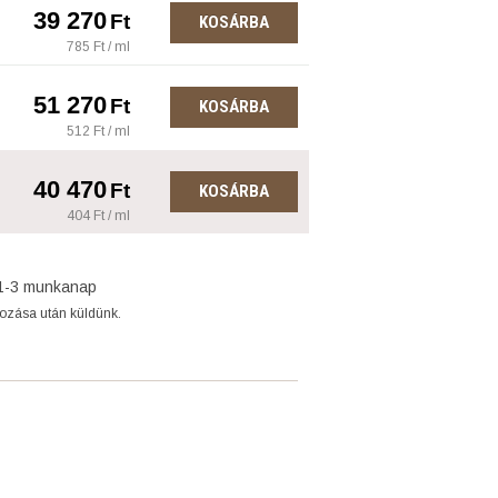
39 270
Ft
KOSÁRBA
785 Ft / ml
51 270
Ft
KOSÁRBA
512 Ft / ml
40 470
Ft
KOSÁRBA
404 Ft / ml
1-3 munkanap
gozása után küldünk.