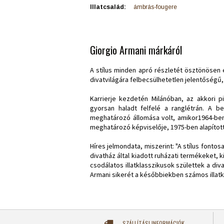
Illatcsalád:
ámbrás-fougere
Giorgio Armani márkáról
A stílus minden apró részletét ösztönösen
divatvilágára felbecsülhetetlen jelentőségű, 
Karrierje kezdetén Milánóban, az akkori 
gyorsan haladt felfelé a ranglétrán. A 
meghatározó állomása volt, amikor1964-ben 
meghatározó képviselője, 1975-ben alapított
Híres jelmondata, miszerint: "A stílus fontos
divatház által kiadott ruházati termékeket
csodálatos illatklasszikusok születtek a div
Armani sikerét a későbbiekben számos illatkl
SZÁLLÍTÁSI INFORMÁCIÓK