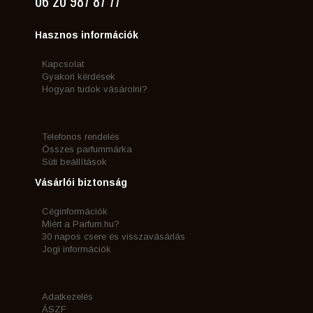
06 20 987 87 77
Hasznos információk
Kapcsolat
Gyakori kérdések
Hogyan tudok vásárolni?
Telefonos rendelés
Összes parfummárka
Süti beállítások
Vásárlói biztonság
Céginformációk
Miért a Parfum.hu?
30 napos csere és visszavásárlás
Jogi információk
Adatkezelés
ÁSZF