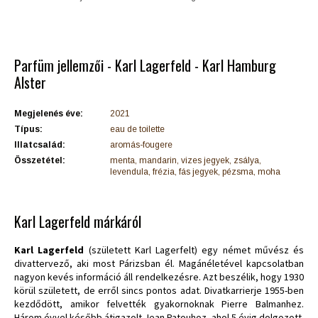
Parfüm jellemzői - Karl Lagerfeld - Karl Hamburg
Alster
Megjelenés éve:
2021
Típus:
eau de toilette
Illatcsalád:
aromás-fougere
Összetétel:
menta, mandarin, vizes jegyek, zsálya,
levendula, frézia, fás jegyek, pézsma, moha
Karl Lagerfeld márkáról
Karl Lagerfeld
(született Karl Lagerfelt) egy német művész és
divattervező, aki most Párizsban él. Magánéletével kapcsolatban
nagyon kevés információ áll rendelkezésre. Azt beszélik, hogy 1930
körül született, de erről sincs pontos adat. Divatkarrierje 1955-ben
kezdődött, amikor felvették gyakornoknak Pierre Balmanhez.
Három évvel később átigazolt Jean Patouhoz, ahol 5 évig dolgozott.