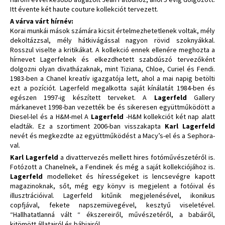
Itt évente két haute couture kollekciót tervezett.
A várva várt hírnév:
Korai munkái mások számára kicsit értelmezhetetlenek voltak, mély
dekoltázzsal, mély hátkivágással nagyon rövid szoknyákkal.
Rosszul viselte a kritikákat. A kollekció ennek ellenére meghozta a
hírnevet Lagerfelnek és elkezdhetett szabdúszó tervezőként
dolgozni olyan divatházaknak, mint Tiziana, Chloe, Curiel és Fendi.
1983-ben a Chanel kreatív igazgatója lett, ahol a mai napig betölti
ezt a pozíciót. Lagerfeld megalkotta saját kínálatát 1984-ben és
egészen 1997-ig készített terveket. A
Lagerfeld
Gallery
márkanevet 1998-ban vezették be és sikeresen együttműködött a
Diesel-lel és a H&M-mel A
Lagerfeld
-H&M kollekciót két nap alatt
eladták. Ez a szortiment 2006-ban visszakapta
Karl Lagerfeld
nevét és megkezdte az együttműködést a Macy’s-el és a Sephora-
val.
Karl Lagerfeld
a divattervezés mellett hires fotóművészetéről is.
Fotózott a Chanelnek, a Fendinek és még a saját kollekciójához is.
Lagerfeld
modelleket és hírességeket is lencsevégre kapott
magazinoknak, sőt, még egy könyv is megjelent a fotóival és
illusztrációival. Lagerfeld kitűnik megjelenésével, ikonikus
copfjával, fekete napszemüvegével, kesztyű viseletével.
“Hallhatatlanná vált “ ékszereiről, művészetéről, a babáiről,
kitömött állatairól és bábjairól.