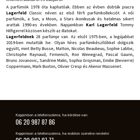
A parfümök 1978 óta kaphatóak. Ebben az évben dobták piacra
Lagerfeld
Classic néven az első férfi parfümkollekciót. A női
parfümök, a Sun, a Moon, a Stars ikonikusak és hatalmas sikert
arattak 1990-es években. Napjainkban
Karl Lagerfeld
Tommy
Hilfigerrel közösen készíti az illatokat.
Lagerfeldnek
28 parfümje van. Az elsőt 1975-ben, a legújabbat
2019-ben mutatták be. Olyan híres parfümkészítőkkel dolgozik
együtt, mint Betty Busse, Matton, Nicolas Beaulieuu, Sophie Labbe,
Christophe Raynaud, Firmenich, Ron Winnegrad, Pascal Gaurin,
Bruno Jovanovic, Sandrine Malin, Sophia Grojsman, Emilie (Bevierre)
Coppermann, Mark Buxton, Olivier Cresp és Alienor Massenet.
Koppintson a telefonszámra, ha kérdése van
06 20 987 87 86
Koppintson a telefonszámra, ha mobilon szeretne rendelni