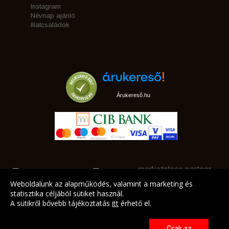
Instagram
Névnap ajánló
Illatcsaládok
Árukereső.hu
marketplace partner
Weboldalunk az alapműködés, valamint a marketing és
statisztika céljából sütiket használ.
A sütikről bővebb tájékoztatás
itt
érhető el.
A LEGJOBB AJÁNLATAINK AZ ÖN CÍMÉRE!
Csak az