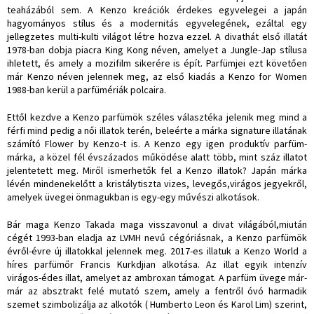
teaházából sem. A Kenzo kreációk érdekes egyvelegei a japán
hagyományos stílus és a modernitás egyvelegének, ezáltal egy
jellegzetes multi-kulti világot létre hozva ezzel. A divathát első illatát
1978-ban dobja piacra King Kong néven, amelyet a Jungle-Jap stílusa
ihletett, és amely a mozifilm sikerére is épít. Parfümjei ezt követően
már Kenzo néven jelennek meg, az első kiadás a Kenzo for Women
1988-ban kerül a parfümériák polcaira.
Ettől kezdve a Kenzo parfümök széles választéka jelenik meg mind a
férfi mind pedig a női illatok terén, beleérte a márka signature illatának
számító Flower by Kenzo-t is. A Kenzo egy igen produktív parfüm-
márka, a közel fél évszázados működése alatt több, mint száz illatot
jelentetett meg. Miről ismerhetők fel a Kenzo illatok? Japán márka
lévén mindenekelőtt a kristálytiszta vizes, levegős,virágos jegyekről,
amelyek üvegei önmagukban is egy-egy művészi alkotások.
Bár maga Kenzo Takada maga visszavonul a divat világából,miután
cégét 1993-ban eladja az LVMH nevű cégóriásnak, a Kenzo parfümök
évről-évre új illatokkal jelennek meg. 2017-es illatuk a Kenzo World a
híres parfümőr Francis Kurkdjian alkotása. Az illat egyik intenzív
virágos-édes illat, amelyet az ambroxan támogat. A parfüm üvege már-
már az absztrakt felé mutató szem, amely a fentről óvó harmadik
szemet szimbolizálja az alkotók ( Humberto Leon és Karol Lim) szerint,