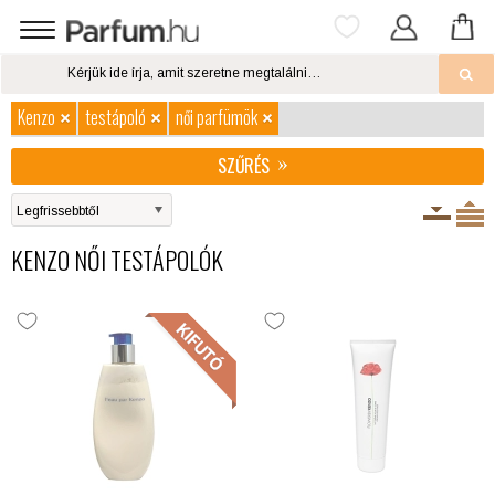
Kenzo
testápoló
női parfümök
SZŰRÉS
KENZO NŐI TESTÁPOLÓK