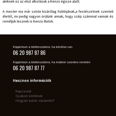
akiknek ez az első alkotásuk a Kenzo égisze alatt.
A mester ma már szinte kizárólag hobbijának,a festészetnek szenteli
életét, mi pedig nagyon örülünk annak, hogy szép számmal vannak és
reméljük lesznek is Kenzo illatok.
Koppintson a telefonszámra, ha kérdése van
06 20 987 87 86
Koppintson a telefonszámra, ha mobilon szeretne rendelni
06 20 987 87 77
Hasznos információk
Kapcsolat
Gyakori kérdések
Hogyan tudok vásárolni?