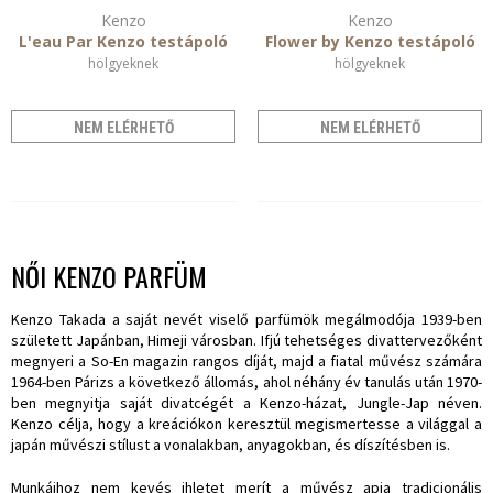
Kenzo
Kenzo
L'eau Par Kenzo testápoló
Flower by Kenzo testápoló
hölgyeknek
hölgyeknek
NEM ELÉRHETŐ
NEM ELÉRHETŐ
NŐI KENZO PARFÜM
Kenzo Takada a saját nevét viselő parfümök megálmodója 1939-ben
született Japánban, Himeji városban. Ifjú tehetséges divattervezőként
megnyeri a So-En magazin rangos díját, majd a fiatal művész számára
1964-ben Párizs a következő állomás, ahol néhány év tanulás után 1970-
ben megnyitja saját divatcégét a Kenzo-házat, Jungle-Jap néven.
Kenzo célja, hogy a kreációkon keresztül megismertesse a világgal a
japán művészi stílust a vonalakban, anyagokban, és díszítésben is.
Munkáihoz nem kevés ihletet merít a művész apja tradicionális