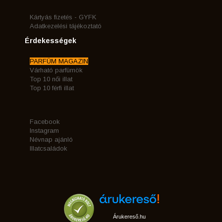
Kártyás fizetés - GYFK
Adatkezelési tájékoztató
Érdekességek
PARFÜM MAGAZIN
Várható parfümök
Top 10 női illat
Top 10 férfi illat
Facebook
Instagram
Névnap ajánló
Illatcsaládok
Árukereső.hu