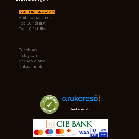
PARFÜM MAGAZIN
Várható parfümök
Top 10 női illat
Top 10 férfi illat
Facebook
Instagram
Névnap ajánló
Illatcsaládok
Árukereső.hu