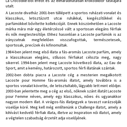
La Crocodile-ból eredt és az elmaradhatatlan krokodilbőr táskájára
utalt.
A Lacoste divatház 2001-ben túllépett a sportos ruházati vonalat és
klasszikus, letisztázott utcai ruhákkal, kiegészítőkkel és
parfümökkel bővítette kollekcióját. Ennek köszönhetően a Lacoste
márka mára már egy életérzéssé vált: a sportosan elegáns férfiak
és nők megtestesítője. Ehhez hasonlóan a Lacoste parfümök is az
irányzatnak megfelelően visszafogottak, természetesek,
sportosak, precízek és kifinomultak.
1984-ben jelent meg első illata a fás-aromás Lacoste parfüm, amely
a klasszikusan elegáns, stílusos férfiakat célozta meg, nagy
sikerrel. 1994-ben jelent meg Lacoste következő illata, az Eau de
Sport, amit a kemény, határozott, sportos férfi illatának szántak.
2002-ben dobta piacra a Lacoste cég a mesterien megalkotott
Lacoste pour Homme fás-aromás illatot, amely továbbra is a
sportos vonalat követte, de letisztultabb, lágyabb lett mint elődjei.
2003-ban jelentette meg a cég az első, nőknek szánt illatát Lacoste
pour Femme néven, amely egy klasszikus, nőies és ugyanakkor
nagyon modern illat. A virágos-fás illatjegyek a tavaszt varázsolják
viselője köré. Meg kell még említenünk a Challenge illatot, amely a
kihívást kedvelő férfiak illata, illetve az Inspiration női illatot, amely
a végtelen szabadság érzetét adja viselőjének.