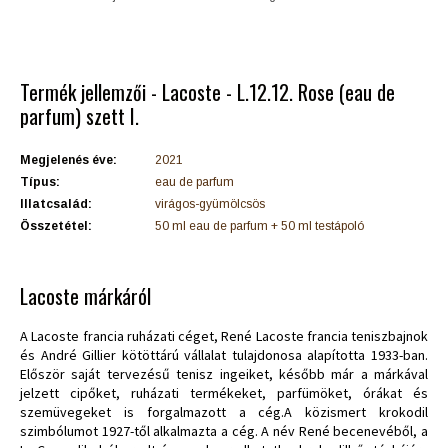
Termék jellemzői - Lacoste - L.12.12. Rose (eau de
parfum) szett I.
Megjelenés éve:
2021
Típus:
eau de parfum
Illatcsalád:
virágos-gyümölcsös
Összetétel:
50 ml eau de parfum + 50 ml testápoló
Lacoste márkáról
A Lacoste francia ruházati céget, René Lacoste francia teniszbajnok
és André Gillier kötöttárú vállalat tulajdonosa alapította 1933-ban.
Először saját tervezésű tenisz ingeiket, később már a márkával
jelzett cipőket, ruházati termékeket, parfümöket, órákat és
szemüvegeket is forgalmazott a cég.A közismert krokodil
szimbólumot 1927-től alkalmazta a cég. A név René becenevéből, a