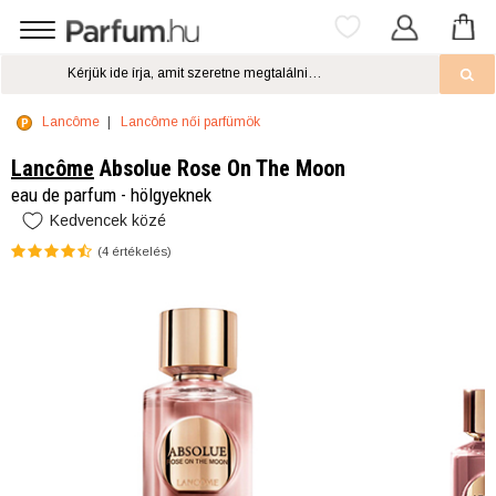
Lancôme
Lancôme női parfümök
Lancôme
Absolue Rose On The Moon
eau de parfum - hölgyeknek
Kedvencek közé
(
4
értékelés)