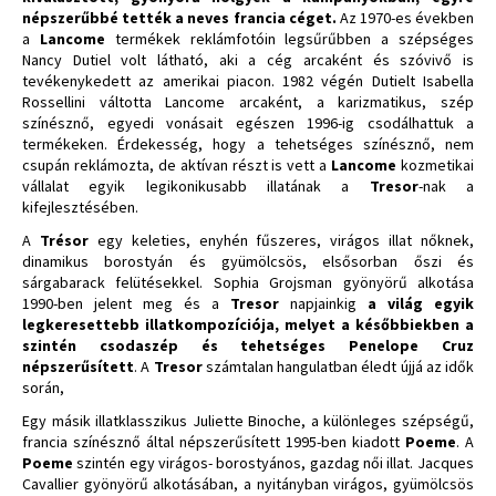
népszerűbbé tették a neves francia céget.
Az 1970-es években
a
Lancome
termékek reklámfotóin legsűrűbben a szépséges
Nancy Dutiel volt látható, aki a cég arcaként és szóvivő is
tevékenykedett az amerikai piacon. 1982 végén Dutielt Isabella
Rossellini váltotta Lancome arcaként, a karizmatikus, szép
színésznő, egyedi vonásait egészen 1996-ig csodálhattuk a
termékeken. Érdekesség, hogy a tehetséges színésznő, nem
csupán reklámozta, de aktívan részt is vett a
Lancome
kozmetikai
vállalat egyik legikonikusabb illatának a
Tresor
-nak a
kifejlesztésében.
A
Trésor
egy keleties, enyhén fűszeres, virágos illat nőknek,
dinamikus borostyán és gyümölcsös, elsősorban őszi és
sárgabarack felütésekkel. Sophia Grojsman gyönyörű alkotása
1990-ben jelent meg és a
Tresor
napjainkig
a világ egyik
legkeresettebb illatkompozíciója, melyet a későbbiekben a
szintén csodaszép és tehetséges Penelope Cruz
népszerűsített
. A
Tresor
számtalan hangulatban éledt újjá az idők
során,
Egy másik illatklasszikus Juliette Binoche, a különleges szépségű,
francia színésznő által népszerűsített 1995-ben kiadott
Poeme
. A
Poeme
szintén egy virágos- borostyános, gazdag női illat. Jacques
Cavallier gyönyörű alkotásában, a nyitányban virágos, gyümölcsös