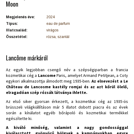
Moon
Megjelenés éve:
2024
Típus:
eau de parfum
Illatcsalád:
virágos
Összetétel:
rózsa, szantál
Lancôme márkáról
Az egyik legjobban csengő név a szépségiparban a francia
kozmetikai cég a
Lancome
Paris, amelyet Armand Petitjean, a Coty
egykori alkalmazottja álmodott meg 1935-ben.
Az elnevezést a Le
Château de Lancosme kastély romjai és az azt kőrül ölelő,
elragadóan szép rózsák látványa ihlette.
Az első siker gyorsan érkezett, a kozmetikai cég az 1935-ös
brüsszeli világkiállításon már 5 illatot dobott piacra és az évek
során a kínálatot egyéb bőrápoló és kozmetikai termékkel
egészítette ki.
A kiváló minőség, valamint a nagy gondossággal
kiválasztott, gyönyörű hölgyek a kampányokban, egyre