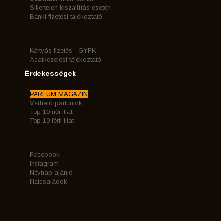
Sikertelen kiszállítás esetén
Banki fizetési tájékoztató
Kártyás fizetés - GYFK
Adatkezelési tájékoztató
Érdekességek
PARFÜM MAGAZIN
Várható parfümök
Top 10 női illat
Top 10 férfi illat
Facebook
Instagram
Névnap ajánló
Illatcsaládok