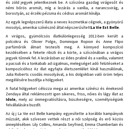
és zöld jegyek jelentkeznek be. A szívzóna gazdag virágesőt és
némi bőrös aromát, míg a lezárás a vanília, a narancsvirág, a
borostyán, az érzéki pézsma és cédrus aromáit kínálja.
Az egyik legnépszerű illata a neves kozmetikai cégnek, a gyönyörű
mosolyú, amerikai színésznő által népszerűsített
La Vie Est Belle
.
A virágos, gyümölcsös illatkülönlegesség 2012-ben került a
polcokra és Olivier Polge, Dominique Ropion és Anne Flipo
parfümőrök álmait testesíti meg. A könnyed kompozíció
kezdésében a fekete ribizli és a körte, a szívzónában a virágos
jegyek tűnnek fel. A lezárásban az édes praliné és a vanília, valamint
a pacsuli és a tonkabab ad izgalmas, melegséget adó felütéseket a
kompozícióhoz Az illat egyfajta életszemlélet kínál használóinak,
Julia Roberts csodás mosolyával, a kis dolgokban való öröm teljes
megélésére buzdítja a hölgyeket.
A fiatal hölgyeket célozza mega az amerikai színész és énekesnő
Zendaya által reklámozott igen sikeres, friss, nőies és lágy illat az
Idole
, mely az önmegvalósításra, büszkeségre, személyiségünk
felvállalására buzdít.
Az új j La Vie est Belle kampány egyesítette a korábbi kampányok
múzsáit, akik szívesen vettek részt a női szépség és erő közös
ünneplésében. Lily Collins, Amanda Seyfried, Emma Chamberlain és