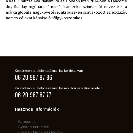
a két új múzsa Aya Nakamura és Hoyeon után 2024-ben a Lancome
Joy Sunday nigériai származású amerikai színésznőt nevezte ki a
márka globális nagykövetévé, aki büszkén csatlakozott az exkluzív,
nemes célokat képviselő hölgykoszorúhoz.
Koppintson a telefonszámra, ha kérdése van
06 20 987 87 86
Koppintson a telefonszámra, ha mobilon szeretne rendelni
06 20 987 87 77
Hasznos információk
Kapcsolat
Gyakori kérdések
Hogyan tudok vásárolni?