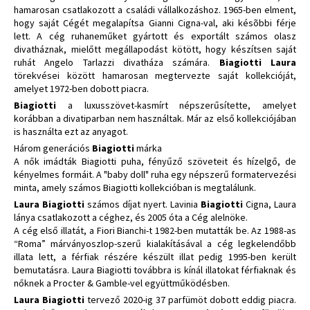
hamarosan csatlakozott a családi vállalkozáshoz. 1965-ben elment,
hogy saját Cégét megalapítsa Gianni Cigna-val, aki késõbbi férje
lett. A cég ruhaneműket gyártott és exportált számos olasz
divatháznak, mielőtt megállapodást kötött, hogy készítsen saját
ruhát Angelo Tarlazzi divatháza számára.
Biagiotti Laura
törekvései között hamarosan megtervezte saját kollekcióját,
amelyet 1972-ben dobott piacra.
Biagiotti
a luxusszövet-kasmírt népszerűsítette, amelyet
korábban a divatiparban nem használtak. Már az első kollekciójában
is használta ezt az anyagot.
Három generációs
Biagiotti
márka
A nők imádták Biagiotti puha, fényűző szöveteit és hízelgő, de
kényelmes formáit. A "baby doll" ruha egy népszerű formatervezési
minta, amely számos Biagiotti kollekcióban is megtalálunk.
Laura Biagiotti
számos díjat nyert. Lavinia
Biagiotti
Cigna, Laura
lánya csatlakozott a céghez, és 2005 óta a Cég alelnöke.
A cég első illatát, a Fiori Bianchi-t 1982-ben mutatták be. Az 1988-as
“Roma” márványoszlop-szerű kialakításával a cég legkelendőbb
illata lett, a férfiak részére készült illat pedig 1995-ben került
bemutatásra. Laura Biagiotti továbbra is kínál illatokat férfiaknak és
nőknek a Procter & Gamble-vel együttműködésben.
Laura Biagiotti
tervező 2020-ig 37 parfümöt dobott eddig piacra.