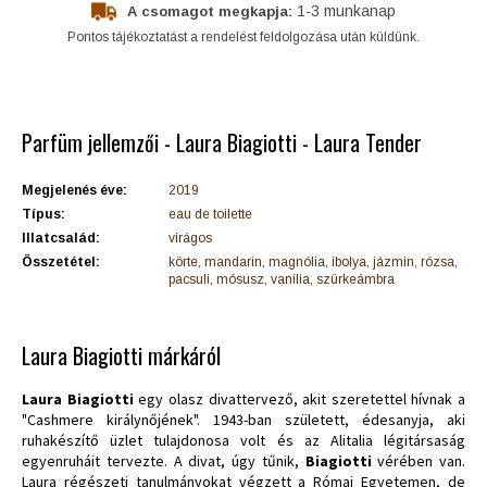
1-3 munkanap
A csomagot megkapja:
Pontos tájékoztatást a rendelést feldolgozása után küldünk.
Parfüm jellemzői - Laura Biagiotti - Laura Tender
Megjelenés éve:
2019
Típus:
eau de toilette
Illatcsalád:
virágos
Összetétel:
körte, mandarin, magnólia, ibolya, jázmin, rózsa,
pacsuli, mósusz, vanília, szürkeámbra
Laura Biagiotti márkáról
Laura Biagiotti
egy olasz divattervező, akit szeretettel hívnak a
"Cashmere királynőjének". 1943-ban született, édesanyja, aki
ruhakészítő üzlet tulajdonosa volt és az Alitalia légitársaság
egyenruháit tervezte. A divat, úgy tűnik,
Biagiotti
vérében van.
Laura régészeti tanulmányokat végzett a Római Egyetemen, de