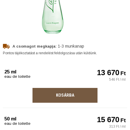
1-3 munkanap
A csomagot megkapja:
Pontos tájékoztatást a rendelést feldolgozása után küldünk.
13 670
25 ml
Ft
eau de toilette
546 Ft / ml
KOSÁRBA
15 670
50 ml
Ft
eau de toilette
313 Ft / ml