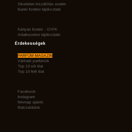
Sikertelen kiszállítás esetén
Banki fizetési tájékoztató
Kártyás fizetés - GYFK
Adatkezelési tájékoztató
Érdekességek
PARFÜM MAGAZIN
Várható parfümök
Top 10 női illat
Top 10 férfi illat
Facebook
Instagram
Névnap ajánló
Illatcsaládok