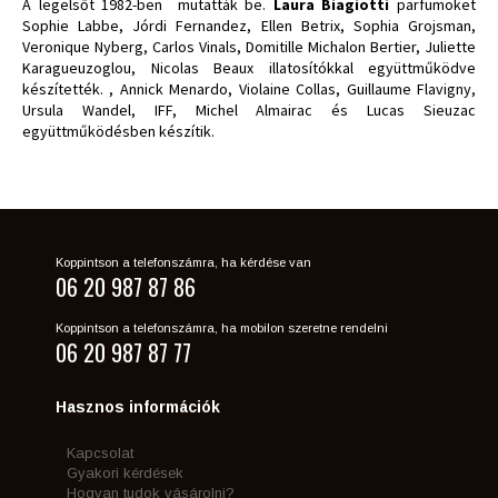
A legelsőt 1982-ben mutatták be.
Laura Biagiotti
parfümöket
Sophie Labbe, Jórdi Fernandez, Ellen Betrix, Sophia Grojsman,
Veronique Nyberg, Carlos Vinals, Domitille Michalon Bertier, Juliette
Karagueuzoglou, Nicolas Beaux illatosítókkal együttműködve
készítették. , Annick Menardo, Violaine Collas, Guillaume Flavigny,
Ursula Wandel, IFF, Michel Almairac és Lucas Sieuzac
együttműködésben készítik.
Koppintson a telefonszámra, ha kérdése van
06 20 987 87 86
Koppintson a telefonszámra, ha mobilon szeretne rendelni
06 20 987 87 77
Hasznos információk
Kapcsolat
Gyakori kérdések
Hogyan tudok vásárolni?