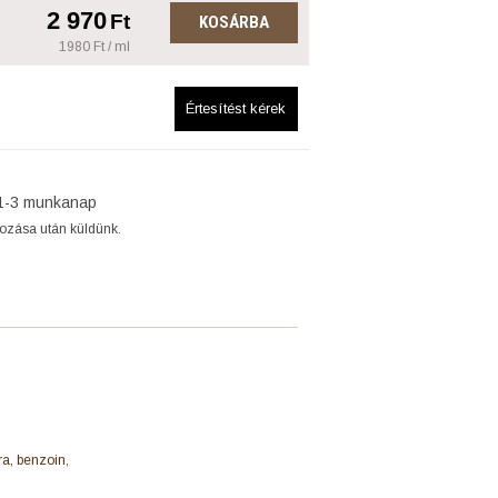
2 970
Ft
KOSÁRBA
1980 Ft / ml
Értesítést kérek
1-3 munkanap
gozása után küldünk.
ra, benzoin,