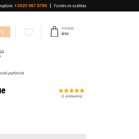
+3620 987 8786
egítünk:
Fizetés és szállítás
A kosár
üres
ÚJ
a
velli parfümök
ue
(
1
értékelés)