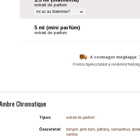
extrait de parfum
mi az az illatminta?
5 ml (mini parfüm)
extrait de parfum
A csomagot megkapja:
Pontos tájékoztatást a rendelést feldol
 - Ambre Chromatique
Típus:
extrait de parfum
Összetétel:
tömjén, pink bors, páfrány, osmanthus, ámb
vanília