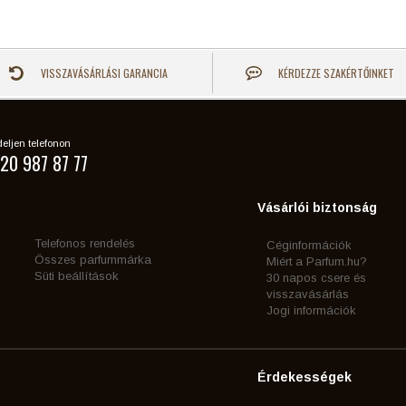
VISSZAVÁSÁRLÁSI GARANCIA
KÉRDEZZE SZAKÉRTŐINKET
eljen telefonon
20 987 87 77
Vásárlói biztonság
Telefonos rendelés
Céginformációk
Összes parfummárka
Miért a Parfum.hu?
Süti beállítások
30 napos csere és
visszavásárlás
Jogi információk
Érdekességek