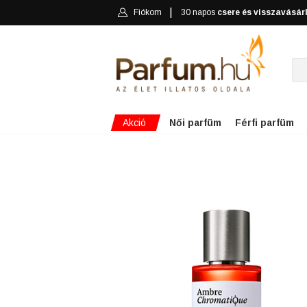
Fiókom
30 napos
csere és visszavásár
Akció
Női parfüm
Férfi parfüm