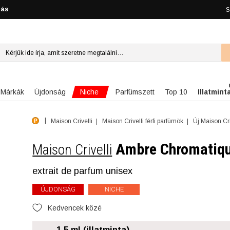
lás
S
Niche
Márkák
Újdonság
Parfümszett
Top 10
Illatmint
Maison Crivelli
Maison Crivelli férfi parfümök
Új Maison Cri
Ambre Chromatiq
Maison Crivelli
extrait de parfum unisex
ÚJDONSÁG
NICHE
Kedvencek közé
1.5 ml (illatminta)