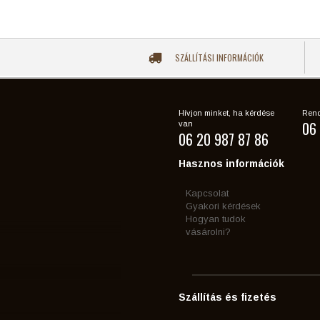
SZÁLLÍTÁSI INFORMÁCIÓK
Hívjon minket, ha kérdése
Rend
06 
van
06 20 987 87 86
Hasznos információk
Kapcsolat
Gyakori kérdések
Hogyan tudok
vásárolni?
Szállítás és fizetés