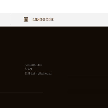
ELÉRHETŐSÉGEINK
Adatkezelés
ÁSZF
Elállási nyilatkozat