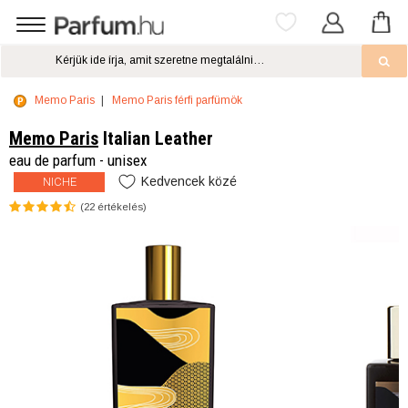
Memo Paris
Memo Paris férfi parfümök
Memo Paris
Italian Leather
eau de parfum - unisex
Kedvencek közé
NICHE
(
22
értékelés)