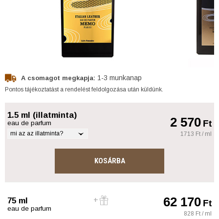
1-3 munkanap
A csomagot megkapja:
Pontos tájékoztatást a rendelést feldolgozása után küldünk.
1.5 ml (illatminta)
2 570
Ft
eau de parfum
mi az az illatminta?
1713 Ft / ml
KOSÁRBA
62 170
75 ml
Ft
eau de parfum
828 Ft / ml