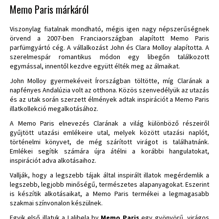
Memo Paris márkáról
Viszonylag fiatalnak mondható, mégis igen nagy népszerűségnek
örvend a 2007-ben Franciaországban alapított Memo Paris
parfümgyártó cég. A vállalkozást John és Clara Molloy alapította. A
szerelmespár romantikus módon egy libegőn találkozott
egymással, innentől kezdve együtt élték meg az álmaikat.
John Molloy gyermekéveit Írországban töltötte, míg Clarának a
napfényes Andalúzia volt az otthona. Közös szenvedélyük az utazás
és az utak során szerzett élmények adtak inspirációt a Memo Paris
illatkollekció megalkotásához.
A Memo Paris elnevezés Clarának a világ különböző részeiről
gyűjtött utazási emlékeire utal, melyek között utazási naplót,
történelmi könyvet, de még szárított virágot is találhatnánk.
Emlékei segítik számára újra átélni a korábbi hangulatokat,
inspirációt adva alkotásaihoz.
Vallják, hogy a legszebb tájak által inspirált illatok megérdemlik a
legszebb, legjobb minőségű, természetes alapanyagokat. Eszerint
is készítik alkotásaikat, a Memo Paris termékei a legmagasabb
szakmai színvonalon készülnek.
Egyik első illatuk a Lalibela by
Memo Paris
egy gyönyörű, virágos