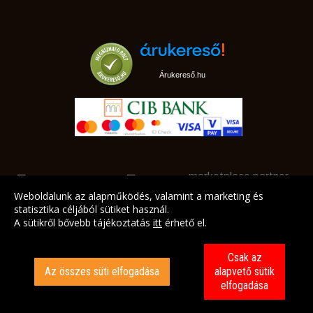
Árukereső.hu
marketplace partner
Weboldalunk az alapműködés, valamint a marketing és
statisztika céljából sütiket használ.
A sütikről bővebb tájékoztatás
itt
érhető el.
A LEGJOBB AJÁNLATAINK AZ ÖN CÍMÉRE!
Csak az
Az összes süti elfogadása
alapvető sütik
elfogadása