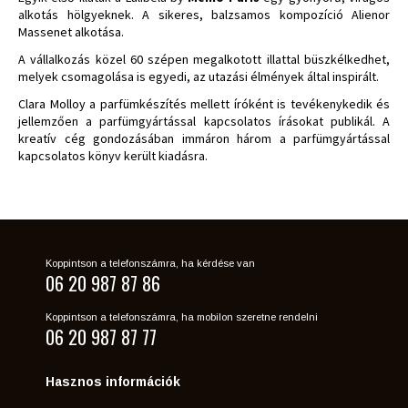
alkotás hölgyeknek. A sikeres, balzsamos kompozíció Alienor
Massenet alkotása.
A vállalkozás közel 60 szépen megalkotott illattal büszkélkedhet,
melyek csomagolása is egyedi, az utazási élmények által inspirált.
Clara Molloy a parfümkészítés mellett íróként is tevékenykedik és
jellemzően a parfümgyártással kapcsolatos írásokat publikál. A
kreatív cég gondozásában immáron három a parfümgyártással
kapcsolatos könyv került kiadásra.
Koppintson a telefonszámra, ha kérdése van
06 20 987 87 86
Koppintson a telefonszámra, ha mobilon szeretne rendelni
06 20 987 87 77
Hasznos információk