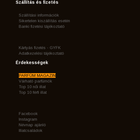
Szállítás és fizetés
Szállítási információk
Sikertelen kiszállítás esetén
Banki fizetési tájékoztató
Kártyás fizetés - GYFK
Adatkezelési tájékoztató
Érdekességek
PARFÜM MAGAZIN
Várható parfümök
Top 10 női illat
Top 10 férfi illat
Facebook
Instagram
Névnap ajánló
Illatcsaládok