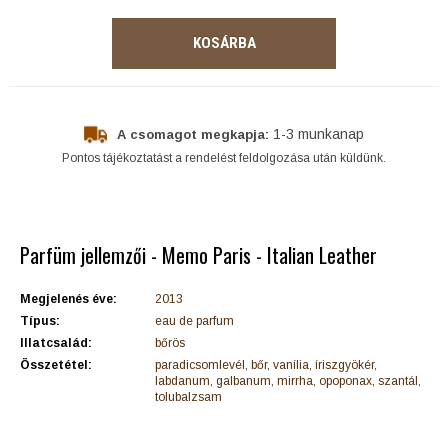
KOSÁRBA
1-3 munkanap
A csomagot megkapja:
Pontos tájékoztatást a rendelést feldolgozása után küldünk.
Parfüm jellemzői - Memo Paris - Italian Leather
Megjelenés éve:
2013
Típus:
eau de parfum
Illatcsalád:
bőrös
Összetétel:
paradicsomlevél, bőr, vanília, íriszgyökér,
labdanum, galbanum, mirrha, opoponax, szantál,
tolubalzsam