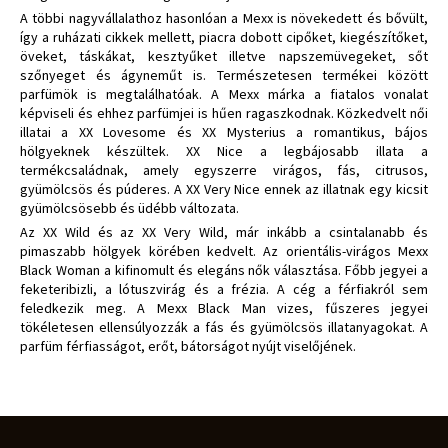
A többi nagyvállalathoz hasonlóan a Mexx is növekedett és bővült,
így a ruházati cikkek mellett, piacra dobott cipőket, kiegészítőket,
öveket, táskákat, kesztyűket illetve napszemüvegeket, sőt
szőnyeget és ágyneműt is. Természetesen termékei között
parfümök is megtalálhatóak. A Mexx márka a fiatalos vonalat
képviseli és ehhez parfümjei is hűen ragaszkodnak. Közkedvelt női
illatai a XX Lovesome és XX Mysterius a romantikus, bájos
hölgyeknek készültek. XX Nice a legbájosabb illata a
termékcsaládnak, amely egyszerre virágos, fás, citrusos,
gyümölcsös és púderes. A XX Very Nice ennek az illatnak egy kicsit
gyümölcsösebb és üdébb változata.
Az XX Wild és az XX Very Wild, már inkább a csintalanabb és
pimaszabb hölgyek körében kedvelt. Az orientális-virágos Mexx
Black Woman a kifinomult és elegáns nők választása. Főbb jegyei a
feketeribizli, a lótuszvirág és a frézia. A cég a férfiakról sem
feledkezik meg. A Mexx Black Man vizes, fűszeres jegyei
tökéletesen ellensúlyozzák a fás és gyümölcsös illatanyagokat. A
parfüm férfiasságot, erőt, bátorságot nyújt viselőjének.