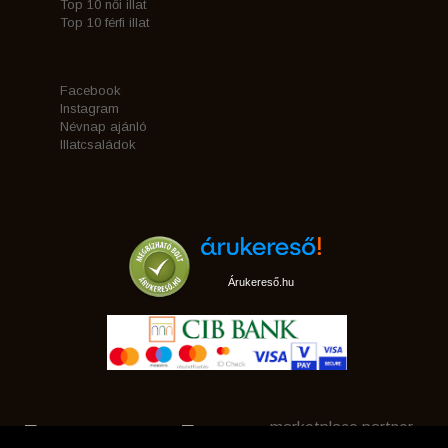
Top 10 női illat
Top 10 férfi illat
Facebook
Instagram
Névnap ajánló
Illatcsaládok
Árukereső.hu
marketplace partner