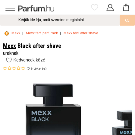
Mexx
Mexx férfi parfümök
Mexx férfi after shave
Mexx
Black after shave
uraknak
Kedvencek közé
(
0
értékelés)