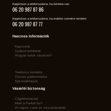
Koppintson a telefonszámra, ha kérdése van
06 20 987 87 86
Koppintson a telefonszámra, ha mobilon szeretne rendelni
06 20 987 87 77
Hasznos információk
Kapcsolat
Gyakori kérdések
Hogyan tudok vásárolni?
Telefonos rendelés
Összes parfummárka
Süti beállítások
Vásárlói biztonság
Céginformációk
Miért a Parfum.hu?
30 napos csere és visszavásárlás