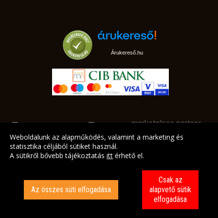
Árukereső.hu
marketplace partner
Weboldalunk az alapműködés, valamint a marketing és
statisztika céljából sütiket használ.
A sütikről bővebb tájékoztatás
itt
érhető el.
A LEGJOBB AJÁNLATAINK AZ ÖN CÍMÉRE!
Csak az
Az összes süti elfogadása
alapvető sütik
elfogadása