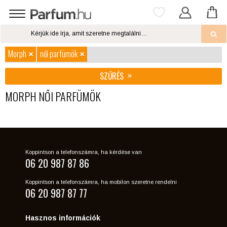
Morph
női parfümök
SZŰRÉS
MORPH NŐI PARFÜMÖK
Koppintson a telefonszámra, ha kérdése van
06 20 987 87 86
Koppintson a telefonszámra, ha mobilon szeretne rendelni
06 20 987 87 77
Hasznos információk