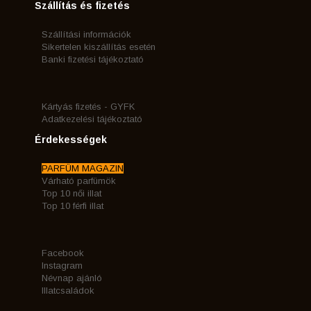
Szállítás és fizetés
Szállítási információk
Sikertelen kiszállítás esetén
Banki fizetési tájékoztató
Kártyás fizetés - GYFK
Adatkezelési tájékoztató
Érdekességek
PARFÜM MAGAZIN
Várható parfümök
Top 10 női illat
Top 10 férfi illat
Facebook
Instagram
Névnap ajánló
Illatcsaládok