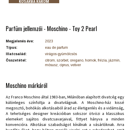
KOSÁRBA RAKOM
Parfüm jellemzői - Moschino - Toy 2 Pearl
Megjelenés éve:
2023
Típus:
eau de parfum
Illatcsalád:
virágos-gyümölcsös
Összetétel:
citrom, szorbet, oregano, homok, frézia, jázmin,
mósusz, ciprus, vetiver
Moschino márkáról
Az Franco Moschino által 1983-ban, Milánóban alapított divatcég egy
különleges színfoltja a divatvilágnak. A Moschino-ház kissé
megosztó, bohókás alkotásaiból árad az életigenlés és a vidámság,
A tehetséges designer kreációiban sokszor ötvözi a klasszikus
elemeket sajátos divatcsavarjaival, fittyet hányva a minden
konvencióra. Alkotásai szabadságot kínálnak a vásárlóknak. Arra
buzdítja őket, hogy bátran merjék viselni azt a ruhadarabot, amit