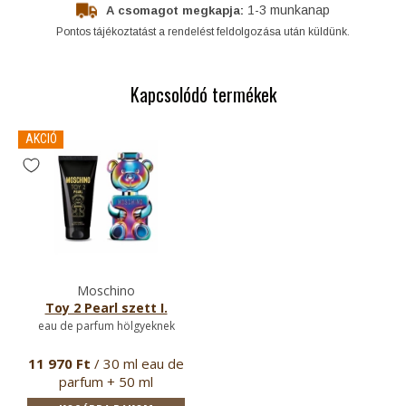
1-3 munkanap
A csomagot megkapja:
Pontos tájékoztatást a rendelést feldolgozása után küldünk.
Kapcsolódó termékek
AKCIÓ
Moschino
Toy 2 Pearl szett I.
eau de parfum hölgyeknek
11 970 Ft
/ 30 ml eau de
parfum + 50 ml
testápoló