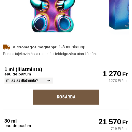
1-3 munkanap
A csomagot megkapja:
Pontos tájékoztatást a rendelést feldolgozása után küldünk.
1 ml (illatminta)
1 270
Ft
eau de parfum
mi az az illatminta?
1270 Ft / ml
KOSÁRBA
21 570
30 ml
Ft
eau de parfum
719 Ft / ml