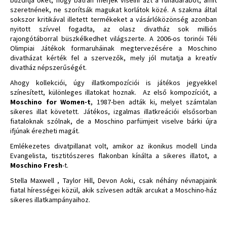
szeretnének, ne szorítsák magukat korlátok közé. A szakma által
sokszor kritikával illetett termékeket a vásárlóközönség azonban
nyitott szívvel fogadta, az olasz divatház sok milliós
rajongótáborral büszkélkedhet világszerte. A 2006-os torinói Téli
Olimpiai Játékok formaruháinak megtervezésére a Moschino
divatházat kérték fel a szervezők, mely jól mutatja a kreatív
divatház népszerűségét.
Ahogy kollekciói, úgy illatkompozíciói is játékos jegyekkel
színesített, különleges illatokat hoznak. Az első kompozíciót, a
Moschino for Women-t
, 1987-ben adták ki, melyet számtalan
sikeres illat követett. Játékos, izgalmas illatkreációi elsősorban
fiataloknak szólnak, de a Moschino parfümjeit viselve bárki újra
ifjúnak érezheti magát.
Emlékezetes divatpillanat volt, amikor az ikonikus modell Linda
Evangelista, tisztitószeres flakonban kínálta a sikeres illatot, a
Moschino Fresh
-t.
Stella Maxwell
,
Taylor Hill
,
Devon Aoki
, csak néhány névnapjaink
fiatal hírességei közül, akik szívesen adták arcukat a Moschino-ház
sikeres illatkampányaihoz.