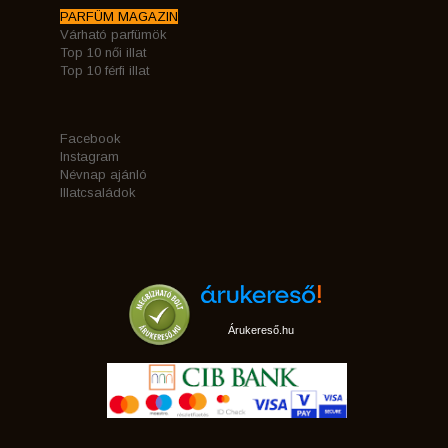
PARFÜM MAGAZIN
Várható parfümök
Top 10 női illat
Top 10 férfi illat
Facebook
Instagram
Névnap ajánló
Illatcsaládok
Árukereső.hu