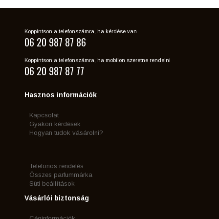
Koppintson a telefonszámra, ha kérdése van
06 20 987 87 86
Koppintson a telefonszámra, ha mobilon szeretne rendelni
06 20 987 87 77
Hasznos információk
Kapcsolat
Gyakori kérdések
Hogyan tudok vásárolni?
Telefonos rendelés
Összes parfummárka
Süti beállítások
Vásárlói biztonság
Céginformációk