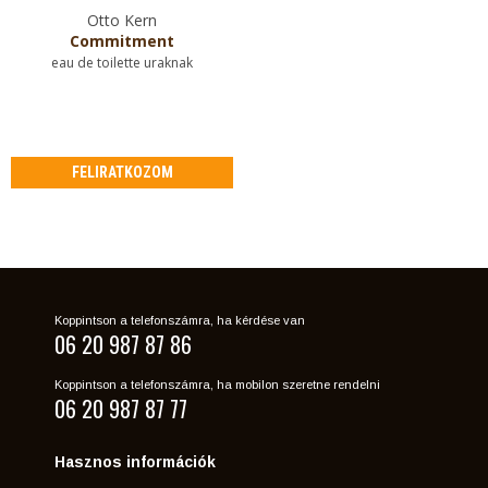
Otto Kern
Commitment
eau de toilette uraknak
FELIRATKOZOM
Koppintson a telefonszámra, ha kérdése van
06 20 987 87 86
Koppintson a telefonszámra, ha mobilon szeretne rendelni
06 20 987 87 77
Hasznos információk