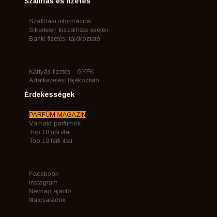
Szállítás és fizetés
Szállítási információk
Sikertelen kiszállítás esetén
Banki fizetési tájékoztató
Kártyás fizetés - GYFK
Adatkezelési tájékoztató
Érdekességek
PARFÜM MAGAZIN
Várható parfümök
Top 10 női illat
Top 10 férfi illat
Facebook
Instagram
Névnap ajánló
Illatcsaládok