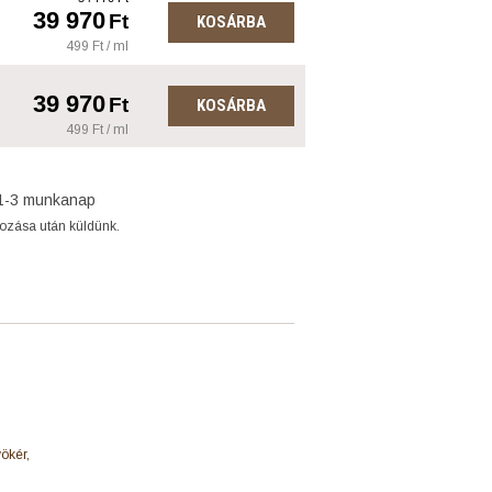
39 970
Ft
KOSÁRBA
499 Ft / ml
39 970
Ft
KOSÁRBA
499 Ft / ml
1-3 munkanap
gozása után küldünk.
ökér,