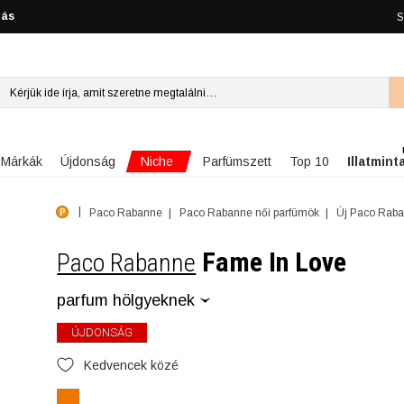
lás
S
Niche
Márkák
Újdonság
Parfümszett
Top 10
Illatmint
Paco Rabanne
Paco Rabanne női parfümök
Új Paco Raba
Fame In Love
Paco Rabanne
parfum hölgyeknek
ÚJDONSÁG
Kedvencek közé