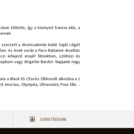
sban töltötte, így a könnyed francia sikk, a
bernek.
szerzett a divatszakmán belül. Saját cégét
ően. Az évek során a Paco Rabanne divatház
szi kifejező erejét filmekben, színházi és
 Hepburn vagy Brigette Bardot. Napjaink nagy
ata a Black XS L'Excès. Elhíresült alkotása a 1
t. Invictus, Olympéa, Ultraviolet, Pour Elle…
ELÉRHETŐSÉGEINK