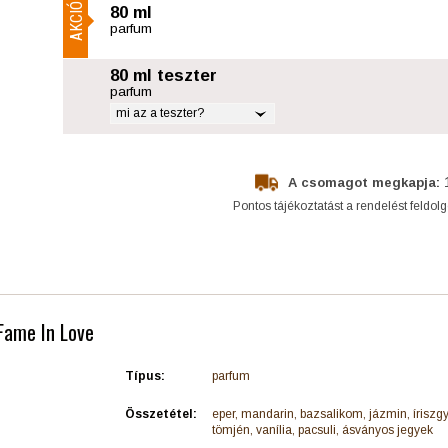
AKCIÓ
80 ml
parfum
80 ml teszter
parfum
mi az a teszter?
A csomagot megkapja:
Pontos tájékoztatást a rendelést feldol
Fame In Love
Típus:
parfum
Összetétel:
eper, mandarin, bazsalikom, jázmin, íriszgy
tömjén, vanília, pacsuli, ásványos jegyek