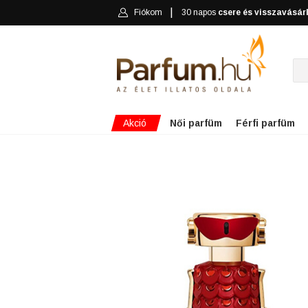
Fiókom
30 napos
csere és visszavásár
Akció
Női parfüm
Férfi parfüm