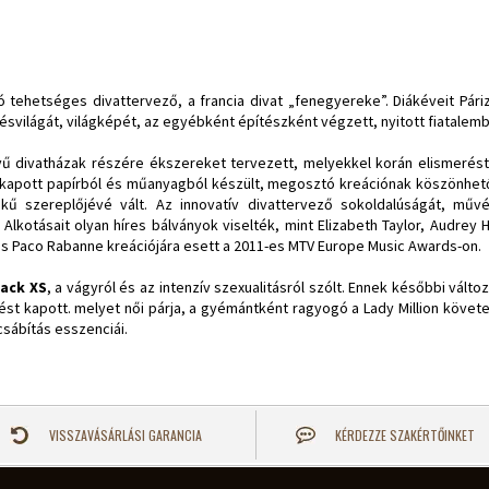
ó tehetséges divattervező, a francia divat „fenegyereke”. Diákéveit Páriz
lésvilágát, világképét, az egyébként építészként végzett, nyitott fiatalem
ű divatházak részére ékszereket tervezett, melyekkel korán elismerést 
et kapott papírból és műanyagból készült, megosztó kreációnak köszönhet
tékű szereplőjévé vált. Az innovatív divattervező sokoldalúságát, művé
. Alkotásait olyan híres bálványok viselték, mint Elizabeth Taylor, Audrey
mas Paco Rabanne kreációjára esett a 2011-es MTV Europe Music Awards-on.
ack XS
, a vágyról és az intenzív szexualitásról szólt. Ennek későbbi változ
enést kapott. melyet női párja, a gyémántként ragyogó a Lady Million követet
sábítás esszenciái.
VISSZAVÁSÁRLÁSI GARANCIA
KÉRDEZZE SZAKÉRTŐINKET