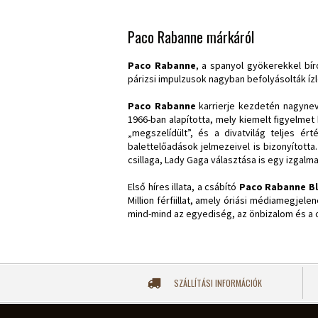
Paco Rabanne márkáról
Paco Rabanne
, a spanyol gyökerekkel bír
párizsi impulzusok nagyban befolyásolták íz
Paco Rabanne
karrierje kezdetén nagynev
1966-ban alapította, mely kiemelt figyelm
„megszelídült”, és a divatvilág teljes ér
balettelőadások jelmezeivel is bizonyította
csillaga, Lady Gaga választása is egy izgal
Első híres illata, a csábító
Paco Rabanne Bl
Million férfiillat, amely óriási médiamegjel
mind-mind az egyediség, az önbizalom és a c
SZÁLLÍTÁSI INFORMÁCIÓK