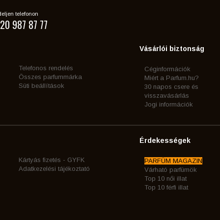
eljen telefonon
20 987 87 77
Vásárlói biztonság
Telefonos rendelés
Céginformációk
Összes parfummárka
Miért a Parfum.hu?
Süti beállítások
30 napos csere és
visszavásárlás
Jogi információk
Érdekességek
Kártyás fizetés - GYFK
PARFÜM MAGAZIN
Adatkezelési tájékoztató
Várható parfümök
Top 10 női illat
Top 10 férfi illat