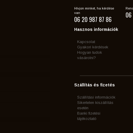
Hívjon minket, ha kérdése
Rend
06 
van
06 20 987 87 86
Hasznos információk
Kapcsolat
Gyakori kérdések
Hogyan tudok
vásárolni?
Szállítás és fizetés
Szállítási információk
Sikertelen kiszállítás
esetén
Banki fizetési
tájékoztató