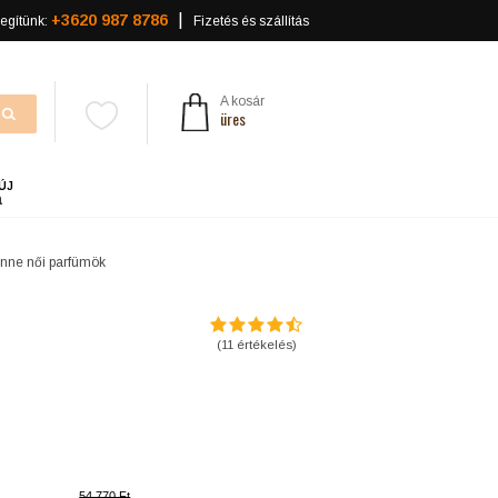
+3620 987 8786
egítünk:
Fizetés és szállítás
A kosár
üres
ÚJ
a
nne női parfümök
(
11
értékelés)
54 770 Ft