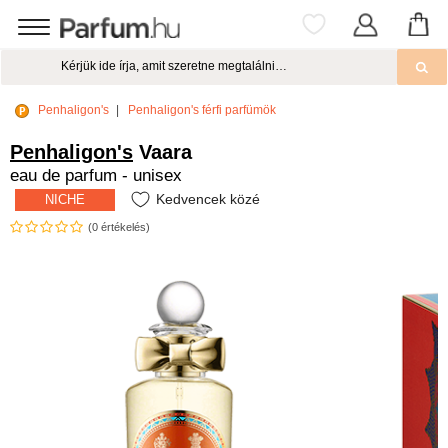
Penhaligon's
Penhaligon's férfi parfümök
Penhaligon's
Vaara
eau de parfum - unisex
Kedvencek közé
NICHE
(
0
értékelés)