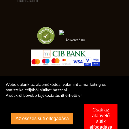
Illatcsaládok
Árukereső.hu
marketplace partner
Weboldalunk az alapműködés, valamint a marketing és
statisztika céljából sütiket használ.
A sütikről bővebb tájékoztatás
itt
érhető el.
A LEGJOBB AJÁNLATAINK AZ ÖN CÍMÉRE!
Csak az
alapvető
Az összes süti elfogadása
sütik
elfogadása