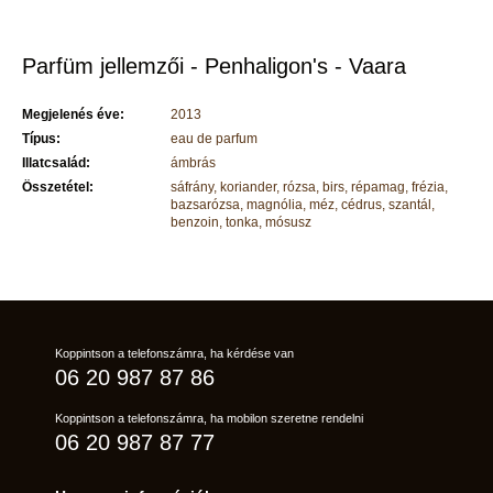
Parfüm jellemzői - Penhaligon's - Vaara
Megjelenés éve:
2013
Típus:
eau de parfum
Illatcsalád:
ámbrás
Összetétel:
sáfrány, koriander, rózsa, birs, répamag, frézia,
bazsarózsa, magnólia, méz, cédrus, szantál,
benzoin, tonka, mósusz
Koppintson a telefonszámra, ha kérdése van
06 20 987 87 86
Koppintson a telefonszámra, ha mobilon szeretne rendelni
06 20 987 87 77