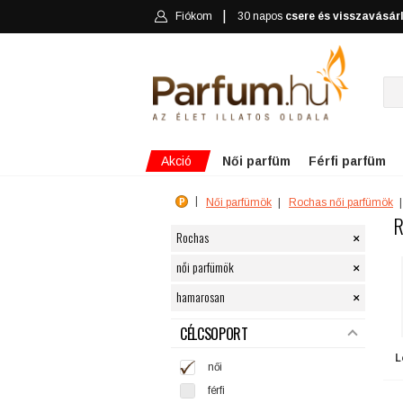
Fiókom
30 napos
csere és visszavásár
Akció
Női parfüm
Férfi parfüm
Női parfümök
Rochas női parfümök
R
×
Rochas
×
női parfümök
×
hamarosan
SZŰRÉS
CÉLCSOPORT
L
női
férfi