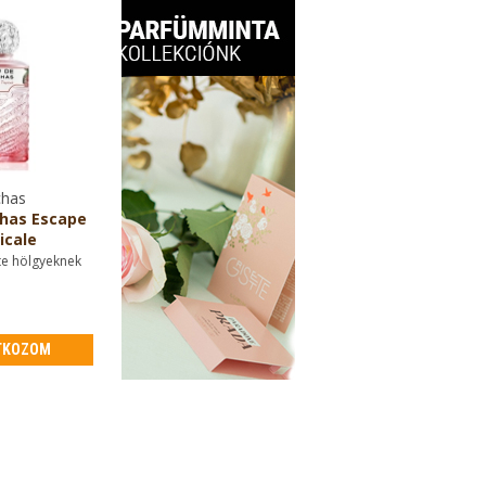
has
has Escape
icale
te hölgyeknek
TKOZOM