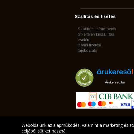
Szállítás és fizetés
Szállítási információk
Sikertelen kiszállítás
esetén
Banki fizetési
tájékoztató
Árukereső.hu
Weboldalunk az alapműködés, valamint a marketing és sta
céljából sütiket használ.