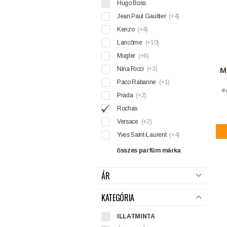
Hugo Boss
Jean Paul Gaultier
(+4)
Kenzo
(+4)
Lancôme
(+10)
Mugler
(+8)
Nina Ricci
(+3)
M
Paco Rabanne
(+1)
e
Prada
(+2)
Rochas
Versace
(+2)
Yves Saint-Laurent
(+4)
összes parfüm márka
ÁR
KATEGÓRIA
ILLATMINTA