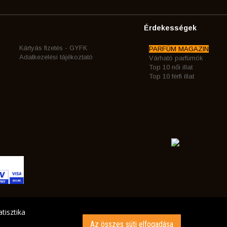
Érdekességek
Kártyás fizetés - GYFK
PARFÜM MAGAZIN
Adatkezelési tájékoztató
Várható parfümök
Top 10 női illat
Top 10 férfi illat
tisztika
Az összes süti elfogadása