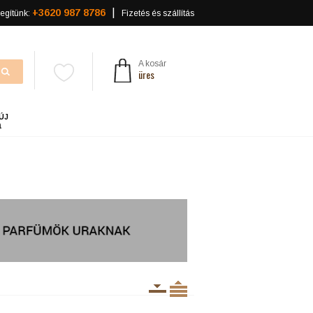
+3620 987 8786
egítünk:
Fizetés és szállítás
A kosár
üres
ÚJ
a