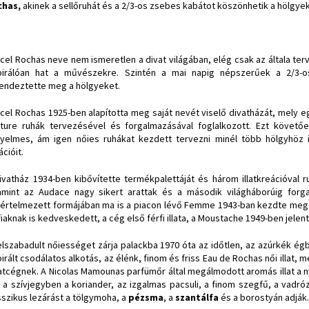
chas,
akinek a sellőruhát és a 2/3-os zsebes kabátot köszönhetik a hölgy
cel Rochas neve nem ismeretlen a divat világában, elég csak az általa terv
pirálóan hat a művészekre. Szintén a mai napig népszerűek a 2/3-
endeztette meg a hölgyeket.
cel Rochas 1925-ben alapította meg saját nevét viselő divatházát, mely 
ture ruhák tervezésével és forgalmazásával foglalkozott. Ezt követő
yelmes, ám igen nőies ruhákat kezdett tervezni minél több hölgyhöz 
ációit.
ivatház 1934-ben kibővítette termékpalettáját és három illatkreációval 
amint az Audace nagy sikert arattak és a második világháborúig forga
aértelmezett formájában ma is a piacon lévő Femme 1943-ban kezdte meg d
fiaknak is kedveskedett, a cég első férfi illata, a Moustache 1949-ben jelen
elszabadult nőiességet zárja palackba 1970 óta az időtlen, az azúrkék égbo
pirált csodálatos alkotás, az élénk, finom és friss Eau de Rochas női illat
atcégnek. A Nicolas Mamounas parfümőr által megálmodott aromás illat a ny
 a szívjegyben a koriander, az izgalmas pacsuli, a finom szegfű, a vadróz
sszikus lezárást a tölgymoha, a
pézsma
, a
szantálfa
és a borostyán adják.