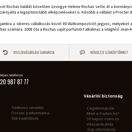
cel Rochas halálát követően özvegye Helene Rochas vette át a kormányruda
szárnyalta a legoptimistább elképzeléseket is. Később a vállalat a Procter &
jainkra a sikeres vállalkozás közel 80 illatkompozíciót jegyez, melyeket 
has számára. 2008 óta a Rochas saját parfümőrt alkalmaz a világhírű Jean-
VISSZAVÁSÁRLÁSI GARANCIA
KÉRDEZZE SZAKÉRTŐINKET
eljen telefonon
20 987 87 77
Vásárlói biztonság
Telefonos rendelés
Céginformációk
Összes parfummárka
Miért a Parfum.hu?
Süti beállítások
30 napos csere és
visszavásárlás
Jogi információk