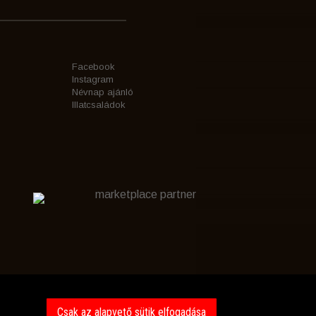
Facebook
Instagram
Névnap ajánló
Illatcsaládok
marketplace partner
Csak az alapvető sütik elfogadása