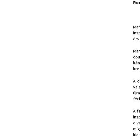
Ro
Mar
ins
örv
Mar
cou
kén
kre
A d
val
újr
fér
A f
ins
div
míg
kla