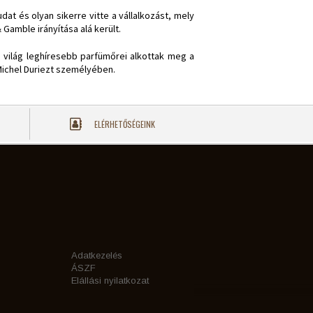
t és olyan sikerre vitte a vállalkozást, mely
 Gamble irányítása alá került.
a világ leghíresebb parfümőrei alkottak meg a
Michel Duriezt személyében.
ELÉRHETŐSÉGEINK
Adatkezelés
ÁSZF
Elállási nyilatkozat