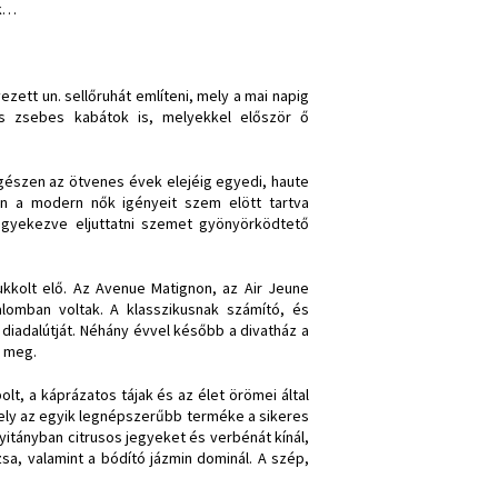
ek…
ezett un. sellőruhát említeni, mely a mai napig
os zsebes kabátok is, melyekkel először ő
egészen az ötvenes évek elejéig egyedi, haute
en a modern nők igényeit szem elött tartva
igyekezve eljuttatni szemet gyönyörködtető
rukkolt elő. Az Avenue Matignon, az Air Jeune
lomban voltak. A klasszikusnak számító, és
iadalútját. Néhány évvel később a divatház a
t meg.
lt, a káprázatos tájak és az élet örömei által
, mely az egyik legnépszerűbb terméke a sikeres
itányban citrusos jegyeket és verbénát kínál,
sa, valamint a bódító jázmin dominál. A szép,