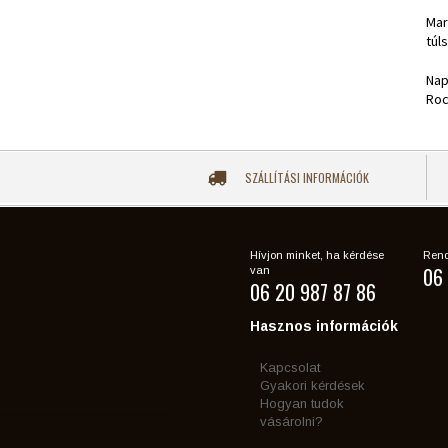
Mar
túl
Nap
Roc
SZÁLLÍTÁSI INFORMÁCIÓK
Hívjon minket, ha kérdése
Rend
06 
van
06 20 987 87 86
Hasznos információk
Kapcsolat
Gyakori kérdések
Hogyan tudok
vásárolni?