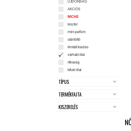
ÚJDONSÁG
AKCIÓS
NICHE
teszter
mini parfüm
utántöltő
limitált kiadás
várható illat
ritkaság
kifutó illat
TÍPUS
TERMÉKFAJTA
KISZERELÉS
N