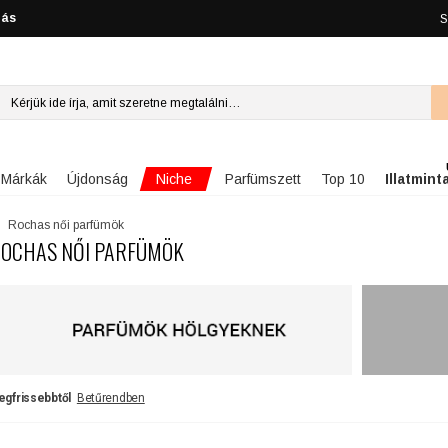
lás
S
Niche
Márkák
Újdonság
Parfümszett
Top 10
Illatmint
Rochas női parfümök
OCHAS NŐI PARFÜMÖK
egfrissebbtől
Betűrendben