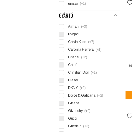
unisex
(+1)
GYÁRTÓ
Armani
(+3)
Bvlgari
Calvin Klein
(+7)
Carolina Herrera
(+1)
Chanel
(+2)
Chloé
e
Christian Dior
(+1)
Diesel
DKNY
(+2)
Dolce & Gabbana
(+2)
Gisada
Givenchy
(+9)
Gucci
Guerlain
(+3)